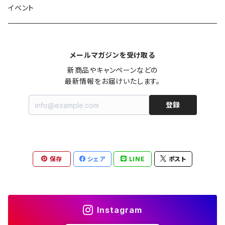
セーター
ロングワンピース
パンツ
オーバーサイズシャツ
ジャケット
スカート
インナー
アウター
イヤーカフ
イヤリング
コーデ買い
イベント
カシュクール
カーディガン
シャツワンピース
ジーンズ（デニム）
ニット
コート
パンツ
キャミソール
ジャケット
ルームウェア
セットアップ
ネックレス
ネックレス
古着
メールマガジンを受け取る
オールインワン（オーバーオール/サロペット/ロンパース）
カットソー
キャミワンピース
ショートパンツ
セーター
ブルゾン
ジーンズ（デニム）
ペチコート
コート
ルームウェア
ブランドでさがす
タグ（原産国、生産国、仕入国など）でさがす
チョーカー
ペンダントトップ
新品
新商品やキャンペーンなどの

最新情報をお届けいたします。
ドレス
Tシャツ
カシュクール
その他のボトムス
カーディガン
ジャンパー
ショートパンツ
ブルゾン
パジャマ
20/20 La meilleure note
イタリア製（made in Italy）
カラーでさがす
ブランドでさがす
ペンダント
帽子
アクセサリー [USED]
登録
ミニドレス
タンクトップ
オールインワン（オーバーオール/サロペット/ロンパース）
ベスト
Gジャン（デニムジャケット、デニムブルゾン）
その他のボトムス
ジャンパー
Acne Studios（アクネストゥディオズ）
フランス製（made in France）
ホワイト（白）
19.70 NINETEEN SEVENTY
柄でさがす
カラーでさがす
マフラー
ベルト
アクセサリー [新品]
ロングドレス
ポロシャツ
ドレス
ドルマンスリーブ
カーディガン
Gジャン（デニムジャケット、デニムブルゾン）
alain manoukian（アランマヌキャン）
スイス製（made in Switzerland）
ブラック（黒色）
Acne Studios（アクネストゥディオズ）
なし（無地など）
ホワイト（白）
保存
シェア
LINE
ポスト
素材でさがす
柄でさがす
スカーフ
ストール・マフラー
チロルワンピース
ベスト
ミニドレス
カットソー
ベスト
ベスト
ALBERT MILL
イギリス製（Made in United Kingdom）
グレー（灰色）
alain manoukian（アランマヌキャン）
花柄
ブラック（黒色）
不明、その他の素材
花柄
コンディションでさがす
素材でさがす
スヌード
靴
ノースリーブワンピース
ファーベスト
ロングドレス
Tシャツ
ファーベスト
スーツ
Instagram
allureville（アルアバイル）
オランダ製（Made in Netherlands）
ネイビー（紺色）
ALYSI（アリジ）
ドット柄
グレー（灰色）
綿（コットン）
ボーダー柄
☆☆☆☆☆
綿（コットン）
表記サイズでさがす
表記サイズでさがす
ブレスレット
ブランドでさがす