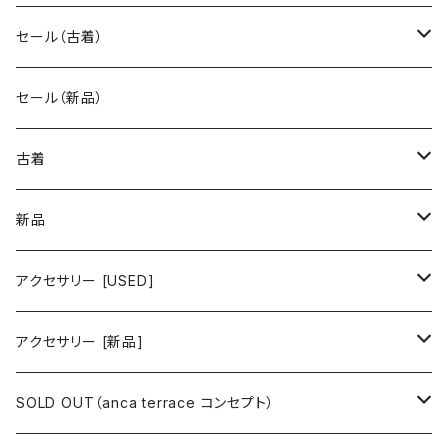
セール（古着）
古着 秋冬コレクション
セール（新品）
古着 春夏コレクション
古着
ワンピース/ドレス
新品
ワンピース
トップス
ワンピース/ドレス
アクセサリー [USED]
ミニワンピース
シャツ・ブラウス
ワンピース
ボトムス
トップス
ピアス
アクセサリー [新品]
ロングワンピース
ニット
ミニワンピース
スカート
シャツ・ブラウス
アウター
ボトムス
イヤリング
ピアス
SOLD OUT（anca terrace コンセプト）
シャツワンピース