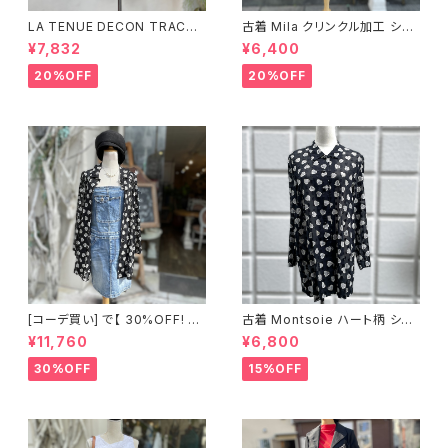
LA TENUE DECON TRACTE
古着 Mila クリンクル加工 シャ
E ブラウンジャケット
ツワンピース
¥7,832
¥6,400
20%OFF
20%OFF
[コーデ買い] で【 30%OFF! 】2
古着 Montsoie ハート柄 シア
点 ショート丈 デニム サロペット
ーシャツ ブラック
¥11,760
¥6,800
スカート + 古着 Montsoie ハ
ート柄 シアーシャツ ブラック
30%OFF
15%OFF