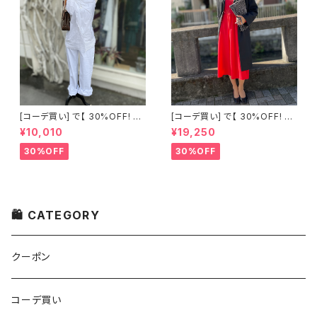
[コーデ買い] で【 30%OFF! 】2
[コーデ買い] で【 30%OFF! 】2
点 古着 Chloe ホワイト レース
点 フランス古着 レッドライン 切
¥10,010
¥19,250
ノースリーブ + ホワイトデニム
り替えワンピース + フランス古
ストレッチ ストレート パンツ
着 TERGAL ブラック コート
30%OFF
30%OFF
🛍 CATEGORY
クーポン
コーデ買い