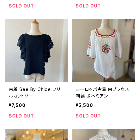
SOLD OUT
SOLD OUT
古着 See By Chloe フリ
ヨーロッパ古着 白ブラウス
ルカットソー
刺繍 ボヘミアン
¥7,500
¥5,500
SOLD OUT
SOLD OUT