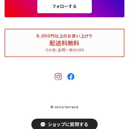
チューブトップワンピース
キャミソール
チューブトップワンピース
タンクトップ
スーツ
フォローする
ウィンドブレーカー
AMANDINE paris（アマンディーヌ パリス）
スペイン製（Made in Spain）
ブラウン（茶色）
AMANDINE paris（アマンディーヌ パリス）
ボーダー柄
ネイビー（紺色）
毛（ウール）
ストライプ柄
☆☆☆☆
オーガニックコットン
F（Free、ワンサイズ）
F（Free、ワンサイズ）
Arte
タグ（原産国、生産国、着用国、仕入国など）でさがす
アンクレット
バッグ
デニムワンピース
チュニック
ノースリーブワンピース
ポロシャツ
リバーシブル
カーディガン
ANNA BASSANI（アンナ・バッサーニ）
ポルトガル製（Made in Portugal）
ダークブラウン
Antonelli Firenze（アントネッリ）
ストライプ柄
ブラウン（茶色）
羊毛
グレンチェック
☆☆☆
麻（リネン、ジュート、ラミーなど）
XXS
XS
BURBERRY BULELABEL（ブルーレーベル）
日本（made in Japan、着用、仕入など）
ショルダーバッグ
リング、指輪
タグ（原産国、生産国、仕入国など）でさがす
大きいサイズのワンピース
8,000円以上のお買い上げで
チロルブラウス
デニムワンピース
キャミソール
その他のアウター
ジレ
Antonelli Firenze（アントネッリ）
トルコ製（Made in Turkey）
配送料無料
レッド（赤色）
Aquascutum（アクアスキュータム）
グレンチェック
レッド（赤色）
コーデュロイ
タータンチェック
☆☆
絹（シルク）
XS
S
CELINE（セリーヌ）
イタリア（made in Italy、着用、仕入など）
ハンドバッグ
k14
イタリア（made in Italy）
その他、全国一律800円
ピンキーリング
カラーでさがす
その他のワンピース/ドレス
ビスチェ
その他のワンピース/ドレス
チュニック
リバーシブル
apart by lowrys（アパートバイローリーズ）
アルバニア製（Made in Albania）
ブルー（青色）
ASPESI（アスペジ）
タータンチェック
ブルー（青色）
麻（リネン、ジュート、ラミーなど）
ギンガムチェック
☆
ウール
SS
M
Chloe（クロエ）
フランス（made in France、着用、仕入など）
クラッチバッグ
ガーネット
フランス（made in France）
ゴールド
ファランジリング（ミディリング、関節リング）
素材でさがす
その他のトップス
ビスチェ
その他のアウター
Aquascutum（アクアスキュータム）
ルーマニア製（made in Romania）
グリーン（緑色）
BALLANTYNE（バランタイン）
ギンガムチェック
グリーン（緑色）
ポリエステル
マドラスチェック
不明、その他のコンディション
ヴァージンウール
S
L
CATERINA LUCCHI
スペイン（made in Spain、着用、仕入など）
ポシェット
シルバー
Amethyst（アメジスト）
腕時計
柄でさがす
ジレ
Apuweiser-riche（アプワイザー・リッシェ）
EU製（Made in European Union）
イエロー（黄色）
BCBGMAXAZRIA（ビーシービージーマックスアズリア）
マドラスチェック
イエロー（黄色）
ポリウレタン（スパンデックス、エラスタン、ライクラなど）
シェパードチェック
羊毛
S/M
XL
EBARRITO
オランダ（made in Holland、着用、仕入など）
レッド
Aquamarine（アクアマリン）
ゼブラ
その他のトップス
ボディピアス
K10
© anca terrace
ARMAND VENTILO（アルマンドヴァンテロ）
アメリカ製（Made in USA）
ピンク（桃色）
BEATRICE（ベアトリス）
ハウンドトゥース（千鳥格子）
イエローグリーン（黄緑色）
ポリアミド（ナイロンなど）
アーガイルチェック（ダイヤ模様）
カシミア
M
おおよそXS
GRACE CONTINENTAL（グレースコンチネンタル）
ドイツ（made in Germany、着用、仕入など）
ブルー
Botswana Agate（ボツワナアゲート）
クロコ
ブローチ、コサージュ
ショップに質問する
Ariel（アリエル）
日本製（Made in Japan）
ベビーピンク
BEATRICE.b（ベアトリーチェ・ビー）
アーガイルチェック（ダイヤ模様）
ピンク（桃色）
ダウン
ハウンドトゥース（千鳥格子）
モヘア（アンゴラ山羊）