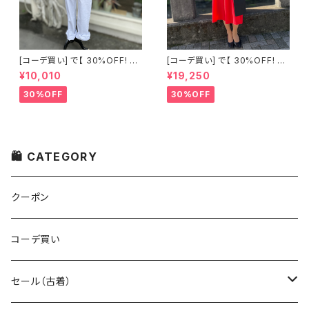
[コーデ買い] で【 30%OFF! 】2
[コーデ買い] で【 30%OFF! 】2
点 古着 Chloe ホワイト レース
点 フランス古着 レッドライン 切
¥10,010
¥19,250
ノースリーブ + ホワイトデニム
り替えワンピース + フランス古
ストレッチ ストレート パンツ
着 TERGAL ブラック コート
30%OFF
30%OFF
🛍 CATEGORY
クーポン
コーデ買い
セール（古着）