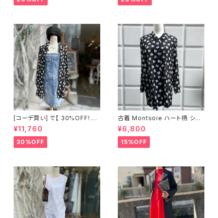
[コーデ買い] で【 30%OFF! 】2
古着 Montsoie ハート柄 シア
点 ショート丈 デニム サロペット
ーシャツ ブラック
¥11,760
¥6,800
スカート + 古着 Montsoie ハ
ート柄 シアーシャツ ブラック
30%OFF
15%OFF