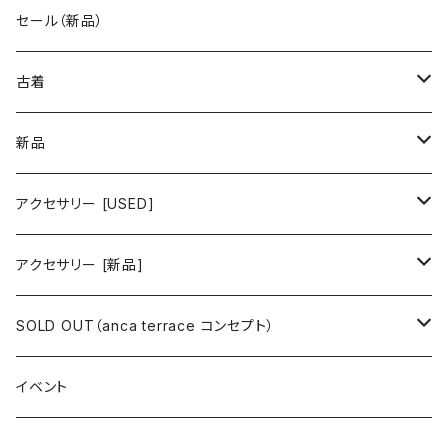
古着 秋冬コレクション
セール（新品）
古着 春夏コレクション
古着
ワンピース/ドレス
新品
ワンピース
トップス
ワンピース/ドレス
アクセサリー [USED]
ミニワンピース
シャツ・ブラウス
ワンピース
ボトムス
トップス
ピアス
アクセサリー [新品]
ロングワンピース
ニット
ミニワンピース
スカート
シャツ・ブラウス
アウター
ボトムス
イヤリング
ピアス
SOLD OUT（anca terrace コンセプト）
シャツワンピース
セーター
ロングワンピース
パンツ
オーバーサイズシャツ
ジャケット
スカート
インナー
アウター
イヤーカフ
イヤリング
コーデ買い
イベント
カシュクール
カーディガン
シャツワンピース
ジーンズ（デニム）
ニット
コート
パンツ
キャミソール
ジャケット
ルームウェア
セットアップ
ネックレス
ネックレス
古着