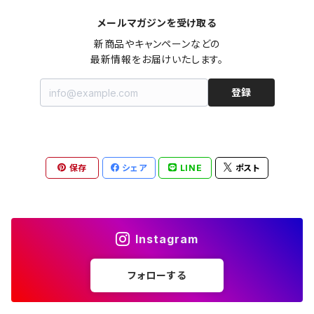
メールマガジンを受け取る
オールインワン（オーバーオール/サロペット/ロンパース）
カットソー
キャミワンピース
ショートパンツ
セーター
ブルゾン
ジーンズ（デニム）
ペチコート
コート
ルームウェア
ブランドでさがす
タグ（原産国、生産国、仕入国など）でさがす
チョーカー
ペンダントトップ
新品
新商品やキャンペーンなどの

最新情報をお届けいたします。
ドレス
Tシャツ
カシュクール
その他のボトムス
カーディガン
ジャンパー
ショートパンツ
ブルゾン
パジャマ
20/20 La meilleure note
イタリア製（made in Italy）
カラーでさがす
ブランドでさがす
ペンダント
帽子
アクセサリー [USED]
登録
ミニドレス
タンクトップ
オールインワン（オーバーオール/サロペット/ロンパース）
ベスト
Gジャン（デニムジャケット、デニムブルゾン）
その他のボトムス
ジャンパー
Acne Studios（アクネストゥディオズ）
フランス製（made in France）
ホワイト（白）
19.70 NINETEEN SEVENTY
柄でさがす
カラーでさがす
マフラー
ベルト
アクセサリー [新品]
ロングドレス
ポロシャツ
ドレス
ドルマンスリーブ
カーディガン
Gジャン（デニムジャケット、デニムブルゾン）
alain manoukian（アランマヌキャン）
スイス製（made in Switzerland）
ブラック（黒色）
Acne Studios（アクネストゥディオズ）
なし（無地など）
ホワイト（白）
保存
シェア
LINE
ポスト
素材でさがす
柄でさがす
スカーフ
ストール・マフラー
チロルワンピース
ベスト
ミニドレス
カットソー
ベスト
ベスト
ALBERT MILL
イギリス製（Made in United Kingdom）
グレー（灰色）
alain manoukian（アランマヌキャン）
花柄
ブラック（黒色）
不明、その他の素材
花柄
コンディションでさがす
素材でさがす
スヌード
靴
ノースリーブワンピース
ファーベスト
ロングドレス
Tシャツ
ファーベスト
スーツ
Instagram
allureville（アルアバイル）
オランダ製（Made in Netherlands）
ネイビー（紺色）
ALYSI（アリジ）
ドット柄
グレー（灰色）
綿（コットン）
ボーダー柄
☆☆☆☆☆
綿（コットン）
表記サイズでさがす
表記サイズでさがす
ブレスレット
ブランドでさがす
チューブトップワンピース
キャミソール
チューブトップワンピース
タンクトップ
スーツ
フォローする
ウィンドブレーカー
AMANDINE paris（アマンディーヌ パリス）
スペイン製（Made in Spain）
ブラウン（茶色）
AMANDINE paris（アマンディーヌ パリス）
ボーダー柄
ネイビー（紺色）
毛（ウール）
ストライプ柄
☆☆☆☆
オーガニックコットン
F（Free、ワンサイズ）
F（Free、ワンサイズ）
Arte
タグ（原産国、生産国、着用国、仕入国など）でさがす
アンクレット
バッグ
デニムワンピース
チュニック
ノースリーブワンピース
ポロシャツ
リバーシブル