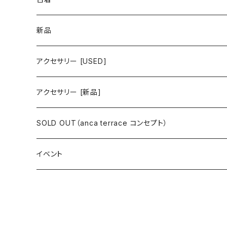
ワンピース/ドレス
新品
ワンピース
トップス
ワンピース/ドレス
アクセサリー [USED]
ミニワンピース
シャツ・ブラウス
ワンピース
ボトムス
トップス
ピアス
アクセサリー [新品]
ロングワンピース
ニット
ミニワンピース
スカート
シャツ・ブラウス
アウター
ボトムス
イヤリング
ピアス
SOLD OUT（anca terrace コンセプト）
シャツワンピース
セーター
ロングワンピース
パンツ
オーバーサイズシャツ
ジャケット
スカート
インナー
アウター
イヤーカフ
イヤリング
コーデ買い
イベント
カシュクール
カーディガン
シャツワンピース
ジーンズ（デニム）
ニット
コート
パンツ
キャミソール
ジャケット
ルームウェア
セットアップ
ネックレス
ネックレス
古着
オールインワン（オーバーオール/サロペット/ロンパース）
カットソー
キャミワンピース
ショートパンツ
セーター
ブルゾン
ジーンズ（デニム）
ペチコート
コート
ルームウェア
ブランドでさがす
タグ（原産国、生産国、仕入国など）でさがす
チョーカー
ペンダントトップ
新品