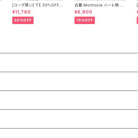
[コーデ買い] で【 30%OFF!
古着 Montsoie ハート柄 シ
】2点 ショート丈 デニム サロ
アーシャツ ブラック
¥11,760
¥6,800
ペットスカート + 古着 Monts
oie ハート柄 シアーシャツ ブ
30%OFF
15%OFF
ラック