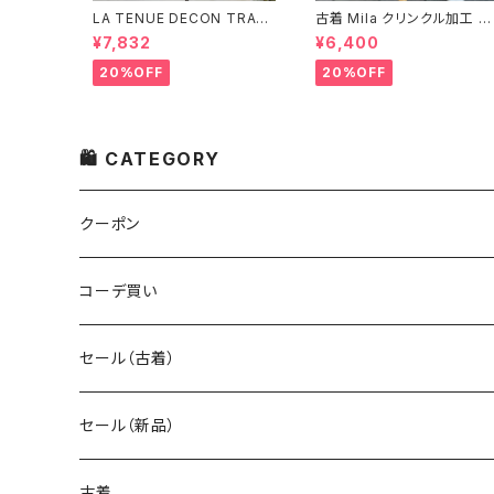
LA TENUE DECON TRAC
古着 Mila クリンクル加工 シ
TEE ブラウンジャケット
ャツワンピース
¥7,832
¥6,400
20%OFF
20%OFF
🛍 CATEGORY
クーポン
コーデ買い
セール（古着）
古着 秋冬コレクション
セール（新品）
古着 春夏コレクション
古着