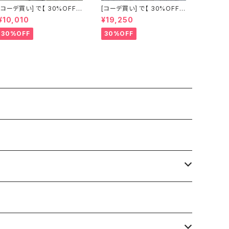
[コーデ買い] で【 30%OFF!
[コーデ買い] で【 30%OFF!
】2点 古着 Chloe ホワイト レ
】2点 フランス古着 レッドライ
¥10,010
¥19,250
ース ノースリーブ + ホワイト
ン 切り替えワンピース + フラ
デニム ストレッチ ストレート
ンス古着 TERGAL ブラック
30%OFF
30%OFF
パンツ
コート