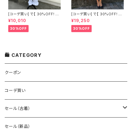
[コーデ買い] で【 30%OFF! 】2
[コーデ買い] で【 30%OFF! 】2
点 古着 Chloe ホワイト レース
点 フランス古着 レッドライン 切
¥10,010
¥19,250
ノースリーブ + ホワイトデニム
り替えワンピース + フランス古
ストレッチ ストレート パンツ
着 TERGAL ブラック コート
30%OFF
30%OFF
🛍 CATEGORY
クーポン
コーデ買い
セール（古着）
古着 秋冬コレクション
セール（新品）