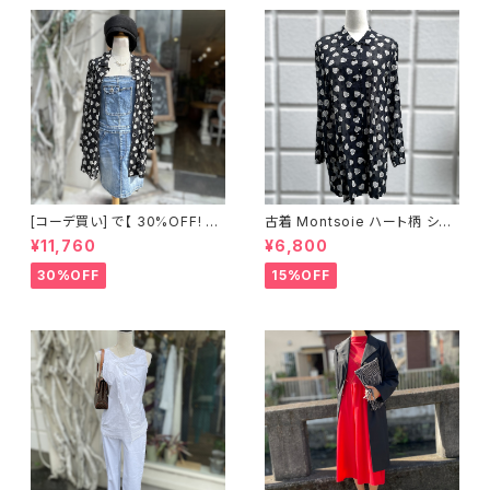
[コーデ買い] で【 30%OFF! 】2
古着 Montsoie ハート柄 シア
点 ショート丈 デニム サロペット
ーシャツ ブラック
¥11,760
¥6,800
スカート + 古着 Montsoie ハ
ート柄 シアーシャツ ブラック
30%OFF
15%OFF