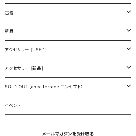
古着 春夏コレクション
古着
ワンピース/ドレス
新品
ワンピース
トップス
ワンピース/ドレス
アクセサリー [USED]
ミニワンピース
シャツ・ブラウス
ワンピース
ボトムス
トップス
ピアス
アクセサリー [新品]
ロングワンピース
ニット
ミニワンピース
スカート
シャツ・ブラウス
アウター
ボトムス
イヤリング
ピアス
SOLD OUT（anca terrace コンセプト）
シャツワンピース
セーター
ロングワンピース
パンツ
オーバーサイズシャツ
ジャケット
スカート
インナー
アウター
イヤーカフ
イヤリング
コーデ買い
イベント
カシュクール
カーディガン
シャツワンピース
ジーンズ（デニム）
ニット
コート
パンツ
キャミソール
ジャケット
ルームウェア
セットアップ
ネックレス
ネックレス
古着
メールマガジンを受け取る
オールインワン（オーバーオール/サロペット/ロンパース）