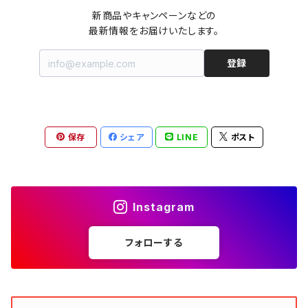
カットソー
キャミワンピース
ショートパンツ
セーター
ブルゾン
ジーンズ（デニム）
ペチコート
コート
ルームウェア
ブランドでさがす
タグ（原産国、生産国、仕入国など）でさがす
チョーカー
ペンダントトップ
新品
新商品やキャンペーンなどの

最新情報をお届けいたします。
ドレス
Tシャツ
カシュクール
その他のボトムス
カーディガン
ジャンパー
ショートパンツ
ブルゾン
パジャマ
20/20 La meilleure note
イタリア製（made in Italy）
カラーでさがす
ブランドでさがす
ペンダント
帽子
アクセサリー [USED]
登録
ミニドレス
タンクトップ
オールインワン（オーバーオール/サロペット/ロンパース）
ベスト
Gジャン（デニムジャケット、デニムブルゾン）
その他のボトムス
ジャンパー
Acne Studios（アクネストゥディオズ）
フランス製（made in France）
ホワイト（白）
19.70 NINETEEN SEVENTY
柄でさがす
カラーでさがす
マフラー
ベルト
アクセサリー [新品]
ロングドレス
ポロシャツ
ドレス
ドルマンスリーブ
カーディガン
Gジャン（デニムジャケット、デニムブルゾン）
alain manoukian（アランマヌキャン）
スイス製（made in Switzerland）
ブラック（黒色）
Acne Studios（アクネストゥディオズ）
なし（無地など）
ホワイト（白）
保存
シェア
LINE
ポスト
素材でさがす
柄でさがす
スカーフ
ストール・マフラー
チロルワンピース
ベスト
ミニドレス
カットソー
ベスト
ベスト
ALBERT MILL
イギリス製（Made in United Kingdom）
グレー（灰色）
alain manoukian（アランマヌキャン）
花柄
ブラック（黒色）
不明、その他の素材
花柄
コンディションでさがす
素材でさがす
スヌード
靴
ノースリーブワンピース
ファーベスト
ロングドレス
Tシャツ
ファーベスト
スーツ
Instagram
allureville（アルアバイル）
オランダ製（Made in Netherlands）
ネイビー（紺色）
ALYSI（アリジ）
ドット柄
グレー（灰色）
綿（コットン）
ボーダー柄
☆☆☆☆☆
綿（コットン）
表記サイズでさがす
表記サイズでさがす
ブレスレット
ブランドでさがす
チューブトップワンピース
キャミソール
チューブトップワンピース
タンクトップ
スーツ
フォローする
ウィンドブレーカー
AMANDINE paris（アマンディーヌ パリス）
スペイン製（Made in Spain）
ブラウン（茶色）
AMANDINE paris（アマンディーヌ パリス）
ボーダー柄
ネイビー（紺色）
毛（ウール）
ストライプ柄
☆☆☆☆
オーガニックコットン
F（Free、ワンサイズ）
F（Free、ワンサイズ）
Arte
タグ（原産国、生産国、着用国、仕入国など）でさがす
アンクレット
バッグ
デニムワンピース
チュニック
ノースリーブワンピース
ポロシャツ
リバーシブル
カーディガン
ANNA BASSANI（アンナ・バッサーニ）
ポルトガル製（Made in Portugal）
ダークブラウン
Antonelli Firenze（アントネッリ）
ストライプ柄
ブラウン（茶色）
羊毛
グレンチェック
☆☆☆
麻（リネン、ジュート、ラミーなど）
XXS
XS
BURBERRY BULELABEL（ブルーレーベル）
日本（made in Japan、着用、仕入など）
ショルダーバッグ
リング、指輪
タグ（原産国、生産国、仕入国など）でさがす