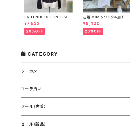
LA TENUE DECON TRAC
古着 Mila クリンクル加工 シ
TEE ブラウンジャケット
ャツワンピース
¥7,832
¥6,400
20%OFF
20%OFF
🛍 CATEGORY
クーポン
コーデ買い
セール（古着）
古着 秋冬コレクション
セール（新品）