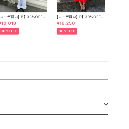
[コーデ買い] で【 30%OFF!
[コーデ買い] で【 30%OFF!
】2点 古着 Chloe ホワイト レ
】2点 フランス古着 レッドライ
¥10,010
¥19,250
ース ノースリーブ + ホワイト
ン 切り替えワンピース + フラ
デニム ストレッチ ストレート
ンス古着 TERGAL ブラック
30%OFF
30%OFF
パンツ
コート