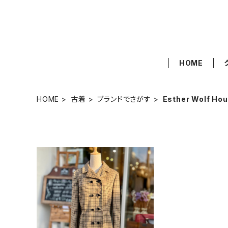
HOME
HOME
古着
ブランドでさがす
Esther Wolf Ho
SOLD OUT
フランス古着 Esther Wolf H
ouston ダブルボタンチェッ
¥12,500
クジャケット