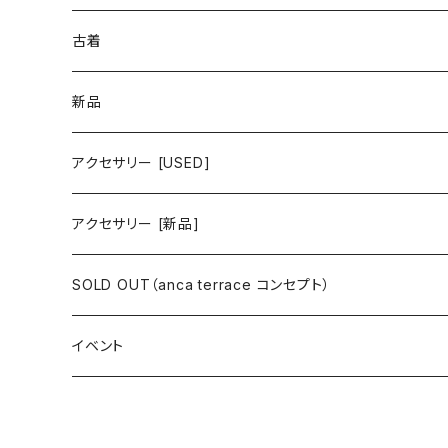
古着 春夏コレクション
古着
ワンピース/ドレス
新品
ワンピース
トップス
ワンピース/ドレス
アクセサリー [USED]
ミニワンピース
シャツ・ブラウス
ワンピース
ボトムス
トップス
ピアス
アクセサリー [新品]
ロングワンピース
ニット
ミニワンピース
スカート
シャツ・ブラウス
アウター
ボトムス
イヤリング
ピアス
SOLD OUT（anca terrace コンセプト）
シャツワンピース
セーター
ロングワンピース
パンツ
オーバーサイズシャツ
ジャケット
スカート
インナー
アウター
イヤーカフ
イヤリング
コーデ買い
イベント
カシュクール
カーディガン
シャツワンピース
ジーンズ（デニム）
ニット
コート
パンツ
キャミソール
ジャケット
ルームウェア
セットアップ
ネックレス
ネックレス
古着
オールインワン（オーバーオール/サロペット/ロンパース）
カットソー
キャミワンピース