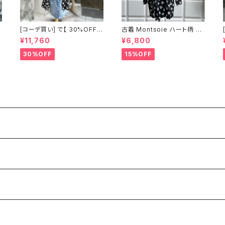
[コーデ買い] で【 30%OFF!
古着 Montsoie ハート柄 シ
】2点 ショート丈 デニム サロ
アーシャツ ブラック
¥11,760
¥6,800
ペットスカート + 古着 Monts
oie ハート柄 シアーシャツ ブ
30%OFF
15%OFF
ラック