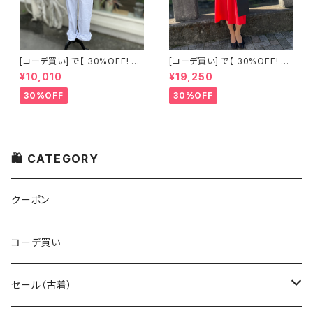
[コーデ買い] で【 30%OFF! 】2
[コーデ買い] で【 30%OFF! 】2
点 古着 Chloe ホワイト レース
点 フランス古着 レッドライン 切
¥10,010
¥19,250
ノースリーブ + ホワイトデニム
り替えワンピース + フランス古
ストレッチ ストレート パンツ
着 TERGAL ブラック コート
30%OFF
30%OFF
🛍 CATEGORY
クーポン
コーデ買い
セール（古着）