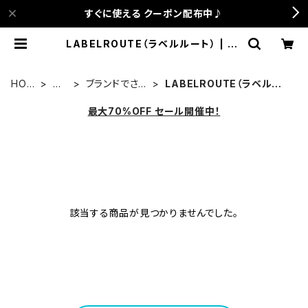
すぐに使える クーポン配布中♪
LABELROUTE（ラベルルート） | an
ca terrace
HOM
古
ブランドでさが
LABELROUTE（ラベルル
E
着
す
ート）
最大70%OFF セール開催中！
該当する商品が見つかりませんでした。