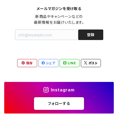
メールマガジンを受け取る
オールインワン（オーバーオール/サロペット/ロンパース）
カットソー
キャミワンピース
ショートパンツ
セーター
ブルゾン
ジーンズ（デニム）
ペチコート
コート
ルームウェア
ブランドでさがす
タグ（原産国、生産国、仕入国など）でさがす
チョーカー
ペンダントトップ
新品
新商品やキャンペーンなどの

最新情報をお届けいたします。
ドレス
Tシャツ
カシュクール
その他のボトムス
カーディガン
ジャンパー
ショートパンツ
ブルゾン
パジャマ
20/20 La meilleure note
イタリア製（made in Italy）
カラーでさがす
ブランドでさがす
ペンダント
帽子
アクセサリー [USED]
登録
ミニドレス
タンクトップ
オールインワン（オーバーオール/サロペット/ロンパース）
ベスト
Gジャン（デニムジャケット、デニムブルゾン）
その他のボトムス
ジャンパー
Acne Studios（アクネストゥディオズ）
フランス製（made in France）
ホワイト（白）
19.70 NINETEEN SEVENTY
柄でさがす
カラーでさがす
マフラー
ベルト
アクセサリー [新品]
ロングドレス
ポロシャツ
ドレス
ドルマンスリーブ
カーディガン
Gジャン（デニムジャケット、デニムブルゾン）
alain manoukian（アランマヌキャン）
スイス製（made in Switzerland）
ブラック（黒色）
Acne Studios（アクネストゥディオズ）
なし（無地など）
ホワイト（白）
保存
シェア
LINE
ポスト
素材でさがす
柄でさがす
スカーフ
ストール・マフラー
チロルワンピース
ベスト
ミニドレス
カットソー
ベスト
ベスト
ALBERT MILL
イギリス製（Made in United Kingdom）
グレー（灰色）
alain manoukian（アランマヌキャン）
花柄
ブラック（黒色）
不明、その他の素材
花柄
コンディションでさがす
素材でさがす
スヌード
靴
ノースリーブワンピース
ファーベスト
ロングドレス
Tシャツ
ファーベスト
スーツ
Instagram
allureville（アルアバイル）
オランダ製（Made in Netherlands）
ネイビー（紺色）
ALYSI（アリジ）
ドット柄
グレー（灰色）
綿（コットン）
ボーダー柄
☆☆☆☆☆
綿（コットン）
表記サイズでさがす
表記サイズでさがす
ブレスレット
ブランドでさがす
チューブトップワンピース
キャミソール
チューブトップワンピース
タンクトップ
スーツ
フォローする
ウィンドブレーカー
AMANDINE paris（アマンディーヌ パリス）
スペイン製（Made in Spain）
ブラウン（茶色）
AMANDINE paris（アマンディーヌ パリス）
ボーダー柄
ネイビー（紺色）
毛（ウール）
ストライプ柄
☆☆☆☆
オーガニックコットン
F（Free、ワンサイズ）
F（Free、ワンサイズ）
Arte
タグ（原産国、生産国、着用国、仕入国など）でさがす
アンクレット
バッグ
デニムワンピース
チュニック
ノースリーブワンピース
ポロシャツ
リバーシブル