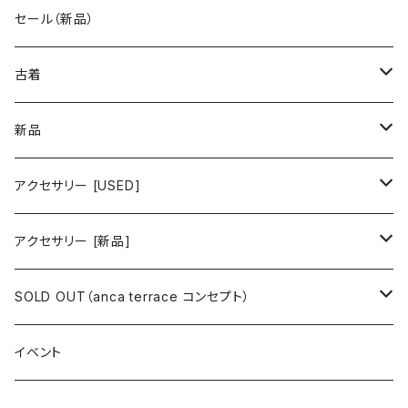
古着 秋冬コレクション
セール（新品）
古着 春夏コレクション
古着
ワンピース/ドレス
新品
ワンピース
トップス
ワンピース/ドレス
アクセサリー [USED]
ミニワンピース
シャツ・ブラウス
ワンピース
ボトムス
トップス
ピアス
アクセサリー [新品]
ロングワンピース
ニット
ミニワンピース
スカート
シャツ・ブラウス
アウター
ボトムス
イヤリング
ピアス
SOLD OUT（anca terrace コンセプト）
シャツワンピース
セーター
ロングワンピース
パンツ
オーバーサイズシャツ
ジャケット
スカート
インナー
アウター
イヤーカフ
イヤリング
コーデ買い
イベント
カシュクール
カーディガン
シャツワンピース
ジーンズ（デニム）
ニット
コート
パンツ
キャミソール
ジャケット
ルームウェア
セットアップ
ネックレス
ネックレス
古着