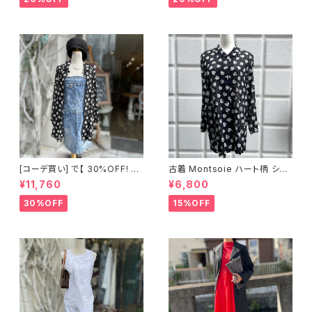
[コーデ買い] で【 30%OFF! 】2
古着 Montsoie ハート柄 シア
点 ショート丈 デニム サロペット
ーシャツ ブラック
¥11,760
¥6,800
スカート + 古着 Montsoie ハ
ート柄 シアーシャツ ブラック
30%OFF
15%OFF