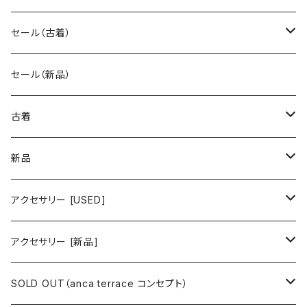
セール（古着）
古着 秋冬コレクション
セール（新品）
古着 春夏コレクション
古着
ワンピース/ドレス
新品
ワンピース
トップス
ワンピース/ドレス
アクセサリー [USED]
ミニワンピース
シャツ・ブラウス
ワンピース
ボトムス
トップス
ピアス
アクセサリー [新品]
ロングワンピース
ニット
ミニワンピース
スカート
シャツ・ブラウス
アウター
ボトムス
イヤリング
ピアス
SOLD OUT（anca terrace コンセプト）