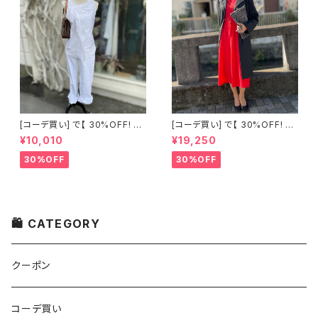
[コーデ買い] で【 30%OFF! 】2
[コーデ買い] で【 30%OFF! 】2
点 古着 Chloe ホワイト レース
点 フランス古着 レッドライン 切
¥10,010
¥19,250
ノースリーブ + ホワイトデニム
り替えワンピース + フランス古
ストレッチ ストレート パンツ
着 TERGAL ブラック コート
30%OFF
30%OFF
🛍 CATEGORY
クーポン
コーデ買い