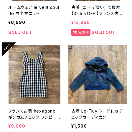
ルームウェア le vent souf
古着 [コーデ買い] で最大
flé 白半袖ニット
【32.5%OFF!】フランス古着
フリル襟ブラウス + フランス
¥8,690
¥13,950
古着 hexagone ギンガム
チェックワンピース
SOLD OUT
SOLD OUT
10%OFF
フランス古着 hexagone
古着 Le-Fluy フード付きチ
ギンガムチェック ワンピー
ェックカーディガン
ス
¥9,000
¥1,500