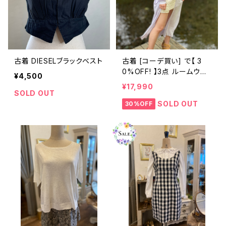
古着 DIESELブラックベスト
古着 [コーデ買い] で【 3
0%OFF! 】3点 ルームウェ
¥4,500
ア le vent soufflé 紫色
¥17,990
ロング カーディガン + SNI
SOLD OUT
DEL 白ニット オールインワ
SOLD OUT
30%OFF
ン ロンパース + Ted Lapi
dus 紫スカーフ