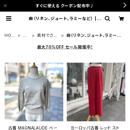
すぐに使える クーポン配布中♪
麻（リネン、ジュート、ラミーなど） | a
nca terrace
HOM
古
素材でさが
麻（リネン、ジュート、ラミーな
E
着
す
ど）
最大70%OFF セール開催中！
古着 MAGNALAUDE ベー
ヨーロッパ古着 レッド スト