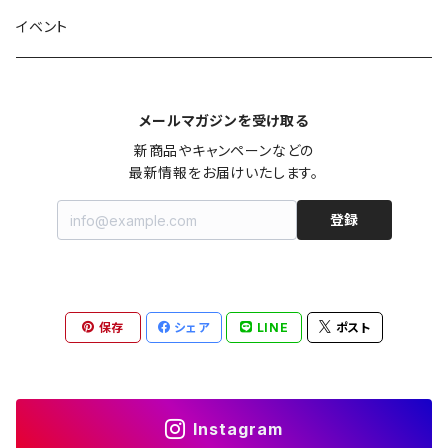
シャツワンピース
セーター
ロングワンピース
パンツ
オーバーサイズシャツ
ジャケット
スカート
インナー
アウター
イヤーカフ
イヤリング
コーデ買い
イベント
カシュクール
カーディガン
シャツワンピース
ジーンズ（デニム）
ニット
コート
パンツ
キャミソール
ジャケット
ルームウェア
セットアップ
ネックレス
ネックレス
古着
メールマガジンを受け取る
オールインワン（オーバーオール/サロペット/ロンパース）
カットソー
キャミワンピース
ショートパンツ
セーター
ブルゾン
ジーンズ（デニム）
ペチコート
コート
ルームウェア
ブランドでさがす
タグ（原産国、生産国、仕入国など）でさがす
チョーカー
ペンダントトップ
新品
新商品やキャンペーンなどの

最新情報をお届けいたします。
ドレス
Tシャツ
カシュクール
その他のボトムス
カーディガン
ジャンパー
ショートパンツ
ブルゾン
パジャマ
20/20 La meilleure note
イタリア製（made in Italy）
カラーでさがす
ブランドでさがす
ペンダント
帽子
アクセサリー [USED]
登録
ミニドレス
タンクトップ
オールインワン（オーバーオール/サロペット/ロンパース）
ベスト
Gジャン（デニムジャケット、デニムブルゾン）
その他のボトムス
ジャンパー
Acne Studios（アクネストゥディオズ）
フランス製（made in France）
ホワイト（白）
19.70 NINETEEN SEVENTY
柄でさがす
カラーでさがす
マフラー
ベルト
アクセサリー [新品]
ロングドレス
ポロシャツ
ドレス
ドルマンスリーブ
カーディガン
Gジャン（デニムジャケット、デニムブルゾン）
alain manoukian（アランマヌキャン）
スイス製（made in Switzerland）
ブラック（黒色）
Acne Studios（アクネストゥディオズ）
なし（無地など）
ホワイト（白）
保存
シェア
LINE
ポスト
素材でさがす
柄でさがす
スカーフ
ストール・マフラー
チロルワンピース
ベスト
ミニドレス
カットソー
ベスト
ベスト
ALBERT MILL
イギリス製（Made in United Kingdom）
グレー（灰色）
alain manoukian（アランマヌキャン）
花柄
ブラック（黒色）
不明、その他の素材
花柄
コンディションでさがす
素材でさがす
スヌード
靴
ノースリーブワンピース
ファーベスト
ロングドレス
Tシャツ
ファーベスト
スーツ
Instagram
allureville（アルアバイル）
オランダ製（Made in Netherlands）
ネイビー（紺色）
ALYSI（アリジ）
ドット柄
グレー（灰色）
綿（コットン）
ボーダー柄