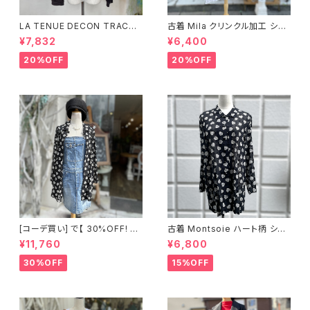
LA TENUE DECON TRACTE
古着 Mila クリンクル加工 シャ
E ブラウンジャケット
ツワンピース
¥7,832
¥6,400
20%OFF
20%OFF
[コーデ買い] で【 30%OFF! 】2
古着 Montsoie ハート柄 シア
点 ショート丈 デニム サロペット
ーシャツ ブラック
¥11,760
¥6,800
スカート + 古着 Montsoie ハ
ート柄 シアーシャツ ブラック
30%OFF
15%OFF