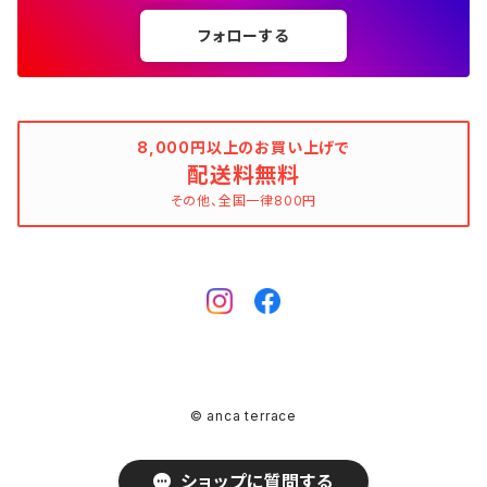
☆☆☆☆☆
綿（コットン）
表記サイズでさがす
表記サイズでさがす
ブレスレット
ブランドでさがす
チューブトップワンピース
キャミソール
チューブトップワンピース
タンクトップ
スーツ
フォローする
ウィンドブレーカー
AMANDINE paris（アマンディーヌ パリス）
スペイン製（Made in Spain）
ブラウン（茶色）
AMANDINE paris（アマンディーヌ パリス）
ボーダー柄
ネイビー（紺色）
毛（ウール）
ストライプ柄
☆☆☆☆
オーガニックコットン
F（Free、ワンサイズ）
F（Free、ワンサイズ）
Arte
タグ（原産国、生産国、着用国、仕入国など）でさがす
アンクレット
バッグ
デニムワンピース
チュニック
ノースリーブワンピース
ポロシャツ
リバーシブル
カーディガン
ANNA BASSANI（アンナ・バッサーニ）
ポルトガル製（Made in Portugal）
ダークブラウン
Antonelli Firenze（アントネッリ）
ストライプ柄
ブラウン（茶色）
羊毛
グレンチェック
☆☆☆
麻（リネン、ジュート、ラミーなど）
XXS
XS
BURBERRY BULELABEL（ブルーレーベル）
日本（made in Japan、着用、仕入など）
ショルダーバッグ
リング、指輪
タグ（原産国、生産国、仕入国など）でさがす
大きいサイズのワンピース
8,000円以上のお買い上げで
チロルブラウス
デニムワンピース
キャミソール
その他のアウター
ジレ
Antonelli Firenze（アントネッリ）
トルコ製（Made in Turkey）
配送料無料
レッド（赤色）
Aquascutum（アクアスキュータム）
グレンチェック
レッド（赤色）
コーデュロイ
タータンチェック
☆☆
絹（シルク）
XS
S
CELINE（セリーヌ）
イタリア（made in Italy、着用、仕入など）
ハンドバッグ
k14
イタリア（made in Italy）
その他、全国一律800円
ピンキーリング
カラーでさがす
その他のワンピース/ドレス
ビスチェ
その他のワンピース/ドレス
チュニック
リバーシブル
apart by lowrys（アパートバイローリーズ）
アルバニア製（Made in Albania）
ブルー（青色）
ASPESI（アスペジ）
タータンチェック
ブルー（青色）
麻（リネン、ジュート、ラミーなど）
ギンガムチェック
☆
ウール
SS
M
Chloe（クロエ）
フランス（made in France、着用、仕入など）
クラッチバッグ
ガーネット
フランス（made in France）
ゴールド
ファランジリング（ミディリング、関節リング）
素材でさがす
その他のトップス
ビスチェ
その他のアウター
Aquascutum（アクアスキュータム）
ルーマニア製（made in Romania）
グリーン（緑色）
BALLANTYNE（バランタイン）
ギンガムチェック
グリーン（緑色）
ポリエステル
マドラスチェック
不明、その他のコンディション
ヴァージンウール
S
L
CATERINA LUCCHI
スペイン（made in Spain、着用、仕入など）
ポシェット
シルバー
Amethyst（アメジスト）
腕時計
柄でさがす
ジレ
Apuweiser-riche（アプワイザー・リッシェ）
EU製（Made in European Union）
イエロー（黄色）
BCBGMAXAZRIA（ビーシービージーマックスアズリア）
マドラスチェック
イエロー（黄色）
ポリウレタン（スパンデックス、エラスタン、ライクラなど）
シェパードチェック
羊毛
S/M
XL
EBARRITO
オランダ（made in Holland、着用、仕入など）
レッド
Aquamarine（アクアマリン）
ゼブラ
その他のトップス
ボディピアス
K10
© anca terrace
ARMAND VENTILO（アルマンドヴァンテロ）
アメリカ製（Made in USA）
ピンク（桃色）
BEATRICE（ベアトリス）
ハウンドトゥース（千鳥格子）
イエローグリーン（黄緑色）
ポリアミド（ナイロンなど）
アーガイルチェック（ダイヤ模様）
カシミア
M
おおよそXS
GRACE CONTINENTAL（グレースコンチネンタル）
ドイツ（made in Germany、着用、仕入など）
ブルー
Botswana Agate（ボツワナアゲート）
クロコ
ブローチ、コサージュ
ショップに質問する
Ariel（アリエル）
日本製（Made in Japan）
ベビーピンク
BEATRICE.b（ベアトリーチェ・ビー）