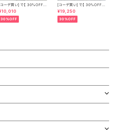
[コーデ買い] で【 30%OFF!
[コーデ買い] で【 30%OFF!
】2点 古着 Chloe ホワイト レ
】2点 フランス古着 レッドライ
¥10,010
¥19,250
ース ノースリーブ + ホワイト
ン 切り替えワンピース + フラ
デニム ストレッチ ストレート
ンス古着 TERGAL ブラック
30%OFF
30%OFF
パンツ
コート