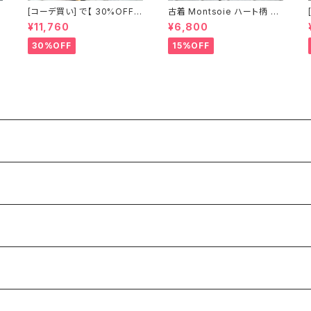
[コーデ買い] で【 30%OFF!
古着 Montsoie ハート柄 シ
】2点 ショート丈 デニム サロ
アーシャツ ブラック
¥11,760
¥6,800
ペットスカート + 古着 Monts
oie ハート柄 シアーシャツ ブ
30%OFF
15%OFF
ラック