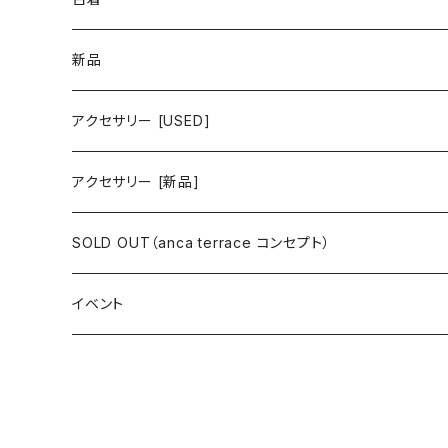
ワンピース/ドレス
新品
ワンピース
トップス
ワンピース/ドレス
アクセサリー [USED]
ミニワンピース
シャツ・ブラウス
ワンピース
ボトムス
トップス
ピアス
アクセサリー [新品]
ロングワンピース
ニット
ミニワンピース
スカート
シャツ・ブラウス
アウター
ボトムス
イヤリング
ピアス
SOLD OUT（anca terrace コンセプト）
シャツワンピース
セーター
ロングワンピース
パンツ
オーバーサイズシャツ
ジャケット
スカート
インナー
アウター
イヤーカフ
イヤリング
コーデ買い
イベント
カシュクール
カーディガン
シャツワンピース
ジーンズ（デニム）
ニット
コート
パンツ
キャミソール
ジャケット
ルームウェア
セットアップ
ネックレス
ネックレス
古着
オールインワン（オーバーオール/サロペット/ロンパース）
カットソー
キャミワンピース
ショートパンツ
セーター
ブルゾン
ジーンズ（デニム）
ペチコート
コート
ルームウェア
ブランドでさがす
タグ（原産国、生産国、仕入国など）でさがす
チョーカー
ペンダントトップ
新品