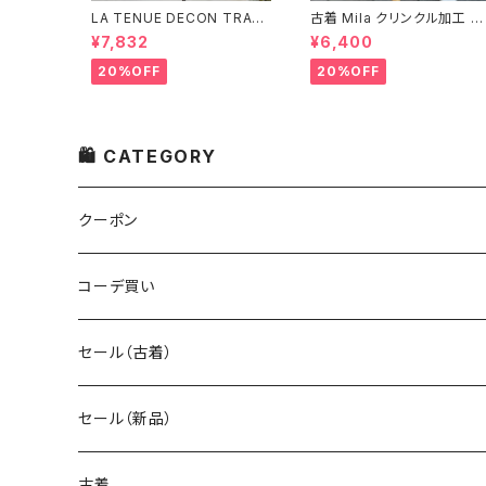
LA TENUE DECON TRAC
古着 Mila クリンクル加工 シ
TEE ブラウンジャケット
ャツワンピース
¥7,832
¥6,400
20%OFF
20%OFF
🛍 CATEGORY
クーポン
コーデ買い
セール（古着）
古着 秋冬コレクション
セール（新品）
古着 春夏コレクション
古着