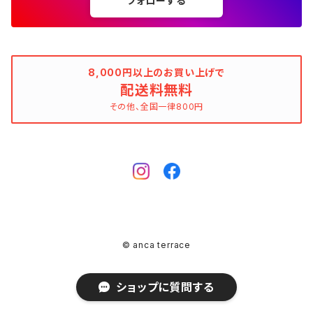
フォローする
ウィンドブレーカー
AMANDINE paris（アマンディーヌ パリス）
スペイン製（Made in Spain）
ブラウン（茶色）
AMANDINE paris（アマンディーヌ パリス）
ボーダー柄
ネイビー（紺色）
毛（ウール）
ストライプ柄
☆☆☆☆
オーガニックコットン
F（Free、ワンサイズ）
F（Free、ワンサイズ）
Arte
タグ（原産国、生産国、着用国、仕入国など）でさがす
アンクレット
バッグ
デニムワンピース
チュニック
ノースリーブワンピース
ポロシャツ
リバーシブル
カーディガン
ANNA BASSANI（アンナ・バッサーニ）
ポルトガル製（Made in Portugal）
ダークブラウン
Antonelli Firenze（アントネッリ）
ストライプ柄
ブラウン（茶色）
羊毛
グレンチェック
☆☆☆
麻（リネン、ジュート、ラミーなど）
XXS
XS
BURBERRY BULELABEL（ブルーレーベル）
日本（made in Japan、着用、仕入など）
ショルダーバッグ
リング、指輪
タグ（原産国、生産国、仕入国など）でさがす
大きいサイズのワンピース
8,000円以上のお買い上げで
チロルブラウス
デニムワンピース
キャミソール
その他のアウター
ジレ
Antonelli Firenze（アントネッリ）
トルコ製（Made in Turkey）
配送料無料
レッド（赤色）
Aquascutum（アクアスキュータム）
グレンチェック
レッド（赤色）
コーデュロイ
タータンチェック
☆☆
絹（シルク）
XS
S
CELINE（セリーヌ）
イタリア（made in Italy、着用、仕入など）
ハンドバッグ
k14
イタリア（made in Italy）
その他、全国一律800円
ピンキーリング
カラーでさがす
その他のワンピース/ドレス
ビスチェ
その他のワンピース/ドレス
チュニック
リバーシブル
apart by lowrys（アパートバイローリーズ）
アルバニア製（Made in Albania）
ブルー（青色）
ASPESI（アスペジ）
タータンチェック
ブルー（青色）
麻（リネン、ジュート、ラミーなど）
ギンガムチェック
☆
ウール
SS
M
Chloe（クロエ）
フランス（made in France、着用、仕入など）
クラッチバッグ
ガーネット
フランス（made in France）
ゴールド
ファランジリング（ミディリング、関節リング）
素材でさがす
その他のトップス
ビスチェ
その他のアウター
Aquascutum（アクアスキュータム）
ルーマニア製（made in Romania）
グリーン（緑色）
BALLANTYNE（バランタイン）
ギンガムチェック
グリーン（緑色）
ポリエステル
マドラスチェック
不明、その他のコンディション
ヴァージンウール
S
L
CATERINA LUCCHI
スペイン（made in Spain、着用、仕入など）
ポシェット
シルバー
Amethyst（アメジスト）
腕時計
柄でさがす
ジレ
Apuweiser-riche（アプワイザー・リッシェ）
EU製（Made in European Union）
イエロー（黄色）
BCBGMAXAZRIA（ビーシービージーマックスアズリア）
マドラスチェック
イエロー（黄色）
ポリウレタン（スパンデックス、エラスタン、ライクラなど）
シェパードチェック
羊毛
S/M
XL
EBARRITO
オランダ（made in Holland、着用、仕入など）
レッド
Aquamarine（アクアマリン）
ゼブラ
その他のトップス
ボディピアス
K10
© anca terrace
ARMAND VENTILO（アルマンドヴァンテロ）
アメリカ製（Made in USA）
ピンク（桃色）
BEATRICE（ベアトリス）
ハウンドトゥース（千鳥格子）
イエローグリーン（黄緑色）
ポリアミド（ナイロンなど）
アーガイルチェック（ダイヤ模様）
カシミア
M
おおよそXS
GRACE CONTINENTAL（グレースコンチネンタル）
ドイツ（made in Germany、着用、仕入など）
ブルー
Botswana Agate（ボツワナアゲート）
クロコ
ブローチ、コサージュ
ショップに質問する
Ariel（アリエル）
日本製（Made in Japan）
ベビーピンク
BEATRICE.b（ベアトリーチェ・ビー）
アーガイルチェック（ダイヤ模様）
ピンク（桃色）
ダウン
ハウンドトゥース（千鳥格子）
モヘア（アンゴラ山羊）
M/L
おおよそXS～S
LANCEL（ランセル）
イギリス（made in U.K.、着用、仕入など）
イエロー
Labradorite（ラブラドライト）