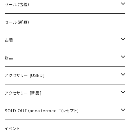
セール（古着）
古着 秋冬コレクション
セール（新品）
古着 春夏コレクション
古着
ワンピース/ドレス
新品
ワンピース
トップス
ワンピース/ドレス
アクセサリー [USED]
ミニワンピース
シャツ・ブラウス
ワンピース
ボトムス
トップス
ピアス
アクセサリー [新品]
ロングワンピース
ニット
ミニワンピース
スカート
シャツ・ブラウス
アウター
ボトムス
イヤリング
ピアス
SOLD OUT（anca terrace コンセプト）
シャツワンピース
セーター
ロングワンピース
パンツ
オーバーサイズシャツ
ジャケット
スカート
インナー
アウター
イヤーカフ
イヤリング
コーデ買い
イベント