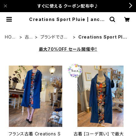
すぐに使える クーポン配布中♪
Creations Sport Pluie | anca t
errace
HOM
古
ブランドでさが
Creations Sport Plui
E
着
す
e
最大70%OFF セール開催中！
フランス古着 Creations S
古着 [コーデ買い] で最大