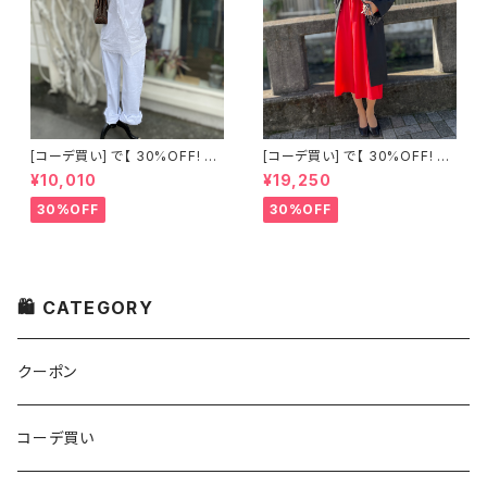
[コーデ買い] で【 30%OFF! 】2
[コーデ買い] で【 30%OFF! 】2
点 古着 Chloe ホワイト レース
点 フランス古着 レッドライン 切
¥10,010
¥19,250
ノースリーブ + ホワイトデニム
り替えワンピース + フランス古
ストレッチ ストレート パンツ
着 TERGAL ブラック コート
30%OFF
30%OFF
🛍 CATEGORY
クーポン
コーデ買い