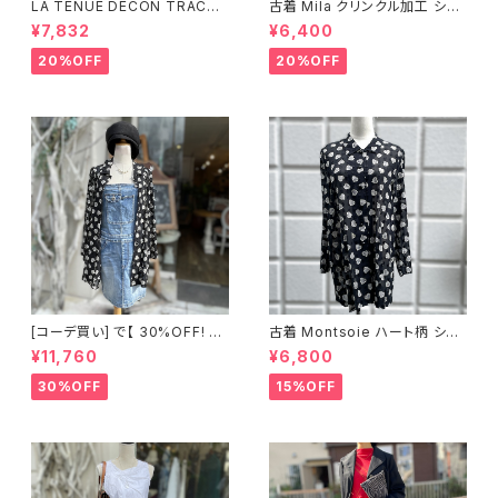
LA TENUE DECON TRACTE
古着 Mila クリンクル加工 シャ
E ブラウンジャケット
ツワンピース
¥7,832
¥6,400
20%OFF
20%OFF
[コーデ買い] で【 30%OFF! 】2
古着 Montsoie ハート柄 シア
点 ショート丈 デニム サロペット
ーシャツ ブラック
¥11,760
¥6,800
スカート + 古着 Montsoie ハ
ート柄 シアーシャツ ブラック
30%OFF
15%OFF