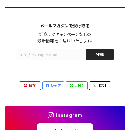
カシュクール
カーディガン
シャツワンピース
ジーンズ（デニム）
ニット
コート
パンツ
キャミソール
ジャケット
ルームウェア
セットアップ
ネックレス
ネックレス
古着
メールマガジンを受け取る
オールインワン（オーバーオール/サロペット/ロンパース）
カットソー
キャミワンピース
ショートパンツ
セーター
ブルゾン
ジーンズ（デニム）
ペチコート
コート
ルームウェア
ブランドでさがす
タグ（原産国、生産国、仕入国など）でさがす
チョーカー
ペンダントトップ
新品
新商品やキャンペーンなどの

最新情報をお届けいたします。
ドレス
Tシャツ
カシュクール
その他のボトムス
カーディガン
ジャンパー
ショートパンツ
ブルゾン
パジャマ
20/20 La meilleure note
イタリア製（made in Italy）
カラーでさがす
ブランドでさがす
ペンダント
帽子
アクセサリー [USED]
登録
ミニドレス
タンクトップ
オールインワン（オーバーオール/サロペット/ロンパース）
ベスト
Gジャン（デニムジャケット、デニムブルゾン）
その他のボトムス
ジャンパー
Acne Studios（アクネストゥディオズ）
フランス製（made in France）
ホワイト（白）
19.70 NINETEEN SEVENTY
柄でさがす
カラーでさがす
マフラー
ベルト
アクセサリー [新品]
ロングドレス
ポロシャツ
ドレス
ドルマンスリーブ
カーディガン
Gジャン（デニムジャケット、デニムブルゾン）
alain manoukian（アランマヌキャン）
スイス製（made in Switzerland）
ブラック（黒色）
Acne Studios（アクネストゥディオズ）
なし（無地など）
ホワイト（白）
保存
シェア
LINE
ポスト
素材でさがす
柄でさがす
スカーフ
ストール・マフラー
チロルワンピース
ベスト
ミニドレス
カットソー
ベスト
ベスト
ALBERT MILL
イギリス製（Made in United Kingdom）
グレー（灰色）
alain manoukian（アランマヌキャン）
花柄
ブラック（黒色）
不明、その他の素材
花柄
コンディションでさがす
素材でさがす
スヌード
靴
ノースリーブワンピース
ファーベスト
ロングドレス
Tシャツ
ファーベスト
スーツ
Instagram
allureville（アルアバイル）
オランダ製（Made in Netherlands）
ネイビー（紺色）
ALYSI（アリジ）
ドット柄
グレー（灰色）
綿（コットン）
ボーダー柄
☆☆☆☆☆
綿（コットン）
表記サイズでさがす
表記サイズでさがす
ブレスレット
ブランドでさがす
チューブトップワンピース
キャミソール
チューブトップワンピース
タンクトップ
スーツ