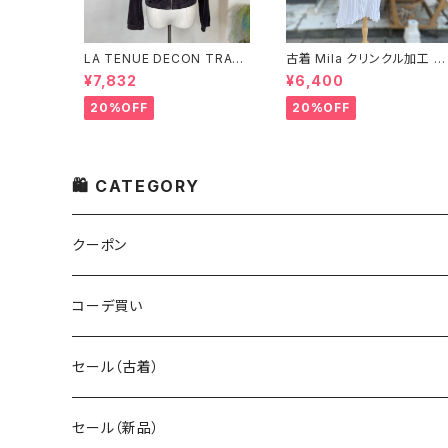
LA TENUE DECON TRAC
古着 Mila クリンクル加工 シ
TEE ブラウンジャケット
ャツワンピース
¥7,832
¥6,400
20%OFF
20%OFF
🛍 CATEGORY
クーポン
コーデ買い
セール（古着）
古着 秋冬コレクション
セール（新品）