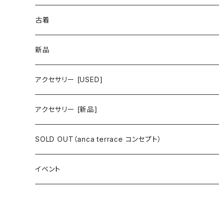
古着 春夏コレクション
古着
ワンピース/ドレス
新品
ワンピース
トップス
ワンピース/ドレス
アクセサリー [USED]
ミニワンピース
シャツ・ブラウス
ワンピース
ボトムス
トップス
ピアス
アクセサリー [新品]
ロングワンピース
ニット
ミニワンピース
スカート
シャツ・ブラウス
アウター
ボトムス
イヤリング
ピアス
SOLD OUT（anca terrace コンセプト）
シャツワンピース
セーター
ロングワンピース
パンツ
オーバーサイズシャツ
ジャケット
スカート
インナー
アウター
イヤーカフ
イヤリング
コーデ買い
イベント
カシュクール
カーディガン
シャツワンピース
ジーンズ（デニム）
ニット
コート
パンツ
キャミソール
ジャケット
ルームウェア
セットアップ
ネックレス
ネックレス
古着
オールインワン（オーバーオール/サロペット/ロンパース）
カットソー
キャミワンピース