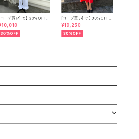
[コーデ買い] で【 30%OFF!
[コーデ買い] で【 30%OFF!
】2点 古着 Chloe ホワイト レ
】2点 フランス古着 レッドライ
¥10,010
¥19,250
ース ノースリーブ + ホワイト
ン 切り替えワンピース + フラ
デニム ストレッチ ストレート
ンス古着 TERGAL ブラック
30%OFF
30%OFF
パンツ
コート