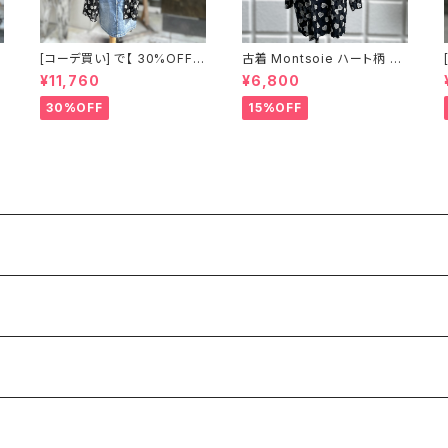
[コーデ買い] で【 30%OFF!
古着 Montsoie ハート柄 シ
】2点 ショート丈 デニム サロ
アーシャツ ブラック
¥11,760
¥6,800
ペットスカート + 古着 Monts
oie ハート柄 シアーシャツ ブ
30%OFF
15%OFF
ラック