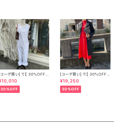
[コーデ買い] で【 30%OFF!
[コーデ買い] で【 30%OFF!
】2点 古着 Chloe ホワイト レ
】2点 フランス古着 レッドライ
¥10,010
¥19,250
ース ノースリーブ + ホワイト
ン 切り替えワンピース + フラ
デニム ストレッチ ストレート
ンス古着 TERGAL ブラック
30%OFF
30%OFF
パンツ
コート