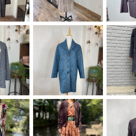
ト/ワンピース
SO
S CHRISS
イタリア製 Virna Dro ブルー
ド コート
ツイード コート
[コーデ買い] 
20
¥47,880
3点 イタリア
¥
E ダブル
F
40%OFF
+ イタリア製
ネイビー 
ット + ヨ
チェック フ
ー
UT
SOLD OUT
SO
35%OFF! 】
[コーデ買い] で【 30%OFF! 】
LA TENUE
大柄 フード付
3点 LA TENUE DECON TR
EE ブ
55
¥17,913
 + イタリア
ACTEE ブラウンジャケット +