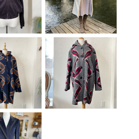
アイボリー＞ + フランス古着
0%OFF
30%OFF
アーガイル風 ワンピース
LD OUT
SOLD OUT
大柄 フード付 コー
イタリア製 大柄 フード付 コー
ネイビー＞
ト＜グレー＞
13,040
¥13,040
0%OFF
20%OFF
LD OUT