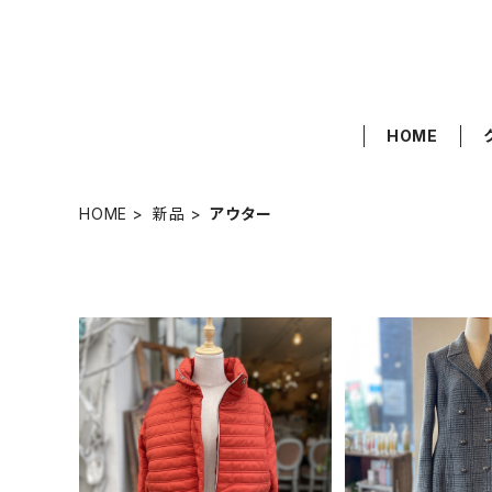
HOME
HOME
新品
アウター
イタリア製 オレンジ ショート
イタリア製 LIU J
丈 ダウンジャケット
ブル コ
¥19,980
¥33,9
40%OFF
50%OF