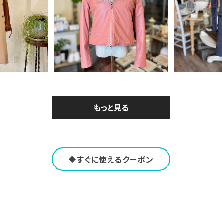
ト
g コーデュロイ
イタリア製 M
¥22,680
コート
ブルボタ
50
¥
40%OFF
F
もっと見る
🔷すぐに使えるクーポン