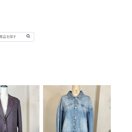
SOLD OUT
イタリア製 PATRI
PE ブラウンストライ
オーバーサイズ デニムジャケ
44,280
ジャケット
ット
¥11,800
0%OFF