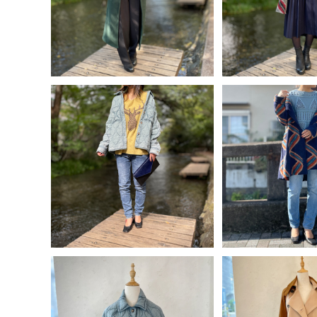
ンス古着 ChristineLaure
製 スパンコール
30%OFF
35%OF
柄シャツ+古着 BURBERRY
＞ + イタリア製
ハイネック半袖ニット+イタリ
プリーツスカート
ア製 DIXIE ロゴベルト付きセ
ベルト 5色展開
ンタープレスパンツ
SOLD OUT
SOLD O
[コーデ買い] で【 30%OFF! 】
[コーデ買い] で【 
3点 イタリア製 トナカイ ヒョウ
3点 イタリア製 V
¥22,680
¥27,9
柄 ドルマンスリーブ ニット +
イン編み込みニッ
ボタンフライ デニム スキニー
＜スカイブルー＞ 
30%OFF
30%OF
パンツ + イタリア製 キルティ
キニー パンツ + 
ング ジャケット
柄 フード付 コ
＞
SOLD OUT
SOLD O