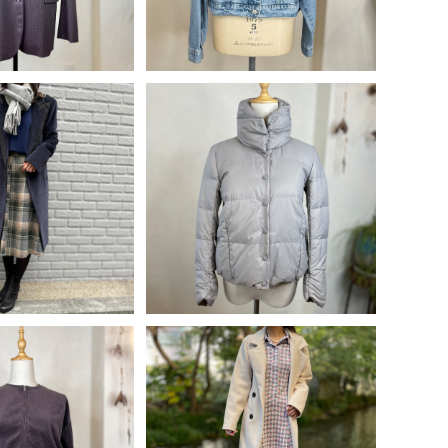
LD OUT
emma & gaia ショート丈 ダ
ウンジャケット
で【 30%OFF! 】
¥33,900
製 MESSAGERI
39,970
ボタンベロアコート
50%OFF
 Les Copains
30%OFF
ワイドカラー薄手ニ
ーロッパ古着 C＆A
レアスカート＜グレ
グリーン＞
LD OUT
SOLD OUT
 DECON TRACT
[コーデ買い] で【 30%OFF! 】
ラウンジャケット
2点 フランス製 リボン付きダ
¥7,832
¥13,510
ブルボタンチェスターコート＜