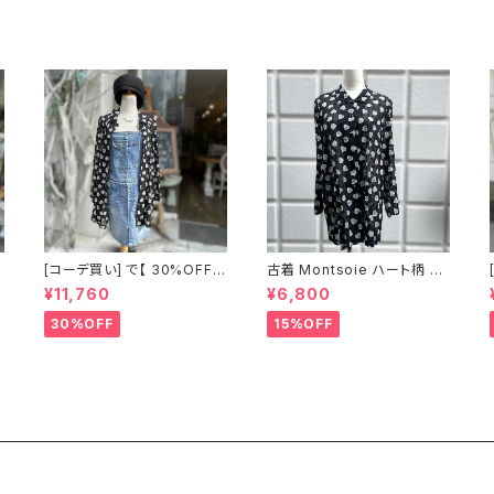
[コーデ買い] で【 30%OFF!
古着 Montsoie ハート柄 シ
】2点 ショート丈 デニム サロ
アーシャツ ブラック
¥11,760
¥6,800
ペットスカート + 古着 Monts
oie ハート柄 シアーシャツ ブ
30%OFF
15%OFF
ラック