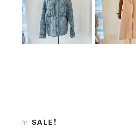
イタリア製 キルティング ジャ
Weili Zhen
ケット
切り替え
¥10,710
¥31,6
30%OFF
50%OF
✨
SALE！