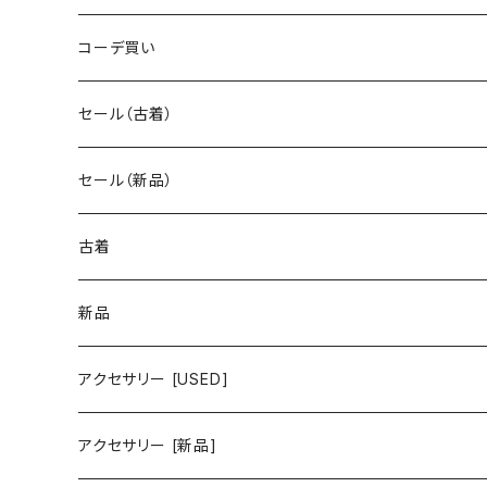
コーデ買い
セール（古着）
古着 秋冬コレクション
セール（新品）
古着 春夏コレクション
古着
ワンピース/ドレス
新品
ワンピース
トップス
ワンピース/ドレス
アクセサリー [USED]
ミニワンピース
シャツ・ブラウス
ワンピース
ボトムス
トップス
ピアス
アクセサリー [新品]