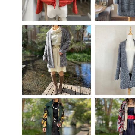
SOLD OUT
イタリア製 SWIS
グレー ツイー
[コーデ買い] で【 60%OFF! 】
¥30,3
2点 フランス古着 タートルネ
¥34,920
ック ニットワンピース + イタ
60%OF
リア製 SWISS CHRISS グレ
60%OFF
ー ツイード コート
SOLD OUT
SOLD O
[コーデ買い] で【 30%OFF! 】
[コーデ買い] で【 
4点 イタリア製 ウエストリボン
4点 イタリア製 
¥23,030
¥26,4
ジレベスト＜グリーン＞ +フラ
コート＜グレー＞