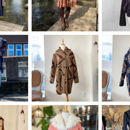
トップス＜2色
フランス古着 花柄 ブラウン ワ
F
30%OFF
2
 ウエストゴム
ンピース + サークルベルト 5
 + サークル
色展開＜グリーン＞
 ＜レッド＞
UT
SOLD OUT
SO
30%OFF! 】
イタリア製 大柄 フード付 コー
イタリア製 
iCOLO デザ
ト＜ブラウン＞
ト＜
30
¥13,040
¥
ト 3色展開
+ デニム ス
F
20%OFF
2
イタリア製 大
ート＜ネイビー
UT
SO
Bomboogie ファージャケッ