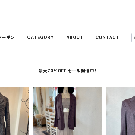
クーポン
CATEGORY
ABOUT
CONTACT
最大70%OFF セール開催中！
SOLD OUT
O チェック ダ
イタリア製 
ート
ZIA PE
[コーデ買い] で【 45%OFF! 】
00
¥
プ
2点 イタリア製 PATRIZIA P
¥45,980
EPE ブラウンストライプジャ
F
4
ケット + イタリア製 シルク混
45%OFF
チューブトップ シフォンスカー