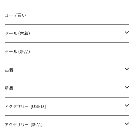
コーデ買い
セール（古着）
古着 秋冬コレクション
セール（新品）
古着 春夏コレクション
古着
ワンピース/ドレス
新品
ワンピース
トップス
ワンピース/ドレス
アクセサリー [USED]
ミニワンピース
シャツ・ブラウス
ワンピース
ボトムス
トップス
ピアス
アクセサリー [新品]