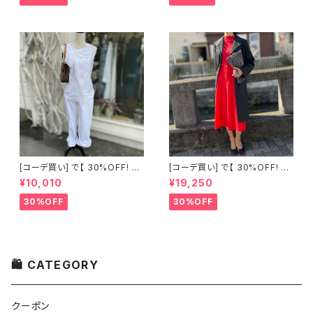
[コーデ買い] で【 30%OFF! 】2
[コーデ買い] で【 30%OFF! 】2
点 古着 Chloe ホワイト レース
点 フランス古着 レッドライン 切
¥10,010
¥19,250
ノースリーブ + ホワイトデニム
り替えワンピース + フランス古
ストレッチ ストレート パンツ
着 TERGAL ブラック コート
30%OFF
30%OFF
🛍 CATEGORY
クーポン