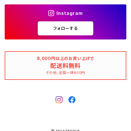
花柄
ブラック（黒色）
不明、その他の素材
花柄
コンディションでさがす
素材でさがす
スヌード
靴
ノースリーブワンピース
ファーベスト
ロングドレス
Tシャツ
ファーベスト
スーツ
Instagram
allureville（アルアバイル）
オランダ製（Made in Netherlands）
ネイビー（紺色）
ALYSI（アリジ）
ドット柄
グレー（灰色）
綿（コットン）
ボーダー柄
☆☆☆☆☆
綿（コットン）
表記サイズでさがす
表記サイズでさがす
ブレスレット
ブランドでさがす
チューブトップワンピース
キャミソール
チューブトップワンピース
タンクトップ
スーツ
フォローする
ウィンドブレーカー
AMANDINE paris（アマンディーヌ パリス）
スペイン製（Made in Spain）
ブラウン（茶色）
AMANDINE paris（アマンディーヌ パリス）
ボーダー柄
ネイビー（紺色）
毛（ウール）
ストライプ柄
☆☆☆☆
オーガニックコットン
F（Free、ワンサイズ）
F（Free、ワンサイズ）
Arte
タグ（原産国、生産国、着用国、仕入国など）でさがす
アンクレット
バッグ
デニムワンピース
チュニック
ノースリーブワンピース
ポロシャツ
リバーシブル
カーディガン
ANNA BASSANI（アンナ・バッサーニ）
ポルトガル製（Made in Portugal）
ダークブラウン
Antonelli Firenze（アントネッリ）
ストライプ柄
ブラウン（茶色）
羊毛
グレンチェック
☆☆☆
麻（リネン、ジュート、ラミーなど）
XXS
XS
BURBERRY BULELABEL（ブルーレーベル）
日本（made in Japan、着用、仕入など）
ショルダーバッグ
リング、指輪
タグ（原産国、生産国、仕入国など）でさがす
大きいサイズのワンピース
8,000円以上のお買い上げで
チロルブラウス
デニムワンピース
キャミソール
その他のアウター
ジレ
Antonelli Firenze（アントネッリ）
トルコ製（Made in Turkey）
配送料無料
レッド（赤色）
Aquascutum（アクアスキュータム）
グレンチェック
レッド（赤色）
コーデュロイ
タータンチェック
☆☆
絹（シルク）
XS
S
CELINE（セリーヌ）
イタリア（made in Italy、着用、仕入など）
ハンドバッグ
k14
イタリア（made in Italy）
その他、全国一律800円
ピンキーリング
カラーでさがす
その他のワンピース/ドレス
ビスチェ
その他のワンピース/ドレス
チュニック
リバーシブル
apart by lowrys（アパートバイローリーズ）
アルバニア製（Made in Albania）
ブルー（青色）
ASPESI（アスペジ）
タータンチェック
ブルー（青色）
麻（リネン、ジュート、ラミーなど）
ギンガムチェック
☆
ウール
SS
M
Chloe（クロエ）
フランス（made in France、着用、仕入など）
クラッチバッグ
ガーネット
フランス（made in France）
ゴールド
ファランジリング（ミディリング、関節リング）
素材でさがす
その他のトップス
ビスチェ
その他のアウター
Aquascutum（アクアスキュータム）
ルーマニア製（made in Romania）
グリーン（緑色）
BALLANTYNE（バランタイン）
ギンガムチェック
グリーン（緑色）
ポリエステル
マドラスチェック
不明、その他のコンディション
ヴァージンウール
S
L
CATERINA LUCCHI
スペイン（made in Spain、着用、仕入など）
ポシェット
シルバー
Amethyst（アメジスト）
腕時計
柄でさがす
ジレ
Apuweiser-riche（アプワイザー・リッシェ）
EU製（Made in European Union）
イエロー（黄色）
BCBGMAXAZRIA（ビーシービージーマックスアズリア）
マドラスチェック
イエロー（黄色）
ポリウレタン（スパンデックス、エラスタン、ライクラなど）
シェパードチェック
羊毛
S/M
XL
EBARRITO
オランダ（made in Holland、着用、仕入など）
レッド
Aquamarine（アクアマリン）
ゼブラ
その他のトップス
ボディピアス
K10
© anca terrace