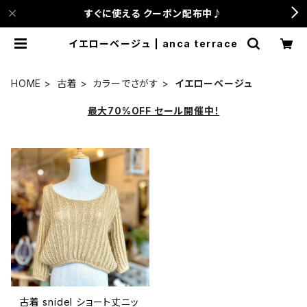
すぐに使える クーポン配布中♪
イエローベージュ | anca terrace
HOME
古着
カラーでさがす
イエローベージュ
最大70%OFF セール開催中！
古着 snidel ショート丈ニッ