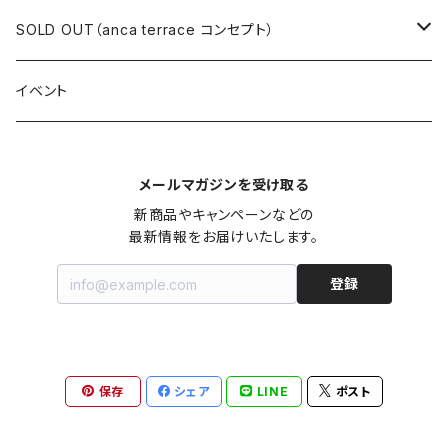
ロングワンピース
ニット
ミニワンピース
スカート
シャツ・ブラウス
アウター
ボトムス
イヤリング
ピアス
SOLD OUT（anca terrace コンセプト）
シャツワンピース
セーター
ロングワンピース
パンツ
オーバーサイズシャツ
ジャケット
スカート
インナー
アウター
イヤーカフ
イヤリング
コーデ買い
イベント
カシュクール
カーディガン
シャツワンピース
ジーンズ（デニム）
ニット
コート
パンツ
キャミソール
ジャケット
ルームウェア
セットアップ
ネックレス
ネックレス
古着
メールマガジンを受け取る
オールインワン（オーバーオール/サロペット/ロンパース）
カットソー
キャミワンピース
ショートパンツ
セーター
ブルゾン
ジーンズ（デニム）
ペチコート
コート
ルームウェア
ブランドでさがす
タグ（原産国、生産国、仕入国など）でさがす
チョーカー
ペンダントトップ
新品
新商品やキャンペーンなどの

最新情報をお届けいたします。
ドレス
Tシャツ
カシュクール
その他のボトムス
カーディガン
ジャンパー
ショートパンツ
ブルゾン
パジャマ
20/20 La meilleure note
イタリア製（made in Italy）
カラーでさがす
ブランドでさがす
ペンダント
帽子
アクセサリー [USED]
登録
ミニドレス
タンクトップ
オールインワン（オーバーオール/サロペット/ロンパース）
ベスト
Gジャン（デニムジャケット、デニムブルゾン）
その他のボトムス
ジャンパー
Acne Studios（アクネストゥディオズ）
フランス製（made in France）
ホワイト（白）
19.70 NINETEEN SEVENTY
柄でさがす
カラーでさがす
マフラー
ベルト
アクセサリー [新品]
ロングドレス
ポロシャツ
ドレス
ドルマンスリーブ
カーディガン
Gジャン（デニムジャケット、デニムブルゾン）
alain manoukian（アランマヌキャン）
スイス製（made in Switzerland）
ブラック（黒色）
Acne Studios（アクネストゥディオズ）
なし（無地など）
ホワイト（白）
保存
シェア
LINE
ポスト
素材でさがす
柄でさがす
スカーフ
ストール・マフラー
チロルワンピース
ベスト
ミニドレス
カットソー
ベスト
ベスト
ALBERT MILL
イギリス製（Made in United Kingdom）
グレー（灰色）
alain manoukian（アランマヌキャン）