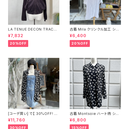
LA TENUE DECON TRACTE
古着 Mila クリンクル加工 シャ
E ブラウンジャケット
ツワンピース
¥7,832
¥6,400
20%OFF
20%OFF
[コーデ買い] で【 30%OFF! 】2
古着 Montsoie ハート柄 シア
点 ショート丈 デニム サロペット
ーシャツ ブラック
¥11,760
¥6,800
スカート + 古着 Montsoie ハ
ート柄 シアーシャツ ブラック
30%OFF
15%OFF