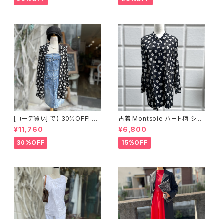
[コーデ買い] で【 30%OFF! 】2
古着 Montsoie ハート柄 シア
点 ショート丈 デニム サロペット
ーシャツ ブラック
¥11,760
¥6,800
スカート + 古着 Montsoie ハ
ート柄 シアーシャツ ブラック
30%OFF
15%OFF