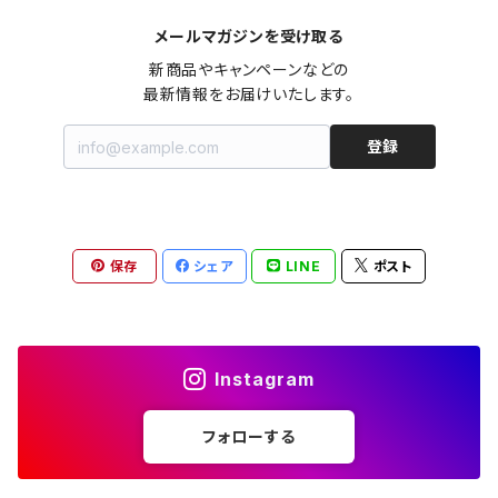
メールマガジンを受け取る
オールインワン（オーバーオール/サロペット/ロンパース）
カットソー
キャミワンピース
ショートパンツ
セーター
ブルゾン
ジーンズ（デニム）
ペチコート
コート
ルームウェア
ブランドでさがす
タグ（原産国、生産国、仕入国など）でさがす
チョーカー
ペンダントトップ
新品
新商品やキャンペーンなどの

最新情報をお届けいたします。
ドレス
Tシャツ
カシュクール
その他のボトムス
カーディガン
ジャンパー
ショートパンツ
ブルゾン
パジャマ
20/20 La meilleure note
イタリア製（made in Italy）
カラーでさがす
ブランドでさがす
ペンダント
帽子
アクセサリー [USED]
登録
ミニドレス
タンクトップ
オールインワン（オーバーオール/サロペット/ロンパース）
ベスト
Gジャン（デニムジャケット、デニムブルゾン）
その他のボトムス
ジャンパー
Acne Studios（アクネストゥディオズ）
フランス製（made in France）
ホワイト（白）
19.70 NINETEEN SEVENTY
柄でさがす
カラーでさがす
マフラー
ベルト
アクセサリー [新品]
ロングドレス
ポロシャツ
ドレス
ドルマンスリーブ
カーディガン
Gジャン（デニムジャケット、デニムブルゾン）
alain manoukian（アランマヌキャン）
スイス製（made in Switzerland）
ブラック（黒色）
Acne Studios（アクネストゥディオズ）
なし（無地など）
ホワイト（白）
保存
シェア
LINE
ポスト
素材でさがす
柄でさがす
スカーフ
ストール・マフラー
チロルワンピース
ベスト
ミニドレス
カットソー
ベスト
ベスト
ALBERT MILL
イギリス製（Made in United Kingdom）
グレー（灰色）
alain manoukian（アランマヌキャン）
花柄
ブラック（黒色）
不明、その他の素材
花柄
コンディションでさがす
素材でさがす
スヌード
靴
ノースリーブワンピース
ファーベスト
ロングドレス
Tシャツ
ファーベスト
スーツ
Instagram
allureville（アルアバイル）
オランダ製（Made in Netherlands）
ネイビー（紺色）
ALYSI（アリジ）
ドット柄
グレー（灰色）
綿（コットン）
ボーダー柄
☆☆☆☆☆
綿（コットン）
表記サイズでさがす
表記サイズでさがす
ブレスレット
ブランドでさがす
チューブトップワンピース
キャミソール
チューブトップワンピース
タンクトップ
スーツ
フォローする
ウィンドブレーカー
AMANDINE paris（アマンディーヌ パリス）
スペイン製（Made in Spain）
ブラウン（茶色）
AMANDINE paris（アマンディーヌ パリス）
ボーダー柄
ネイビー（紺色）
毛（ウール）
ストライプ柄
☆☆☆☆
オーガニックコットン
F（Free、ワンサイズ）
F（Free、ワンサイズ）
Arte
タグ（原産国、生産国、着用国、仕入国など）でさがす
アンクレット
バッグ
デニムワンピース
チュニック
ノースリーブワンピース
ポロシャツ
リバーシブル