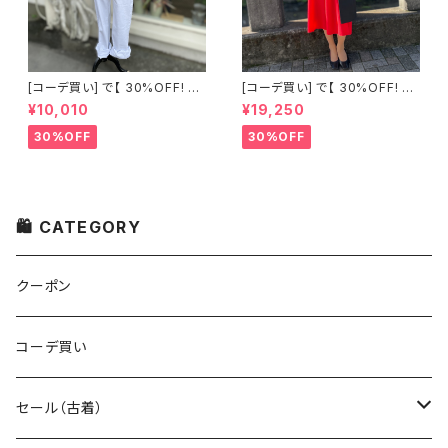
[コーデ買い] で【 30%OFF! 】2
[コーデ買い] で【 30%OFF! 】2
点 古着 Chloe ホワイト レース
点 フランス古着 レッドライン 切
¥10,010
¥19,250
ノースリーブ + ホワイトデニム
り替えワンピース + フランス古
ストレッチ ストレート パンツ
着 TERGAL ブラック コート
30%OFF
30%OFF
🛍 CATEGORY
クーポン
コーデ買い
セール（古着）