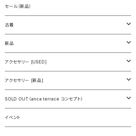
古着 秋冬コレクション
セール（新品）
古着 春夏コレクション
古着
ワンピース/ドレス
新品
ワンピース
トップス
ワンピース/ドレス
アクセサリー [USED]
ミニワンピース
シャツ・ブラウス
ワンピース
ボトムス
トップス
ピアス
アクセサリー [新品]
ロングワンピース
ニット
ミニワンピース
スカート
シャツ・ブラウス
アウター
ボトムス
イヤリング
ピアス
SOLD OUT（anca terrace コンセプト）
シャツワンピース
セーター
ロングワンピース
パンツ
オーバーサイズシャツ
ジャケット
スカート
インナー
アウター
イヤーカフ
イヤリング
コーデ買い
イベント
カシュクール
カーディガン
シャツワンピース
ジーンズ（デニム）
ニット
コート
パンツ
キャミソール
ジャケット
ルームウェア
セットアップ
ネックレス
ネックレス
古着