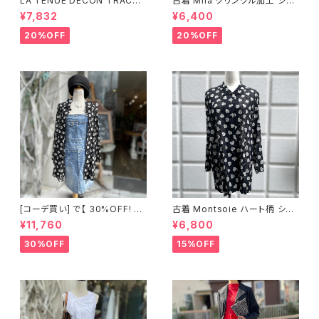
LA TENUE DECON TRACTE
古着 Mila クリンクル加工 シャ
E ブラウンジャケット
ツワンピース
¥7,832
¥6,400
20%OFF
20%OFF
[コーデ買い] で【 30%OFF! 】2
古着 Montsoie ハート柄 シア
点 ショート丈 デニム サロペット
ーシャツ ブラック
¥11,760
¥6,800
スカート + 古着 Montsoie ハ
ート柄 シアーシャツ ブラック
30%OFF
15%OFF