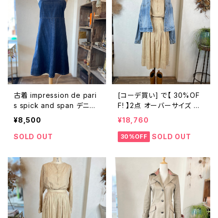
古着 impression de pari
[コーデ買い] で【 30%OF
s spick and span デニム
F! 】2点 オーバーサイズ デ
チューブトップ ワンピース
ニムジャケット + 古着 Miss
¥8,500
¥18,760
Chloe ストライプセットアッ
プ
SOLD OUT
SOLD OUT
30%OFF