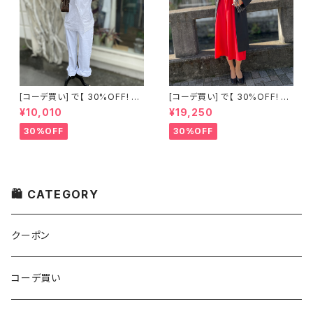
[コーデ買い] で【 30%OFF! 】2
[コーデ買い] で【 30%OFF! 】2
点 古着 Chloe ホワイト レース
点 フランス古着 レッドライン 切
¥10,010
¥19,250
ノースリーブ + ホワイトデニム
り替えワンピース + フランス古
ストレッチ ストレート パンツ
着 TERGAL ブラック コート
30%OFF
30%OFF
🛍 CATEGORY
クーポン
コーデ買い