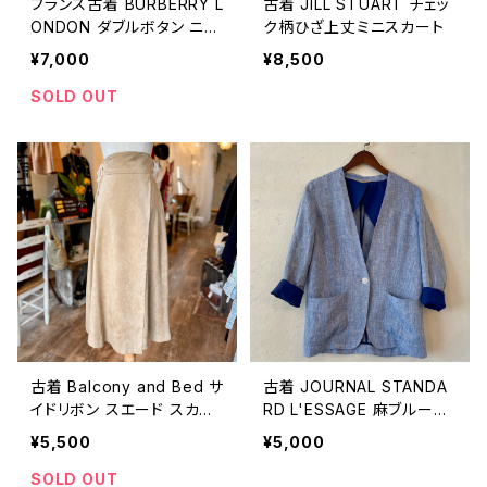
フランス古着 BURBERRY L
古着 JILL STUART チェッ
ONDON ダブルボタン ニッ
ク柄ひざ上丈ミニスカート
トジェケット
¥7,000
¥8,500
SOLD OUT
古着 Balcony and Bed サ
古着 JOURNAL STANDA
イドリボン スエード スカー
RD L'ESSAGE 麻ブルーノ
ト
ーカラージャケット
¥5,500
¥5,000
SOLD OUT