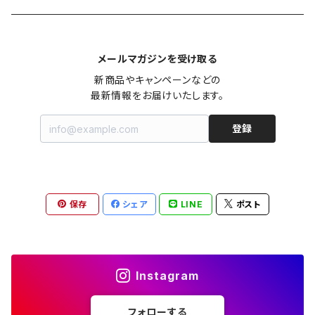
カシュクール
カーディガン
シャツワンピース
ジーンズ（デニム）
ニット
コート
パンツ
キャミソール
ジャケット
ルームウェア
セットアップ
ネックレス
ネックレス
古着
メールマガジンを受け取る
オールインワン（オーバーオール/サロペット/ロンパース）
カットソー
キャミワンピース
ショートパンツ
セーター
ブルゾン
ジーンズ（デニム）
ペチコート
コート
ルームウェア
ブランドでさがす
タグ（原産国、生産国、仕入国など）でさがす
チョーカー
ペンダントトップ
新品
新商品やキャンペーンなどの

最新情報をお届けいたします。
ドレス
Tシャツ
カシュクール
その他のボトムス
カーディガン
ジャンパー
ショートパンツ
ブルゾン
パジャマ
20/20 La meilleure note
イタリア製（made in Italy）
カラーでさがす
ブランドでさがす
ペンダント
帽子
アクセサリー [USED]
登録
ミニドレス
タンクトップ
オールインワン（オーバーオール/サロペット/ロンパース）
ベスト
Gジャン（デニムジャケット、デニムブルゾン）
その他のボトムス
ジャンパー
Acne Studios（アクネストゥディオズ）
フランス製（made in France）
ホワイト（白）
19.70 NINETEEN SEVENTY
柄でさがす
カラーでさがす
マフラー
ベルト
アクセサリー [新品]
ロングドレス
ポロシャツ
ドレス
ドルマンスリーブ
カーディガン
Gジャン（デニムジャケット、デニムブルゾン）
alain manoukian（アランマヌキャン）
スイス製（made in Switzerland）
ブラック（黒色）
Acne Studios（アクネストゥディオズ）
なし（無地など）
ホワイト（白）
保存
シェア
LINE
ポスト
素材でさがす
柄でさがす
スカーフ
ストール・マフラー
チロルワンピース
ベスト
ミニドレス
カットソー
ベスト
ベスト
ALBERT MILL
イギリス製（Made in United Kingdom）
グレー（灰色）
alain manoukian（アランマヌキャン）
花柄
ブラック（黒色）
不明、その他の素材
花柄
コンディションでさがす
素材でさがす
スヌード
靴
ノースリーブワンピース
ファーベスト
ロングドレス
Tシャツ
ファーベスト
スーツ
Instagram
allureville（アルアバイル）
オランダ製（Made in Netherlands）
ネイビー（紺色）
ALYSI（アリジ）
ドット柄
グレー（灰色）
綿（コットン）
ボーダー柄
☆☆☆☆☆
綿（コットン）
表記サイズでさがす
表記サイズでさがす
ブレスレット
ブランドでさがす
チューブトップワンピース
キャミソール
チューブトップワンピース
タンクトップ
スーツ
フォローする
ウィンドブレーカー