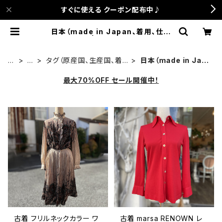
すぐに使える クーポン配布中♪
日本（made in Japan、着用、仕入
など） | anca terrace
H
古
タグ（原産国、生産国、着
日本（made in Jap
O
着
用国、仕入国など）でさが
an、着用、仕入など）
M
す
最大70%OFF セール開催中！
E
古着 フリルネックカラー ワ
古着 marsa RENOWN レ