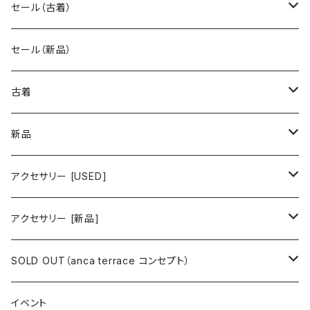
セール（古着）
古着 秋冬コレクション
セール（新品）
古着 春夏コレクション
古着
ワンピース/ドレス
新品
ワンピース
トップス
ワンピース/ドレス
アクセサリー [USED]
ミニワンピース
シャツ・ブラウス
ワンピース
ボトムス
トップス
ピアス
アクセサリー [新品]
ロングワンピース
ニット
ミニワンピース
スカート
シャツ・ブラウス
アウター
ボトムス
イヤリング
ピアス
SOLD OUT（anca terrace コンセプト）
シャツワンピース
セーター
ロングワンピース
パンツ
オーバーサイズシャツ
ジャケット
スカート
インナー
アウター
イヤーカフ
イヤリング
コーデ買い
イベント