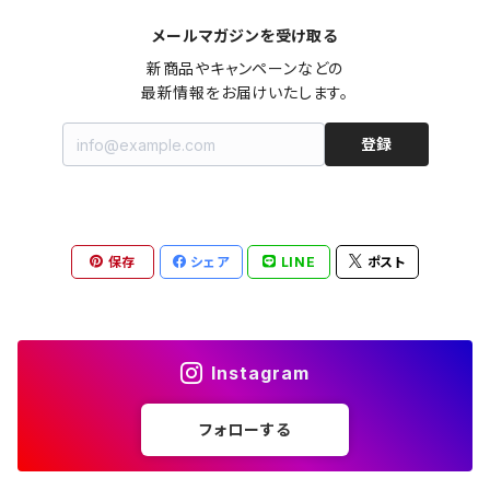
メールマガジンを受け取る
オールインワン（オーバーオール/サロペット/ロンパース）
カットソー
キャミワンピース
ショートパンツ
セーター
ブルゾン
ジーンズ（デニム）
ペチコート
コート
ルームウェア
ブランドでさがす
タグ（原産国、生産国、仕入国など）でさがす
チョーカー
ペンダントトップ
新品
新商品やキャンペーンなどの

最新情報をお届けいたします。
ドレス
Tシャツ
カシュクール
その他のボトムス
カーディガン
ジャンパー
ショートパンツ
ブルゾン
パジャマ
20/20 La meilleure note
イタリア製（made in Italy）
カラーでさがす
ブランドでさがす
ペンダント
帽子
アクセサリー [USED]
登録
ミニドレス
タンクトップ
オールインワン（オーバーオール/サロペット/ロンパース）
ベスト
Gジャン（デニムジャケット、デニムブルゾン）
その他のボトムス
ジャンパー
Acne Studios（アクネストゥディオズ）
フランス製（made in France）
ホワイト（白）
19.70 NINETEEN SEVENTY
柄でさがす
カラーでさがす
マフラー
ベルト
アクセサリー [新品]
ロングドレス
ポロシャツ
ドレス
ドルマンスリーブ
カーディガン
Gジャン（デニムジャケット、デニムブルゾン）
alain manoukian（アランマヌキャン）
スイス製（made in Switzerland）
ブラック（黒色）
Acne Studios（アクネストゥディオズ）
なし（無地など）
ホワイト（白）
保存
シェア
LINE
ポスト
素材でさがす
柄でさがす
スカーフ
ストール・マフラー
チロルワンピース
ベスト
ミニドレス
カットソー
ベスト
ベスト
ALBERT MILL
イギリス製（Made in United Kingdom）
グレー（灰色）
alain manoukian（アランマヌキャン）
花柄
ブラック（黒色）
不明、その他の素材
花柄
コンディションでさがす
素材でさがす
スヌード
靴
ノースリーブワンピース
ファーベスト
ロングドレス
Tシャツ
ファーベスト
スーツ
Instagram
allureville（アルアバイル）
オランダ製（Made in Netherlands）
ネイビー（紺色）
ALYSI（アリジ）
ドット柄
グレー（灰色）
綿（コットン）
ボーダー柄
☆☆☆☆☆
綿（コットン）
表記サイズでさがす
表記サイズでさがす
ブレスレット
ブランドでさがす
チューブトップワンピース
キャミソール
チューブトップワンピース
タンクトップ
スーツ
フォローする
ウィンドブレーカー
AMANDINE paris（アマンディーヌ パリス）
スペイン製（Made in Spain）
ブラウン（茶色）
AMANDINE paris（アマンディーヌ パリス）
ボーダー柄
ネイビー（紺色）
毛（ウール）
ストライプ柄
☆☆☆☆
オーガニックコットン
F（Free、ワンサイズ）
F（Free、ワンサイズ）
Arte
タグ（原産国、生産国、着用国、仕入国など）でさがす
アンクレット
バッグ
デニムワンピース
チュニック
ノースリーブワンピース
ポロシャツ
リバーシブル