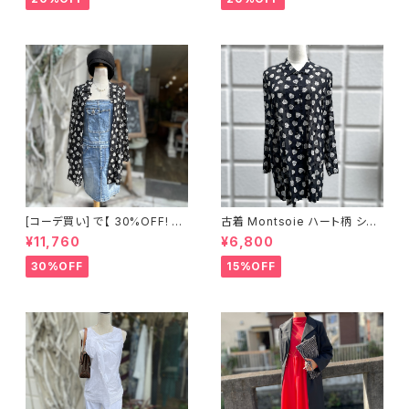
[コーデ買い] で【 30%OFF! 】2
古着 Montsoie ハート柄 シア
点 ショート丈 デニム サロペット
ーシャツ ブラック
¥11,760
¥6,800
スカート + 古着 Montsoie ハ
ート柄 シアーシャツ ブラック
30%OFF
15%OFF