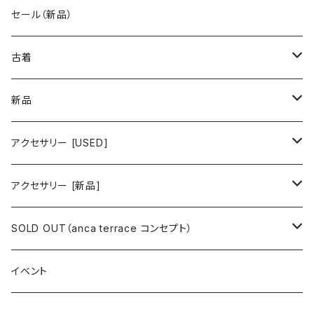
古着 秋冬コレクション
セール（新品）
古着 春夏コレクション
古着
ワンピース/ドレス
新品
ワンピース
トップス
ワンピース/ドレス
アクセサリー [USED]
ミニワンピース
シャツ・ブラウス
ワンピース
ボトムス
トップス
ピアス
アクセサリー [新品]
ロングワンピース
ニット
ミニワンピース
スカート
シャツ・ブラウス
アウター
ボトムス
イヤリング
ピアス
SOLD OUT（anca terrace コンセプト）
シャツワンピース
セーター
ロングワンピース
パンツ
オーバーサイズシャツ
ジャケット
スカート
インナー
アウター
イヤーカフ
イヤリング
コーデ買い
イベント
カシュクール
カーディガン
シャツワンピース
ジーンズ（デニム）
ニット
コート
パンツ
キャミソール
ジャケット
ルームウェア
セットアップ
ネックレス
ネックレス
古着