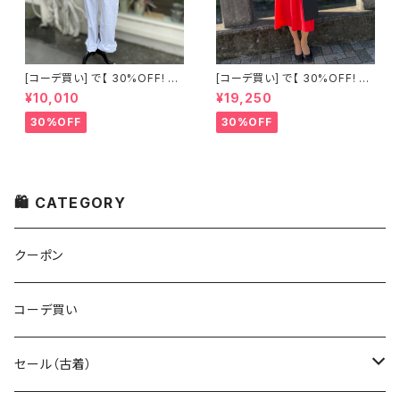
[コーデ買い] で【 30%OFF! 】2
[コーデ買い] で【 30%OFF! 】2
点 古着 Chloe ホワイト レース
点 フランス古着 レッドライン 切
¥10,010
¥19,250
ノースリーブ + ホワイトデニム
り替えワンピース + フランス古
ストレッチ ストレート パンツ
着 TERGAL ブラック コート
30%OFF
30%OFF
🛍 CATEGORY
クーポン
コーデ買い
セール（古着）