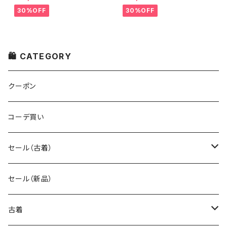
ノースリーブ + ホワイトデニム
り替えワンピース + フランス古
ストレッチ ストレート パンツ
着 TERGAL ブラック コート
30%OFF
30%OFF
🛍 CATEGORY
クーポン
コーデ買い
セール（古着）
古着 秋冬コレクション
セール（新品）
古着 春夏コレクション
古着