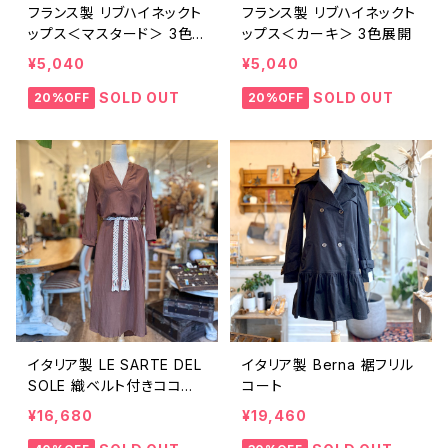
フランス製 リブハイネックト
フランス製 リブハイネックト
ップス＜マスタード＞ 3色
ップス＜カーキ＞ 3色展開
展開
¥5,040
¥5,040
SOLD OUT
SOLD OUT
20%OFF
20%OFF
イタリア製 LE SARTE DEL
イタリア製 Berna 裾フリル
SOLE 織ベルト付きココア
コート
ブラウンワンピース
¥16,680
¥19,460