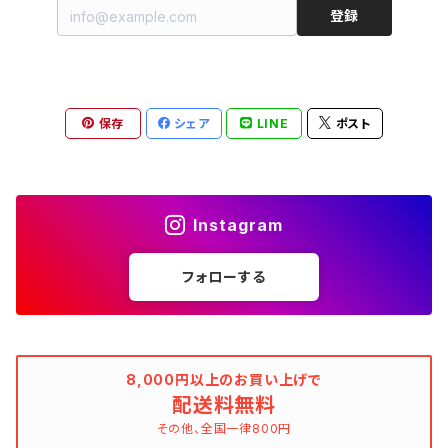
20/20 La meilleure note
イタリア製（made in Italy）
カラーでさがす
ブランドでさがす
ペンダント
帽子
アクセサリー [USED]
登録
ミニドレス
タンクトップ
オールインワン（オーバーオール/サロペット/ロンパース）
ベスト
Gジャン（デニムジャケット、デニムブルゾン）
その他のボトムス
ジャンパー
Acne Studios（アクネストゥディオズ）
フランス製（made in France）
ホワイト（白）
19.70 NINETEEN SEVENTY
柄でさがす
カラーでさがす
マフラー
ベルト
アクセサリー [新品]
ロングドレス
ポロシャツ
ドレス
ドルマンスリーブ
カーディガン
Gジャン（デニムジャケット、デニムブルゾン）
alain manoukian（アランマヌキャン）
スイス製（made in Switzerland）
ブラック（黒色）
Acne Studios（アクネストゥディオズ）
なし（無地など）
ホワイト（白）
保存
シェア
LINE
ポスト
素材でさがす
柄でさがす
スカーフ
ストール・マフラー
チロルワンピース
ベスト
ミニドレス
カットソー
ベスト
ベスト
ALBERT MILL
イギリス製（Made in United Kingdom）
グレー（灰色）
alain manoukian（アランマヌキャン）
花柄
ブラック（黒色）
不明、その他の素材
花柄
コンディションでさがす
素材でさがす
スヌード
靴
ノースリーブワンピース
ファーベスト
ロングドレス
Tシャツ
ファーベスト
スーツ
Instagram
allureville（アルアバイル）
オランダ製（Made in Netherlands）
ネイビー（紺色）
ALYSI（アリジ）
ドット柄
グレー（灰色）
綿（コットン）
ボーダー柄
☆☆☆☆☆
綿（コットン）
表記サイズでさがす
表記サイズでさがす
ブレスレット
ブランドでさがす
チューブトップワンピース
キャミソール
チューブトップワンピース
タンクトップ
スーツ
フォローする
ウィンドブレーカー
AMANDINE paris（アマンディーヌ パリス）
スペイン製（Made in Spain）
ブラウン（茶色）
AMANDINE paris（アマンディーヌ パリス）
ボーダー柄
ネイビー（紺色）
毛（ウール）
ストライプ柄
☆☆☆☆
オーガニックコットン
F（Free、ワンサイズ）
F（Free、ワンサイズ）
Arte
タグ（原産国、生産国、着用国、仕入国など）でさがす
アンクレット
バッグ
デニムワンピース
チュニック
ノースリーブワンピース
ポロシャツ
リバーシブル
カーディガン
ANNA BASSANI（アンナ・バッサーニ）
ポルトガル製（Made in Portugal）
ダークブラウン
Antonelli Firenze（アントネッリ）
ストライプ柄
ブラウン（茶色）
羊毛
グレンチェック
☆☆☆
麻（リネン、ジュート、ラミーなど）
XXS
XS
BURBERRY BULELABEL（ブルーレーベル）
日本（made in Japan、着用、仕入など）
ショルダーバッグ
リング、指輪
タグ（原産国、生産国、仕入国など）でさがす
大きいサイズのワンピース
8,000円以上のお買い上げで
チロルブラウス
デニムワンピース
キャミソール
その他のアウター
ジレ
Antonelli Firenze（アントネッリ）
トルコ製（Made in Turkey）
配送料無料
レッド（赤色）
Aquascutum（アクアスキュータム）
グレンチェック
レッド（赤色）
コーデュロイ
タータンチェック
☆☆
絹（シルク）
XS
S
CELINE（セリーヌ）
イタリア（made in Italy、着用、仕入など）
ハンドバッグ
k14
イタリア（made in Italy）
その他、全国一律800円
ピンキーリング
カラーでさがす
その他のワンピース/ドレス
ビスチェ
その他のワンピース/ドレス
チュニック