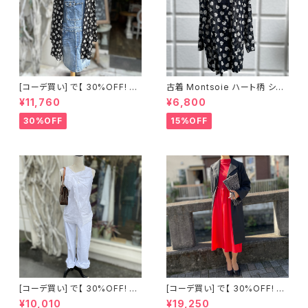
[コーデ買い] で【 30%OFF! 】2
古着 Montsoie ハート柄 シア
点 ショート丈 デニム サロペット
ーシャツ ブラック
¥11,760
¥6,800
スカート + 古着 Montsoie ハ
ート柄 シアーシャツ ブラック
30%OFF
15%OFF
[コーデ買い] で【 30%OFF! 】2
[コーデ買い] で【 30%OFF! 】2
点 古着 Chloe ホワイト レース
点 フランス古着 レッドライン 切
¥10,010
¥19,250