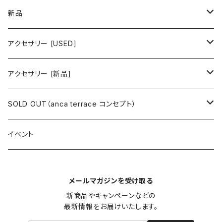
ワンピース/ドレス
新品
ワンピース
トップス
ワンピース/ドレス
アクセサリー [USED]
ミニワンピース
シャツ・ブラウス
ワンピース
ボトムス
トップス
ピアス
アクセサリー [新品]
ロングワンピース
ニット
ミニワンピース
スカート
シャツ・ブラウス
アウター
ボトムス
イヤリング
ピアス
SOLD OUT（anca terrace コンセプト）
シャツワンピース
セーター
ロングワンピース
パンツ
オーバーサイズシャツ
ジャケット
スカート
インナー
アウター
イヤーカフ
イヤリング
コーデ買い
イベント
カシュクール
カーディガン
シャツワンピース
ジーンズ（デニム）
ニット
コート
パンツ
キャミソール
ジャケット
ルームウェア
セットアップ
ネックレス
ネックレス
古着
メールマガジンを受け取る
オールインワン（オーバーオール/サロペット/ロンパース）
カットソー
キャミワンピース
ショートパンツ
セーター
ブルゾン
ジーンズ（デニム）
ペチコート
コート
ルームウェア
ブランドでさがす
タグ（原産国、生産国、仕入国など）でさがす
チョーカー
ペンダントトップ
新品
新商品やキャンペーンなどの

最新情報をお届けいたします。
ドレス
Tシャツ
カシュクール
その他のボトムス
カーディガン
ジャンパー
ショートパンツ
ブルゾン
パジャマ