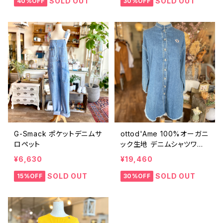
SOLD OUT
SOLD OUT
40%OFF
30%OFF
G-Smack ポケットデニムサ
ottod'Ame 100%オーガニ
ロペット
ック生地 デニムシャツワン
ピース
¥6,630
¥19,460
SOLD OUT
SOLD OUT
15%OFF
30%OFF