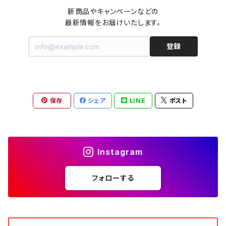
カットソー
キャミワンピース
ショートパンツ
セーター
ブルゾン
ジーンズ（デニム）
ペチコート
コート
ルームウェア
ブランドでさがす
タグ（原産国、生産国、仕入国など）でさがす
チョーカー
ペンダントトップ
新品
新商品やキャンペーンなどの

最新情報をお届けいたします。
ドレス
Tシャツ
カシュクール
その他のボトムス
カーディガン
ジャンパー
ショートパンツ
ブルゾン
パジャマ
20/20 La meilleure note
イタリア製（made in Italy）
カラーでさがす
ブランドでさがす
ペンダント
帽子
アクセサリー [USED]
登録
ミニドレス
タンクトップ
オールインワン（オーバーオール/サロペット/ロンパース）
ベスト
Gジャン（デニムジャケット、デニムブルゾン）
その他のボトムス
ジャンパー
Acne Studios（アクネストゥディオズ）
フランス製（made in France）
ホワイト（白）
19.70 NINETEEN SEVENTY
柄でさがす
カラーでさがす
マフラー
ベルト
アクセサリー [新品]
ロングドレス
ポロシャツ
ドレス
ドルマンスリーブ
カーディガン
Gジャン（デニムジャケット、デニムブルゾン）
alain manoukian（アランマヌキャン）
スイス製（made in Switzerland）
ブラック（黒色）
Acne Studios（アクネストゥディオズ）
なし（無地など）
ホワイト（白）
保存
シェア
LINE
ポスト
素材でさがす
柄でさがす
スカーフ
ストール・マフラー
チロルワンピース
ベスト
ミニドレス
カットソー
ベスト
ベスト
ALBERT MILL
イギリス製（Made in United Kingdom）
グレー（灰色）
alain manoukian（アランマヌキャン）
花柄
ブラック（黒色）
不明、その他の素材
花柄
コンディションでさがす
素材でさがす
スヌード
靴
ノースリーブワンピース
ファーベスト
ロングドレス
Tシャツ
ファーベスト
スーツ
Instagram
allureville（アルアバイル）
オランダ製（Made in Netherlands）
ネイビー（紺色）
ALYSI（アリジ）
ドット柄
グレー（灰色）
綿（コットン）
ボーダー柄
☆☆☆☆☆
綿（コットン）
表記サイズでさがす
表記サイズでさがす
ブレスレット
ブランドでさがす
チューブトップワンピース
キャミソール
チューブトップワンピース
タンクトップ
スーツ
フォローする
ウィンドブレーカー
AMANDINE paris（アマンディーヌ パリス）
スペイン製（Made in Spain）
ブラウン（茶色）
AMANDINE paris（アマンディーヌ パリス）
ボーダー柄
ネイビー（紺色）
毛（ウール）
ストライプ柄
☆☆☆☆
オーガニックコットン
F（Free、ワンサイズ）
F（Free、ワンサイズ）
Arte
タグ（原産国、生産国、着用国、仕入国など）でさがす
アンクレット
バッグ
デニムワンピース
チュニック
ノースリーブワンピース
ポロシャツ
リバーシブル
カーディガン
ANNA BASSANI（アンナ・バッサーニ）
ポルトガル製（Made in Portugal）
ダークブラウン
Antonelli Firenze（アントネッリ）
ストライプ柄
ブラウン（茶色）
羊毛
グレンチェック
☆☆☆
麻（リネン、ジュート、ラミーなど）
XXS
XS
BURBERRY BULELABEL（ブルーレーベル）
日本（made in Japan、着用、仕入など）
ショルダーバッグ
リング、指輪
タグ（原産国、生産国、仕入国など）でさがす