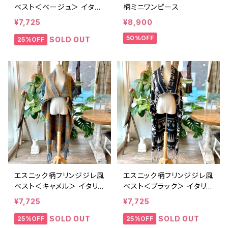
ベスト＜ベージュ＞ イタリ
柄ミニワンピース
ア製
¥7,725
¥8,900
50%OFF
SOLD OUT
25%OFF
エスニック柄フリンジジレ風
エスニック柄フリンジジレ風
ベスト＜キャメル＞ イタリ
ベスト＜ブラック＞ イタリア
ア製
製
¥7,725
¥7,725
SOLD OUT
SOLD OUT
25%OFF
25%OFF