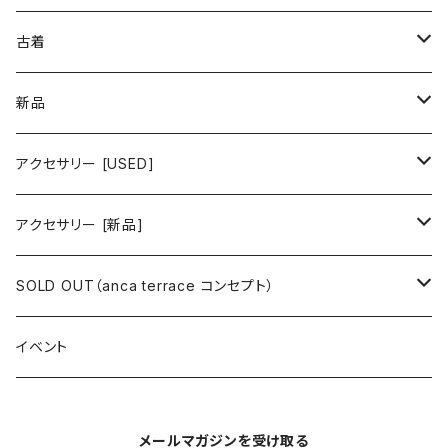
古着 春夏コレクション
古着
ワンピース/ドレス
新品
ワンピース
トップス
ワンピース/ドレス
アクセサリー [USED]
ミニワンピース
シャツ・ブラウス
ワンピース
ボトムス
トップス
ピアス
アクセサリー [新品]
ロングワンピース
ニット
ミニワンピース
スカート
シャツ・ブラウス
アウター
ボトムス
イヤリング
ピアス
SOLD OUT（anca terrace コンセプト）
シャツワンピース
セーター
ロングワンピース
パンツ
オーバーサイズシャツ
ジャケット
スカート
インナー
アウター
イヤーカフ
イヤリング
コーデ買い
イベント
カシュクール
カーディガン
シャツワンピース
ジーンズ（デニム）
ニット
コート
パンツ
キャミソール
ジャケット
ルームウェア
セットアップ
ネックレス
ネックレス
古着
メールマガジンを受け取る
オールインワン（オーバーオール/サロペット/ロンパース）