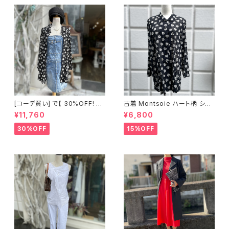
[コーデ買い] で【 30%OFF! 】2
古着 Montsoie ハート柄 シア
点 ショート丈 デニム サロペット
ーシャツ ブラック
¥11,760
¥6,800
スカート + 古着 Montsoie ハ
ート柄 シアーシャツ ブラック
30%OFF
15%OFF