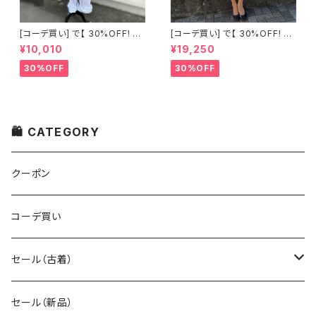
[コーデ買い] で【 30%OFF! 】2
[コーデ買い] で【 30%OFF! 】2
点 古着 Chloe ホワイト レース
点 フランス古着 レッドライン 切
¥10,010
¥19,250
ノースリーブ + ホワイトデニム
り替えワンピース + フランス古
ストレッチ ストレート パンツ
着 TERGAL ブラック コート
30%OFF
30%OFF
🛍 CATEGORY
クーポン
コーデ買い
セール（古着）
古着 秋冬コレクション
セール（新品）