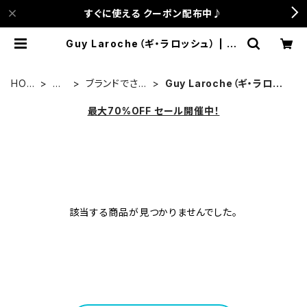
すぐに使える クーポン配布中♪
Guy Laroche（ギ・ラロッシュ） | an
ca terrace
HOM
新
ブランドでさが
Guy Laroche（ギ・ラロッ
E
品
す
シュ）
最大70%OFF セール開催中！
該当する商品が見つかりませんでした。