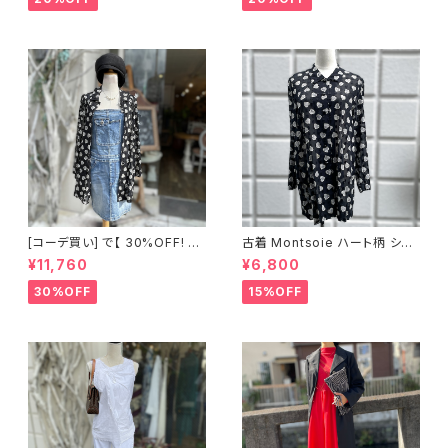
[コーデ買い] で【 30%OFF! 】2
古着 Montsoie ハート柄 シア
点 ショート丈 デニム サロペット
ーシャツ ブラック
¥11,760
¥6,800
スカート + 古着 Montsoie ハ
ート柄 シアーシャツ ブラック
30%OFF
15%OFF