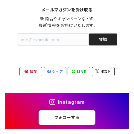
メールマガジンを受け取る
オールインワン（オーバーオール/サロペット/ロンパース）
カットソー
キャミワンピース
ショートパンツ
セーター
ブルゾン
ジーンズ（デニム）
ペチコート
コート
ルームウェア
ブランドでさがす
タグ（原産国、生産国、仕入国など）でさがす
チョーカー
ペンダントトップ
新品
新商品やキャンペーンなどの

最新情報をお届けいたします。
ドレス
Tシャツ
カシュクール
その他のボトムス
カーディガン
ジャンパー
ショートパンツ
ブルゾン
パジャマ
20/20 La meilleure note
イタリア製（made in Italy）
カラーでさがす
ブランドでさがす
ペンダント
帽子
アクセサリー [USED]
登録
ミニドレス
タンクトップ
オールインワン（オーバーオール/サロペット/ロンパース）
ベスト
Gジャン（デニムジャケット、デニムブルゾン）
その他のボトムス
ジャンパー
Acne Studios（アクネストゥディオズ）
フランス製（made in France）
ホワイト（白）
19.70 NINETEEN SEVENTY
柄でさがす
カラーでさがす
マフラー
ベルト
アクセサリー [新品]
ロングドレス
ポロシャツ
ドレス
ドルマンスリーブ
カーディガン
Gジャン（デニムジャケット、デニムブルゾン）
alain manoukian（アランマヌキャン）
スイス製（made in Switzerland）
ブラック（黒色）
Acne Studios（アクネストゥディオズ）
なし（無地など）
ホワイト（白）
保存
シェア
LINE
ポスト
素材でさがす
柄でさがす
スカーフ
ストール・マフラー
チロルワンピース
ベスト
ミニドレス
カットソー
ベスト
ベスト
ALBERT MILL
イギリス製（Made in United Kingdom）
グレー（灰色）
alain manoukian（アランマヌキャン）
花柄
ブラック（黒色）
不明、その他の素材
花柄
コンディションでさがす
素材でさがす
スヌード
靴
ノースリーブワンピース
ファーベスト
ロングドレス
Tシャツ
ファーベスト
スーツ
Instagram
allureville（アルアバイル）
オランダ製（Made in Netherlands）
ネイビー（紺色）
ALYSI（アリジ）
ドット柄
グレー（灰色）
綿（コットン）
ボーダー柄
☆☆☆☆☆
綿（コットン）
表記サイズでさがす
表記サイズでさがす
ブレスレット
ブランドでさがす
チューブトップワンピース
キャミソール
チューブトップワンピース
タンクトップ
スーツ
フォローする
ウィンドブレーカー
AMANDINE paris（アマンディーヌ パリス）
スペイン製（Made in Spain）
ブラウン（茶色）
AMANDINE paris（アマンディーヌ パリス）
ボーダー柄
ネイビー（紺色）
毛（ウール）
ストライプ柄
☆☆☆☆
オーガニックコットン
F（Free、ワンサイズ）
F（Free、ワンサイズ）
Arte
タグ（原産国、生産国、着用国、仕入国など）でさがす
アンクレット
バッグ
デニムワンピース
チュニック
ノースリーブワンピース
ポロシャツ
リバーシブル