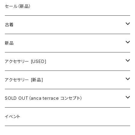
古着 秋冬コレクション
セール（新品）
古着 春夏コレクション
古着
ワンピース/ドレス
新品
ワンピース
トップス
ワンピース/ドレス
アクセサリー [USED]
ミニワンピース
シャツ・ブラウス
ワンピース
ボトムス
トップス
ピアス
アクセサリー [新品]
ロングワンピース
ニット
ミニワンピース
スカート
シャツ・ブラウス
アウター
ボトムス
イヤリング
ピアス
SOLD OUT（anca terrace コンセプト）
シャツワンピース
セーター
ロングワンピース
パンツ
オーバーサイズシャツ
ジャケット
スカート
インナー
アウター
イヤーカフ
イヤリング
コーデ買い
イベント
カシュクール
カーディガン
シャツワンピース
ジーンズ（デニム）
ニット
コート
パンツ
キャミソール
ジャケット
ルームウェア
セットアップ
ネックレス
ネックレス
古着