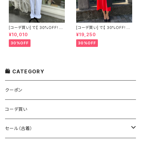
[コーデ買い] で【 30%OFF! 】2
[コーデ買い] で【 30%OFF! 】2
点 古着 Chloe ホワイト レース
点 フランス古着 レッドライン 切
¥10,010
¥19,250
ノースリーブ + ホワイトデニム
り替えワンピース + フランス古
ストレッチ ストレート パンツ
着 TERGAL ブラック コート
30%OFF
30%OFF
🛍 CATEGORY
クーポン
コーデ買い
セール（古着）