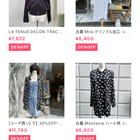
LA TENUE DECON TRACTE
古着 Mila クリンクル加工 シャ
E ブラウンジャケット
ツワンピース
¥7,832
¥6,400
20%OFF
20%OFF
[コーデ買い] で【 30%OFF! 】2
古着 Montsoie ハート柄 シア
点 ショート丈 デニム サロペット
ーシャツ ブラック
¥11,760
¥6,800
スカート + 古着 Montsoie ハ
ート柄 シアーシャツ ブラック
30%OFF
15%OFF