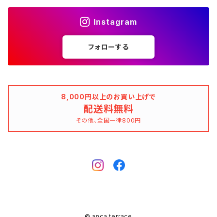
花柄
ブラック（黒色）
不明、その他の素材
花柄
コンディションでさがす
素材でさがす
スヌード
靴
ノースリーブワンピース
ファーベスト
ロングドレス
Tシャツ
ファーベスト
スーツ
Instagram
allureville（アルアバイル）
オランダ製（Made in Netherlands）
ネイビー（紺色）
ALYSI（アリジ）
ドット柄
グレー（灰色）
綿（コットン）
ボーダー柄
☆☆☆☆☆
綿（コットン）
表記サイズでさがす
表記サイズでさがす
ブレスレット
ブランドでさがす
チューブトップワンピース
キャミソール
チューブトップワンピース
タンクトップ
スーツ
フォローする
ウィンドブレーカー
AMANDINE paris（アマンディーヌ パリス）
スペイン製（Made in Spain）
ブラウン（茶色）
AMANDINE paris（アマンディーヌ パリス）
ボーダー柄
ネイビー（紺色）
毛（ウール）
ストライプ柄
☆☆☆☆
オーガニックコットン
F（Free、ワンサイズ）
F（Free、ワンサイズ）
Arte
タグ（原産国、生産国、着用国、仕入国など）でさがす
アンクレット
バッグ
デニムワンピース
チュニック
ノースリーブワンピース
ポロシャツ
リバーシブル
カーディガン
ANNA BASSANI（アンナ・バッサーニ）
ポルトガル製（Made in Portugal）
ダークブラウン
Antonelli Firenze（アントネッリ）
ストライプ柄
ブラウン（茶色）
羊毛
グレンチェック
☆☆☆
麻（リネン、ジュート、ラミーなど）
XXS
XS
BURBERRY BULELABEL（ブルーレーベル）
日本（made in Japan、着用、仕入など）
ショルダーバッグ
リング、指輪
タグ（原産国、生産国、仕入国など）でさがす
大きいサイズのワンピース
8,000円以上のお買い上げで
チロルブラウス
デニムワンピース
キャミソール
その他のアウター
ジレ
Antonelli Firenze（アントネッリ）
トルコ製（Made in Turkey）
配送料無料
レッド（赤色）
Aquascutum（アクアスキュータム）
グレンチェック
レッド（赤色）
コーデュロイ
タータンチェック
☆☆
絹（シルク）
XS
S
CELINE（セリーヌ）
イタリア（made in Italy、着用、仕入など）
ハンドバッグ
k14
イタリア（made in Italy）
その他、全国一律800円
ピンキーリング
カラーでさがす
その他のワンピース/ドレス
ビスチェ
その他のワンピース/ドレス
チュニック
リバーシブル
apart by lowrys（アパートバイローリーズ）
アルバニア製（Made in Albania）
ブルー（青色）
ASPESI（アスペジ）
タータンチェック
ブルー（青色）
麻（リネン、ジュート、ラミーなど）
ギンガムチェック
☆
ウール
SS
M
Chloe（クロエ）
フランス（made in France、着用、仕入など）
クラッチバッグ
ガーネット
フランス（made in France）
ゴールド
ファランジリング（ミディリング、関節リング）
素材でさがす
その他のトップス
ビスチェ
その他のアウター
Aquascutum（アクアスキュータム）
ルーマニア製（made in Romania）
グリーン（緑色）
BALLANTYNE（バランタイン）
ギンガムチェック
グリーン（緑色）
ポリエステル
マドラスチェック
不明、その他のコンディション
ヴァージンウール
S
L
CATERINA LUCCHI
スペイン（made in Spain、着用、仕入など）
ポシェット
シルバー
Amethyst（アメジスト）
腕時計
柄でさがす
ジレ
Apuweiser-riche（アプワイザー・リッシェ）
EU製（Made in European Union）
イエロー（黄色）
BCBGMAXAZRIA（ビーシービージーマックスアズリア）
マドラスチェック
イエロー（黄色）
ポリウレタン（スパンデックス、エラスタン、ライクラなど）
シェパードチェック
羊毛
S/M
XL
EBARRITO
オランダ（made in Holland、着用、仕入など）
レッド
Aquamarine（アクアマリン）
ゼブラ
その他のトップス
ボディピアス
K10
© anca terrace