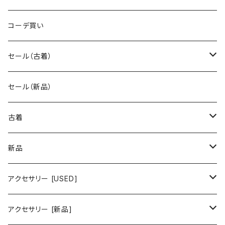
コーデ買い
セール（古着）
古着 秋冬コレクション
セール（新品）
古着 春夏コレクション
古着
ワンピース/ドレス
新品
ワンピース
トップス
ワンピース/ドレス
アクセサリー [USED]
ミニワンピース
シャツ・ブラウス
ワンピース
ボトムス
トップス
ピアス
アクセサリー [新品]