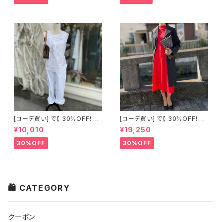
[コーデ買い] で【 30%OFF! 】2
[コーデ買い] で【 30%OFF! 】2
点 古着 Chloe ホワイト レース
点 フランス古着 レッドライン 切
¥10,010
¥19,250
ノースリーブ + ホワイトデニム
り替えワンピース + フランス古
ストレッチ ストレート パンツ
着 TERGAL ブラック コート
30%OFF
30%OFF
🛍 CATEGORY
クーポン