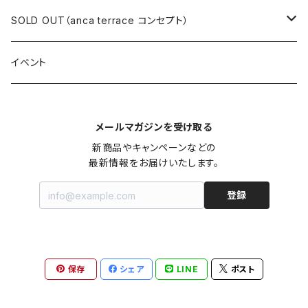
ロングワンピース
ニット
ミニワンピース
スカート
シャツ・ブラウス
アウター
ボトムス
イヤリング
ピアス
SOLD OUT（anca terrace コンセプト）
シャツワンピース
セーター
ロングワンピース
パンツ
オーバーサイズシャツ
ジャケット
スカート
インナー
アウター
イヤーカフ
イヤリング
コーデ買い
イベント
カシュクール
カーディガン
シャツワンピース
ジーンズ（デニム）
ニット
コート
パンツ
キャミソール
ジャケット
ルームウェア
セットアップ
ネックレス
ネックレス
古着
メールマガジンを受け取る
オールインワン（オーバーオール/サロペット/ロンパース）
カットソー
キャミワンピース
ショートパンツ
セーター
ブルゾン
ジーンズ（デニム）
ペチコート
コート
ルームウェア
ブランドでさがす
タグ（原産国、生産国、仕入国など）でさがす
チョーカー
ペンダントトップ
新品
新商品やキャンペーンなどの

最新情報をお届けいたします。
ドレス
Tシャツ
カシュクール
その他のボトムス
カーディガン
ジャンパー
ショートパンツ
ブルゾン
パジャマ
20/20 La meilleure note
イタリア製（made in Italy）
カラーでさがす
ブランドでさがす
ペンダント
帽子
アクセサリー [USED]
登録
ミニドレス
タンクトップ
オールインワン（オーバーオール/サロペット/ロンパース）
ベスト
Gジャン（デニムジャケット、デニムブルゾン）
その他のボトムス
ジャンパー
Acne Studios（アクネストゥディオズ）
フランス製（made in France）
ホワイト（白）
19.70 NINETEEN SEVENTY
柄でさがす
カラーでさがす
マフラー
ベルト
アクセサリー [新品]
ロングドレス
ポロシャツ
ドレス
ドルマンスリーブ
カーディガン
Gジャン（デニムジャケット、デニムブルゾン）
alain manoukian（アランマヌキャン）
スイス製（made in Switzerland）
ブラック（黒色）
Acne Studios（アクネストゥディオズ）
なし（無地など）
ホワイト（白）
保存
シェア
LINE
ポスト
素材でさがす
柄でさがす
スカーフ
ストール・マフラー
チロルワンピース
ベスト
ミニドレス
カットソー
ベスト
ベスト
ALBERT MILL
イギリス製（Made in United Kingdom）
グレー（灰色）
alain manoukian（アランマヌキャン）