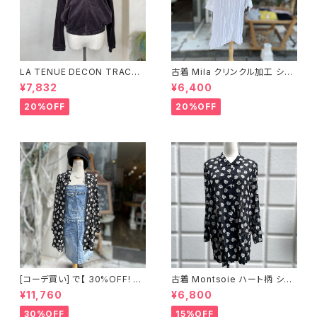
LA TENUE DECON TRACTE
古着 Mila クリンクル加工 シャ
E ブラウンジャケット
ツワンピース
¥7,832
¥6,400
20%OFF
20%OFF
[コーデ買い] で【 30%OFF! 】2
古着 Montsoie ハート柄 シア
点 ショート丈 デニム サロペット
ーシャツ ブラック
¥11,760
¥6,800
スカート + 古着 Montsoie ハ
ート柄 シアーシャツ ブラック
30%OFF
15%OFF