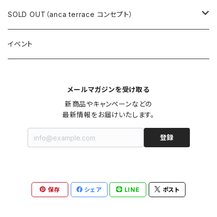
ロングワンピース
ニット
ミニワンピース
スカート
シャツ・ブラウス
アウター
ボトムス
イヤリング
ピアス
SOLD OUT（anca terrace コンセプト）
シャツワンピース
セーター
ロングワンピース
パンツ
オーバーサイズシャツ
ジャケット
スカート
インナー
アウター
イヤーカフ
イヤリング
コーデ買い
イベント
カシュクール
カーディガン
シャツワンピース
ジーンズ（デニム）
ニット
コート
パンツ
キャミソール
ジャケット
ルームウェア
セットアップ
ネックレス
ネックレス
古着
メールマガジンを受け取る
オールインワン（オーバーオール/サロペット/ロンパース）
カットソー
キャミワンピース
ショートパンツ
セーター
ブルゾン
ジーンズ（デニム）
ペチコート
コート
ルームウェア
ブランドでさがす
タグ（原産国、生産国、仕入国など）でさがす
チョーカー
ペンダントトップ
新品
新商品やキャンペーンなどの

最新情報をお届けいたします。
ドレス
Tシャツ
カシュクール
その他のボトムス
カーディガン
ジャンパー
ショートパンツ
ブルゾン
パジャマ
20/20 La meilleure note
イタリア製（made in Italy）
カラーでさがす
ブランドでさがす
ペンダント
帽子
アクセサリー [USED]
登録
ミニドレス
タンクトップ
オールインワン（オーバーオール/サロペット/ロンパース）
ベスト
Gジャン（デニムジャケット、デニムブルゾン）
その他のボトムス
ジャンパー
Acne Studios（アクネストゥディオズ）
フランス製（made in France）
ホワイト（白）
19.70 NINETEEN SEVENTY
柄でさがす
カラーでさがす
マフラー
ベルト
アクセサリー [新品]
ロングドレス
ポロシャツ
ドレス
ドルマンスリーブ
カーディガン
Gジャン（デニムジャケット、デニムブルゾン）
alain manoukian（アランマヌキャン）
スイス製（made in Switzerland）
ブラック（黒色）
Acne Studios（アクネストゥディオズ）
なし（無地など）
ホワイト（白）
保存
シェア
LINE
ポスト
素材でさがす
柄でさがす
スカーフ
ストール・マフラー
チロルワンピース
ベスト
ミニドレス
カットソー
ベスト
ベスト
ALBERT MILL
イギリス製（Made in United Kingdom）
グレー（灰色）
alain manoukian（アランマヌキャン）