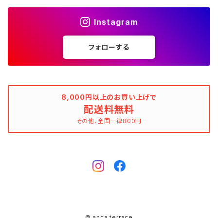
花柄
ブラック（黒色）
不明、その他の素材
花柄
コンディションでさがす
素材でさがす
スヌード
靴
ノースリーブワンピース
ファーベスト
ロングドレス
Tシャツ
ファーベスト
スーツ
Instagram
allureville（アルアバイル）
オランダ製（Made in Netherlands）
ネイビー（紺色）
ALYSI（アリジ）
ドット柄
グレー（灰色）
綿（コットン）
ボーダー柄
☆☆☆☆☆
綿（コットン）
表記サイズでさがす
表記サイズでさがす
ブレスレット
ブランドでさがす
チューブトップワンピース
キャミソール
チューブトップワンピース
タンクトップ
スーツ
フォローする
ウィンドブレーカー
AMANDINE paris（アマンディーヌ パリス）
スペイン製（Made in Spain）
ブラウン（茶色）
AMANDINE paris（アマンディーヌ パリス）
ボーダー柄
ネイビー（紺色）
毛（ウール）
ストライプ柄
☆☆☆☆
オーガニックコットン
F（Free、ワンサイズ）
F（Free、ワンサイズ）
Arte
タグ（原産国、生産国、着用国、仕入国など）でさがす
アンクレット
バッグ
デニムワンピース
チュニック
ノースリーブワンピース
ポロシャツ
リバーシブル
カーディガン
ANNA BASSANI（アンナ・バッサーニ）
ポルトガル製（Made in Portugal）
ダークブラウン
Antonelli Firenze（アントネッリ）
ストライプ柄
ブラウン（茶色）
羊毛
グレンチェック
☆☆☆
麻（リネン、ジュート、ラミーなど）
XXS
XS
BURBERRY BULELABEL（ブルーレーベル）
日本（made in Japan、着用、仕入など）
ショルダーバッグ
リング、指輪
タグ（原産国、生産国、仕入国など）でさがす
大きいサイズのワンピース
8,000円以上のお買い上げで
チロルブラウス
デニムワンピース
キャミソール
その他のアウター
ジレ
Antonelli Firenze（アントネッリ）
トルコ製（Made in Turkey）
配送料無料
レッド（赤色）
Aquascutum（アクアスキュータム）
グレンチェック
レッド（赤色）
コーデュロイ
タータンチェック
☆☆
絹（シルク）
XS
S
CELINE（セリーヌ）
イタリア（made in Italy、着用、仕入など）
ハンドバッグ
k14
イタリア（made in Italy）
その他、全国一律800円
ピンキーリング
カラーでさがす
その他のワンピース/ドレス
ビスチェ
その他のワンピース/ドレス
チュニック
リバーシブル
apart by lowrys（アパートバイローリーズ）
アルバニア製（Made in Albania）
ブルー（青色）
ASPESI（アスペジ）
タータンチェック
ブルー（青色）
麻（リネン、ジュート、ラミーなど）
ギンガムチェック
☆
ウール
SS
M
Chloe（クロエ）
フランス（made in France、着用、仕入など）
クラッチバッグ
ガーネット
フランス（made in France）
ゴールド
ファランジリング（ミディリング、関節リング）
素材でさがす
その他のトップス
ビスチェ
その他のアウター
Aquascutum（アクアスキュータム）
ルーマニア製（made in Romania）
グリーン（緑色）
BALLANTYNE（バランタイン）
ギンガムチェック
グリーン（緑色）
ポリエステル
マドラスチェック
不明、その他のコンディション
ヴァージンウール
S
L
CATERINA LUCCHI
スペイン（made in Spain、着用、仕入など）
ポシェット
シルバー
Amethyst（アメジスト）
腕時計
柄でさがす
ジレ
Apuweiser-riche（アプワイザー・リッシェ）
EU製（Made in European Union）
イエロー（黄色）
BCBGMAXAZRIA（ビーシービージーマックスアズリア）
マドラスチェック
イエロー（黄色）
ポリウレタン（スパンデックス、エラスタン、ライクラなど）
シェパードチェック
羊毛
S/M
XL
EBARRITO
オランダ（made in Holland、着用、仕入など）
レッド
Aquamarine（アクアマリン）
ゼブラ
その他のトップス
ボディピアス
K10
© anca terrace