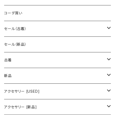
コーデ買い
セール（古着）
古着 秋冬コレクション
セール（新品）
古着 春夏コレクション
古着
ワンピース/ドレス
新品
ワンピース
トップス
ワンピース/ドレス
アクセサリー [USED]
ミニワンピース
シャツ・ブラウス
ワンピース
ボトムス
トップス
ピアス
アクセサリー [新品]