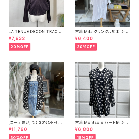
LA TENUE DECON TRACTE
古着 Mila クリンクル加工 シャ
E ブラウンジャケット
ツワンピース
¥7,832
¥6,400
20%OFF
20%OFF
[コーデ買い] で【 30%OFF! 】2
古着 Montsoie ハート柄 シア
点 ショート丈 デニム サロペット
ーシャツ ブラック
¥11,760
¥6,800
スカート + 古着 Montsoie ハ
ート柄 シアーシャツ ブラック
30%OFF
15%OFF