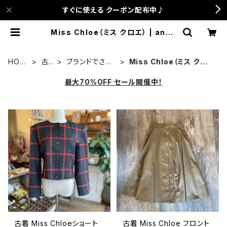
すぐに使える クーポン配布中♪
Miss Chloe（ミス クロエ） | anca
terrace
HOM
古
ブランドでさが
Miss Chloe（ミス クロ
E
着
す
エ）
最大70%OFF セール開催中！
古着 Miss Chloeショート
古着 Miss Chloe フロント