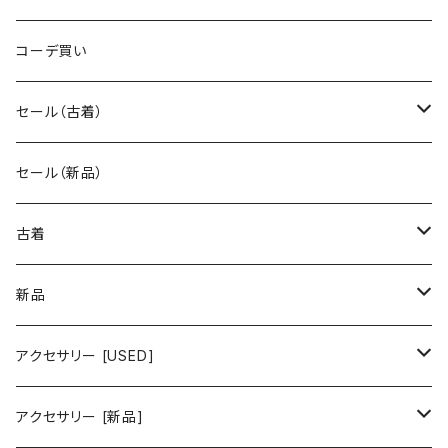
コーデ買い
セール（古着）
古着 秋冬コレクション
セール（新品）
古着 春夏コレクション
古着
ワンピース/ドレス
新品
ワンピース
トップス
ワンピース/ドレス
アクセサリー [USED]
ミニワンピース
シャツ・ブラウス
ワンピース
ボトムス
トップス
ピアス
アクセサリー [新品]