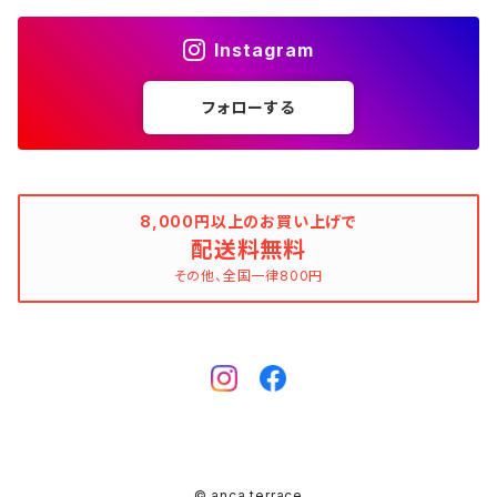
花柄
ブラック（黒色）
不明、その他の素材
花柄
コンディションでさがす
素材でさがす
スヌード
靴
ノースリーブワンピース
ファーベスト
ロングドレス
Tシャツ
ファーベスト
スーツ
Instagram
allureville（アルアバイル）
オランダ製（Made in Netherlands）
ネイビー（紺色）
ALYSI（アリジ）
ドット柄
グレー（灰色）
綿（コットン）
ボーダー柄
☆☆☆☆☆
綿（コットン）
表記サイズでさがす
表記サイズでさがす
ブレスレット
ブランドでさがす
チューブトップワンピース
キャミソール
チューブトップワンピース
タンクトップ
スーツ
フォローする
ウィンドブレーカー
AMANDINE paris（アマンディーヌ パリス）
スペイン製（Made in Spain）
ブラウン（茶色）
AMANDINE paris（アマンディーヌ パリス）
ボーダー柄
ネイビー（紺色）
毛（ウール）
ストライプ柄
☆☆☆☆
オーガニックコットン
F（Free、ワンサイズ）
F（Free、ワンサイズ）
Arte
タグ（原産国、生産国、着用国、仕入国など）でさがす
アンクレット
バッグ
デニムワンピース
チュニック
ノースリーブワンピース
ポロシャツ
リバーシブル
カーディガン
ANNA BASSANI（アンナ・バッサーニ）
ポルトガル製（Made in Portugal）
ダークブラウン
Antonelli Firenze（アントネッリ）
ストライプ柄
ブラウン（茶色）
羊毛
グレンチェック
☆☆☆
麻（リネン、ジュート、ラミーなど）
XXS
XS
BURBERRY BULELABEL（ブルーレーベル）
日本（made in Japan、着用、仕入など）
ショルダーバッグ
リング、指輪
タグ（原産国、生産国、仕入国など）でさがす
大きいサイズのワンピース
8,000円以上のお買い上げで
チロルブラウス
デニムワンピース
キャミソール
その他のアウター
ジレ
Antonelli Firenze（アントネッリ）
トルコ製（Made in Turkey）
配送料無料
レッド（赤色）
Aquascutum（アクアスキュータム）
グレンチェック
レッド（赤色）
コーデュロイ
タータンチェック
☆☆
絹（シルク）
XS
S
CELINE（セリーヌ）
イタリア（made in Italy、着用、仕入など）
ハンドバッグ
k14
イタリア（made in Italy）
その他、全国一律800円
ピンキーリング
カラーでさがす
その他のワンピース/ドレス
ビスチェ
その他のワンピース/ドレス
チュニック
リバーシブル
apart by lowrys（アパートバイローリーズ）
アルバニア製（Made in Albania）
ブルー（青色）
ASPESI（アスペジ）
タータンチェック
ブルー（青色）
麻（リネン、ジュート、ラミーなど）
ギンガムチェック
☆
ウール
SS
M
Chloe（クロエ）
フランス（made in France、着用、仕入など）
クラッチバッグ
ガーネット
フランス（made in France）
ゴールド
ファランジリング（ミディリング、関節リング）
素材でさがす
その他のトップス
ビスチェ
その他のアウター
Aquascutum（アクアスキュータム）
ルーマニア製（made in Romania）
グリーン（緑色）
BALLANTYNE（バランタイン）
ギンガムチェック
グリーン（緑色）
ポリエステル
マドラスチェック
不明、その他のコンディション
ヴァージンウール
S
L
CATERINA LUCCHI
スペイン（made in Spain、着用、仕入など）
ポシェット
シルバー
Amethyst（アメジスト）
腕時計
柄でさがす
ジレ
Apuweiser-riche（アプワイザー・リッシェ）
EU製（Made in European Union）
イエロー（黄色）
BCBGMAXAZRIA（ビーシービージーマックスアズリア）
マドラスチェック
イエロー（黄色）
ポリウレタン（スパンデックス、エラスタン、ライクラなど）
シェパードチェック
羊毛
S/M
XL
EBARRITO
オランダ（made in Holland、着用、仕入など）
レッド
Aquamarine（アクアマリン）
ゼブラ
その他のトップス
ボディピアス
K10
© anca terrace