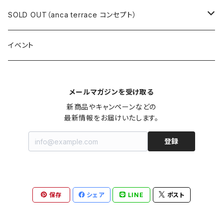
ロングワンピース
ニット
ミニワンピース
スカート
シャツ・ブラウス
アウター
ボトムス
イヤリング
ピアス
SOLD OUT（anca terrace コンセプト）
シャツワンピース
セーター
ロングワンピース
パンツ
オーバーサイズシャツ
ジャケット
スカート
インナー
アウター
イヤーカフ
イヤリング
コーデ買い
イベント
カシュクール
カーディガン
シャツワンピース
ジーンズ（デニム）
ニット
コート
パンツ
キャミソール
ジャケット
ルームウェア
セットアップ
ネックレス
ネックレス
古着
メールマガジンを受け取る
オールインワン（オーバーオール/サロペット/ロンパース）
カットソー
キャミワンピース
ショートパンツ
セーター
ブルゾン
ジーンズ（デニム）
ペチコート
コート
ルームウェア
ブランドでさがす
タグ（原産国、生産国、仕入国など）でさがす
チョーカー
ペンダントトップ
新品
新商品やキャンペーンなどの

最新情報をお届けいたします。
ドレス
Tシャツ
カシュクール
その他のボトムス
カーディガン
ジャンパー
ショートパンツ
ブルゾン
パジャマ
20/20 La meilleure note
イタリア製（made in Italy）
カラーでさがす
ブランドでさがす
ペンダント
帽子
アクセサリー [USED]
登録
ミニドレス
タンクトップ
オールインワン（オーバーオール/サロペット/ロンパース）
ベスト
Gジャン（デニムジャケット、デニムブルゾン）
その他のボトムス
ジャンパー
Acne Studios（アクネストゥディオズ）
フランス製（made in France）
ホワイト（白）
19.70 NINETEEN SEVENTY
柄でさがす
カラーでさがす
マフラー
ベルト
アクセサリー [新品]
ロングドレス
ポロシャツ
ドレス
ドルマンスリーブ
カーディガン
Gジャン（デニムジャケット、デニムブルゾン）
alain manoukian（アランマヌキャン）
スイス製（made in Switzerland）
ブラック（黒色）
Acne Studios（アクネストゥディオズ）
なし（無地など）
ホワイト（白）
保存
シェア
LINE
ポスト
素材でさがす
柄でさがす
スカーフ
ストール・マフラー
チロルワンピース
ベスト
ミニドレス
カットソー
ベスト
ベスト
ALBERT MILL
イギリス製（Made in United Kingdom）
グレー（灰色）
alain manoukian（アランマヌキャン）