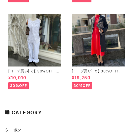
[コーデ買い] で【 30%OFF! 】2
[コーデ買い] で【 30%OFF! 】2
点 古着 Chloe ホワイト レース
点 フランス古着 レッドライン 切
¥10,010
¥19,250
ノースリーブ + ホワイトデニム
り替えワンピース + フランス古
ストレッチ ストレート パンツ
着 TERGAL ブラック コート
30%OFF
30%OFF
🛍 CATEGORY
クーポン