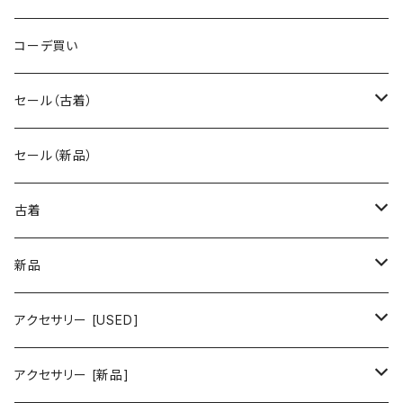
コーデ買い
セール（古着）
古着 秋冬コレクション
セール（新品）
古着 春夏コレクション
古着
ワンピース/ドレス
新品
ワンピース
トップス
ワンピース/ドレス
アクセサリー [USED]
ミニワンピース
シャツ・ブラウス
ワンピース
ボトムス
トップス
ピアス
アクセサリー [新品]