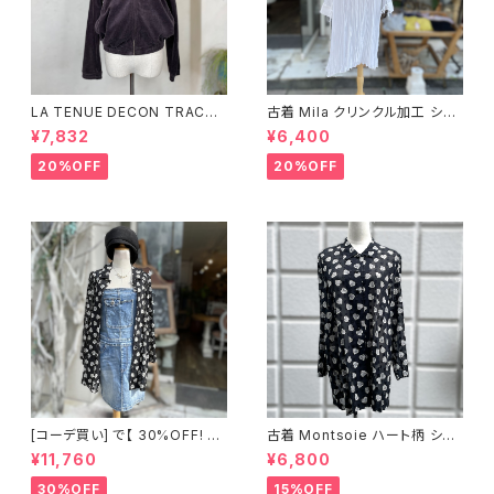
LA TENUE DECON TRACTE
古着 Mila クリンクル加工 シャ
E ブラウンジャケット
ツワンピース
¥7,832
¥6,400
20%OFF
20%OFF
[コーデ買い] で【 30%OFF! 】2
古着 Montsoie ハート柄 シア
点 ショート丈 デニム サロペット
ーシャツ ブラック
¥11,760
¥6,800
スカート + 古着 Montsoie ハ
ート柄 シアーシャツ ブラック
30%OFF
15%OFF