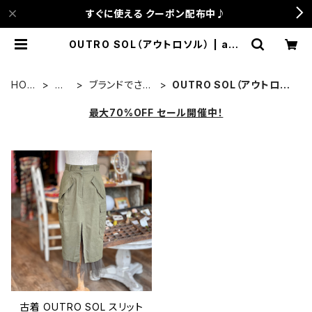
すぐに使える クーポン配布中♪
OUTRO SOL（アウトロソル） | anc
a terrace
HOM
古
ブランドでさが
OUTRO SOL（アウトロソ
E
着
す
ル）
最大70%OFF セール開催中！
古着 OUTRO SOL スリット