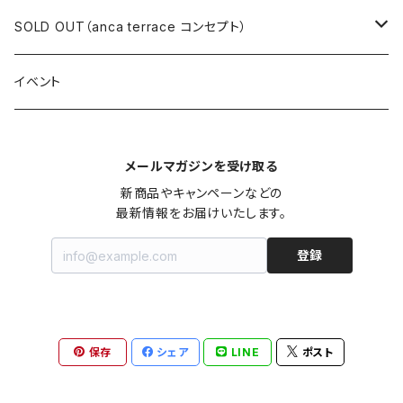
ロングワンピース
ニット
ミニワンピース
スカート
シャツ・ブラウス
アウター
ボトムス
イヤリング
ピアス
SOLD OUT（anca terrace コンセプト）
シャツワンピース
セーター
ロングワンピース
パンツ
オーバーサイズシャツ
ジャケット
スカート
インナー
アウター
イヤーカフ
イヤリング
コーデ買い
イベント
カシュクール
カーディガン
シャツワンピース
ジーンズ（デニム）
ニット
コート
パンツ
キャミソール
ジャケット
ルームウェア
セットアップ
ネックレス
ネックレス
古着
メールマガジンを受け取る
オールインワン（オーバーオール/サロペット/ロンパース）
カットソー
キャミワンピース
ショートパンツ
セーター
ブルゾン
ジーンズ（デニム）
ペチコート
コート
ルームウェア
ブランドでさがす
タグ（原産国、生産国、仕入国など）でさがす
チョーカー
ペンダントトップ
新品
新商品やキャンペーンなどの

最新情報をお届けいたします。
ドレス
Tシャツ
カシュクール
その他のボトムス
カーディガン
ジャンパー
ショートパンツ
ブルゾン
パジャマ
20/20 La meilleure note
イタリア製（made in Italy）
カラーでさがす
ブランドでさがす
ペンダント
帽子
アクセサリー [USED]
登録
ミニドレス
タンクトップ
オールインワン（オーバーオール/サロペット/ロンパース）
ベスト
Gジャン（デニムジャケット、デニムブルゾン）
その他のボトムス
ジャンパー
Acne Studios（アクネストゥディオズ）
フランス製（made in France）
ホワイト（白）
19.70 NINETEEN SEVENTY
柄でさがす
カラーでさがす
マフラー
ベルト
アクセサリー [新品]
ロングドレス
ポロシャツ
ドレス
ドルマンスリーブ
カーディガン
Gジャン（デニムジャケット、デニムブルゾン）
alain manoukian（アランマヌキャン）
スイス製（made in Switzerland）
ブラック（黒色）
Acne Studios（アクネストゥディオズ）
なし（無地など）
ホワイト（白）
保存
シェア
LINE
ポスト
素材でさがす
柄でさがす
スカーフ
ストール・マフラー
チロルワンピース
ベスト
ミニドレス
カットソー
ベスト
ベスト
ALBERT MILL
イギリス製（Made in United Kingdom）
グレー（灰色）
alain manoukian（アランマヌキャン）