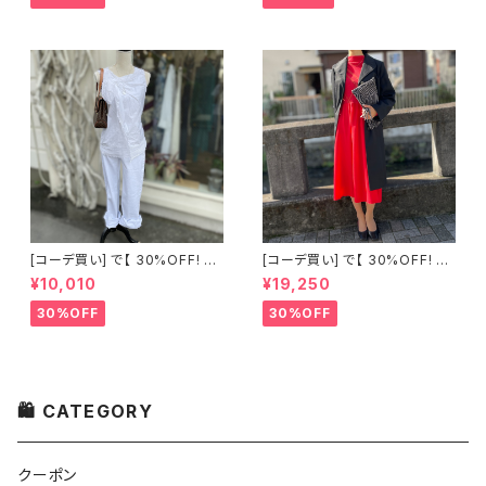
[コーデ買い] で【 30%OFF! 】2
[コーデ買い] で【 30%OFF! 】2
点 古着 Chloe ホワイト レース
点 フランス古着 レッドライン 切
¥10,010
¥19,250
ノースリーブ + ホワイトデニム
り替えワンピース + フランス古
ストレッチ ストレート パンツ
着 TERGAL ブラック コート
30%OFF
30%OFF
🛍 CATEGORY
クーポン