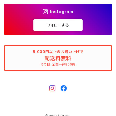
花柄
ブラック（黒色）
不明、その他の素材
花柄
コンディションでさがす
素材でさがす
スヌード
靴
ノースリーブワンピース
ファーベスト
ロングドレス
Tシャツ
ファーベスト
スーツ
Instagram
allureville（アルアバイル）
オランダ製（Made in Netherlands）
ネイビー（紺色）
ALYSI（アリジ）
ドット柄
グレー（灰色）
綿（コットン）
ボーダー柄
☆☆☆☆☆
綿（コットン）
表記サイズでさがす
表記サイズでさがす
ブレスレット
ブランドでさがす
チューブトップワンピース
キャミソール
チューブトップワンピース
タンクトップ
スーツ
フォローする
ウィンドブレーカー
AMANDINE paris（アマンディーヌ パリス）
スペイン製（Made in Spain）
ブラウン（茶色）
AMANDINE paris（アマンディーヌ パリス）
ボーダー柄
ネイビー（紺色）
毛（ウール）
ストライプ柄
☆☆☆☆
オーガニックコットン
F（Free、ワンサイズ）
F（Free、ワンサイズ）
Arte
タグ（原産国、生産国、着用国、仕入国など）でさがす
アンクレット
バッグ
デニムワンピース
チュニック
ノースリーブワンピース
ポロシャツ
リバーシブル
カーディガン
ANNA BASSANI（アンナ・バッサーニ）
ポルトガル製（Made in Portugal）
ダークブラウン
Antonelli Firenze（アントネッリ）
ストライプ柄
ブラウン（茶色）
羊毛
グレンチェック
☆☆☆
麻（リネン、ジュート、ラミーなど）
XXS
XS
BURBERRY BULELABEL（ブルーレーベル）
日本（made in Japan、着用、仕入など）
ショルダーバッグ
リング、指輪
タグ（原産国、生産国、仕入国など）でさがす
大きいサイズのワンピース
8,000円以上のお買い上げで
チロルブラウス
デニムワンピース
キャミソール
その他のアウター
ジレ
Antonelli Firenze（アントネッリ）
トルコ製（Made in Turkey）
配送料無料
レッド（赤色）
Aquascutum（アクアスキュータム）
グレンチェック
レッド（赤色）
コーデュロイ
タータンチェック
☆☆
絹（シルク）
XS
S
CELINE（セリーヌ）
イタリア（made in Italy、着用、仕入など）
ハンドバッグ
k14
イタリア（made in Italy）
その他、全国一律800円
ピンキーリング
カラーでさがす
その他のワンピース/ドレス
ビスチェ
その他のワンピース/ドレス
チュニック
リバーシブル
apart by lowrys（アパートバイローリーズ）
アルバニア製（Made in Albania）
ブルー（青色）
ASPESI（アスペジ）
タータンチェック
ブルー（青色）
麻（リネン、ジュート、ラミーなど）
ギンガムチェック
☆
ウール
SS
M
Chloe（クロエ）
フランス（made in France、着用、仕入など）
クラッチバッグ
ガーネット
フランス（made in France）
ゴールド
ファランジリング（ミディリング、関節リング）
素材でさがす
その他のトップス
ビスチェ
その他のアウター
Aquascutum（アクアスキュータム）
ルーマニア製（made in Romania）
グリーン（緑色）
BALLANTYNE（バランタイン）
ギンガムチェック
グリーン（緑色）
ポリエステル
マドラスチェック
不明、その他のコンディション
ヴァージンウール
S
L
CATERINA LUCCHI
スペイン（made in Spain、着用、仕入など）
ポシェット
シルバー
Amethyst（アメジスト）
腕時計
柄でさがす
ジレ
Apuweiser-riche（アプワイザー・リッシェ）
EU製（Made in European Union）
イエロー（黄色）
BCBGMAXAZRIA（ビーシービージーマックスアズリア）
マドラスチェック
イエロー（黄色）
ポリウレタン（スパンデックス、エラスタン、ライクラなど）
シェパードチェック
羊毛
S/M
XL
EBARRITO
オランダ（made in Holland、着用、仕入など）
レッド
Aquamarine（アクアマリン）
ゼブラ
その他のトップス
ボディピアス
K10
© anca terrace