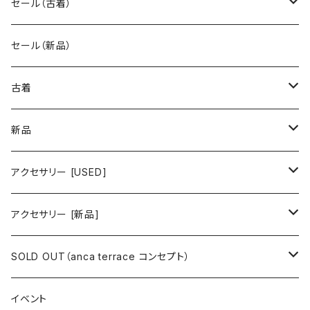
セール（古着）
古着 秋冬コレクション
セール（新品）
古着 春夏コレクション
古着
ワンピース/ドレス
新品
ワンピース
トップス
ワンピース/ドレス
アクセサリー [USED]
ミニワンピース
シャツ・ブラウス
ワンピース
ボトムス
トップス
ピアス
アクセサリー [新品]
ロングワンピース
ニット
ミニワンピース
スカート
シャツ・ブラウス
アウター
ボトムス
イヤリング
ピアス
SOLD OUT（anca terrace コンセプト）
シャツワンピース
セーター
ロングワンピース
パンツ
オーバーサイズシャツ
ジャケット
スカート
インナー
アウター
イヤーカフ
イヤリング
コーデ買い
イベント