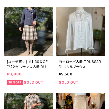
[コーデ買い] で【 30%OF
ヨーロッパ古着 TRUSSAR
F! 】2点 フランス古着 BUR
DI フリルブラウス
BERRY LONDON ダブルボ
¥11,900
¥5,500
タン ニットジャケット + フラ
ンス古着 verena modelle
SOLD OUT
SOLD OUT
30%OFF
ブラウン チェックワンピース