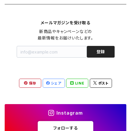
カシュクール
カーディガン
シャツワンピース
ジーンズ（デニム）
ニット
コート
パンツ
キャミソール
ジャケット
ルームウェア
セットアップ
ネックレス
ネックレス
古着
メールマガジンを受け取る
オールインワン（オーバーオール/サロペット/ロンパース）
カットソー
キャミワンピース
ショートパンツ
セーター
ブルゾン
ジーンズ（デニム）
ペチコート
コート
ルームウェア
ブランドでさがす
タグ（原産国、生産国、仕入国など）でさがす
チョーカー
ペンダントトップ
新品
新商品やキャンペーンなどの

最新情報をお届けいたします。
ドレス
Tシャツ
カシュクール
その他のボトムス
カーディガン
ジャンパー
ショートパンツ
ブルゾン
パジャマ
20/20 La meilleure note
イタリア製（made in Italy）
カラーでさがす
ブランドでさがす
ペンダント
帽子
アクセサリー [USED]
登録
ミニドレス
タンクトップ
オールインワン（オーバーオール/サロペット/ロンパース）
ベスト
Gジャン（デニムジャケット、デニムブルゾン）
その他のボトムス
ジャンパー
Acne Studios（アクネストゥディオズ）
フランス製（made in France）
ホワイト（白）
19.70 NINETEEN SEVENTY
柄でさがす
カラーでさがす
マフラー
ベルト
アクセサリー [新品]
ロングドレス
ポロシャツ
ドレス
ドルマンスリーブ
カーディガン
Gジャン（デニムジャケット、デニムブルゾン）
alain manoukian（アランマヌキャン）
スイス製（made in Switzerland）
ブラック（黒色）
Acne Studios（アクネストゥディオズ）
なし（無地など）
ホワイト（白）
保存
シェア
LINE
ポスト
素材でさがす
柄でさがす
スカーフ
ストール・マフラー
チロルワンピース
ベスト
ミニドレス
カットソー
ベスト
ベスト
ALBERT MILL
イギリス製（Made in United Kingdom）
グレー（灰色）
alain manoukian（アランマヌキャン）
花柄
ブラック（黒色）
不明、その他の素材
花柄
コンディションでさがす
素材でさがす
スヌード
靴
ノースリーブワンピース
ファーベスト
ロングドレス
Tシャツ
ファーベスト
スーツ
Instagram
allureville（アルアバイル）
オランダ製（Made in Netherlands）
ネイビー（紺色）
ALYSI（アリジ）
ドット柄
グレー（灰色）
綿（コットン）
ボーダー柄
☆☆☆☆☆
綿（コットン）
表記サイズでさがす
表記サイズでさがす
ブレスレット
ブランドでさがす
チューブトップワンピース
キャミソール
チューブトップワンピース
タンクトップ
スーツ
フォローする
ウィンドブレーカー
AMANDINE paris（アマンディーヌ パリス）
スペイン製（Made in Spain）