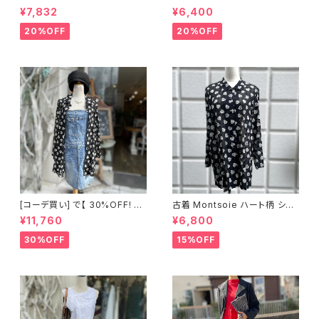
E ブラウンジャケット
ツワンピース
¥7,832
¥6,400
20%OFF
20%OFF
[コーデ買い] で【 30%OFF! 】2
古着 Montsoie ハート柄 シア
点 ショート丈 デニム サロペット
ーシャツ ブラック
¥11,760
¥6,800
スカート + 古着 Montsoie ハ
ート柄 シアーシャツ ブラック
30%OFF
15%OFF