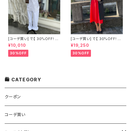
[コーデ買い] で【 30%OFF! 】2
[コーデ買い] で【 30%OFF! 】2
点 古着 Chloe ホワイト レース
点 フランス古着 レッドライン 切
¥10,010
¥19,250
ノースリーブ + ホワイトデニム
り替えワンピース + フランス古
ストレッチ ストレート パンツ
着 TERGAL ブラック コート
30%OFF
30%OFF
🛍 CATEGORY
クーポン
コーデ買い