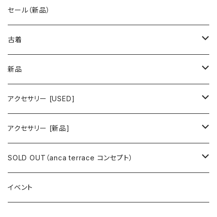
古着 秋冬コレクション
セール（新品）
古着 春夏コレクション
古着
ワンピース/ドレス
新品
ワンピース
トップス
ワンピース/ドレス
アクセサリー [USED]
ミニワンピース
シャツ・ブラウス
ワンピース
ボトムス
トップス
ピアス
アクセサリー [新品]
ロングワンピース
ニット
ミニワンピース
スカート
シャツ・ブラウス
アウター
ボトムス
イヤリング
ピアス
SOLD OUT（anca terrace コンセプト）
シャツワンピース
セーター
ロングワンピース
パンツ
オーバーサイズシャツ
ジャケット
スカート
インナー
アウター
イヤーカフ
イヤリング
コーデ買い
イベント
カシュクール
カーディガン
シャツワンピース
ジーンズ（デニム）
ニット
コート
パンツ
キャミソール
ジャケット
ルームウェア
セットアップ
ネックレス
ネックレス
古着