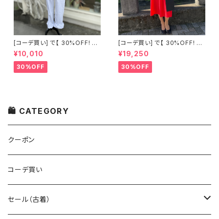
[コーデ買い] で【 30%OFF! 】2
[コーデ買い] で【 30%OFF! 】2
点 古着 Chloe ホワイト レース
点 フランス古着 レッドライン 切
¥10,010
¥19,250
ノースリーブ + ホワイトデニム
り替えワンピース + フランス古
ストレッチ ストレート パンツ
着 TERGAL ブラック コート
30%OFF
30%OFF
🛍 CATEGORY
クーポン
コーデ買い
セール（古着）