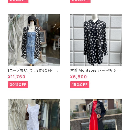
[コーデ買い] で【 30%OFF! 】2
古着 Montsoie ハート柄 シア
点 ショート丈 デニム サロペット
ーシャツ ブラック
¥11,760
¥6,800
スカート + 古着 Montsoie ハ
ート柄 シアーシャツ ブラック
30%OFF
15%OFF