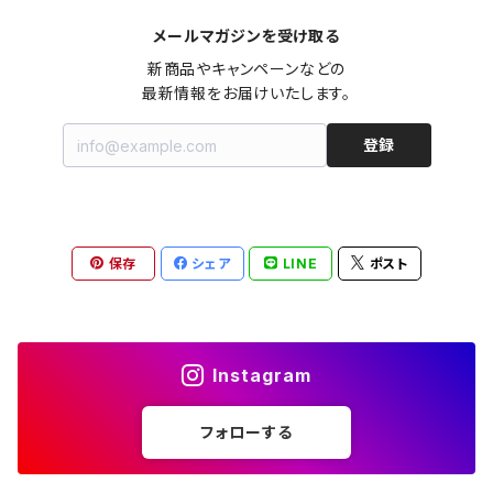
メールマガジンを受け取る
オールインワン（オーバーオール/サロペット/ロンパース）
カットソー
キャミワンピース
ショートパンツ
セーター
ブルゾン
ジーンズ（デニム）
ペチコート
コート
ルームウェア
ブランドでさがす
タグ（原産国、生産国、仕入国など）でさがす
チョーカー
ペンダントトップ
新品
新商品やキャンペーンなどの

最新情報をお届けいたします。
ドレス
Tシャツ
カシュクール
その他のボトムス
カーディガン
ジャンパー
ショートパンツ
ブルゾン
パジャマ
20/20 La meilleure note
イタリア製（made in Italy）
カラーでさがす
ブランドでさがす
ペンダント
帽子
アクセサリー [USED]
登録
ミニドレス
タンクトップ
オールインワン（オーバーオール/サロペット/ロンパース）
ベスト
Gジャン（デニムジャケット、デニムブルゾン）
その他のボトムス
ジャンパー
Acne Studios（アクネストゥディオズ）
フランス製（made in France）
ホワイト（白）
19.70 NINETEEN SEVENTY
柄でさがす
カラーでさがす
マフラー
ベルト
アクセサリー [新品]
ロングドレス
ポロシャツ
ドレス
ドルマンスリーブ
カーディガン
Gジャン（デニムジャケット、デニムブルゾン）
alain manoukian（アランマヌキャン）
スイス製（made in Switzerland）
ブラック（黒色）
Acne Studios（アクネストゥディオズ）
なし（無地など）
ホワイト（白）
保存
シェア
LINE
ポスト
素材でさがす
柄でさがす
スカーフ
ストール・マフラー
チロルワンピース
ベスト
ミニドレス
カットソー
ベスト
ベスト
ALBERT MILL
イギリス製（Made in United Kingdom）
グレー（灰色）
alain manoukian（アランマヌキャン）
花柄
ブラック（黒色）
不明、その他の素材
花柄
コンディションでさがす
素材でさがす
スヌード
靴
ノースリーブワンピース
ファーベスト
ロングドレス
Tシャツ
ファーベスト
スーツ
Instagram
allureville（アルアバイル）
オランダ製（Made in Netherlands）
ネイビー（紺色）
ALYSI（アリジ）
ドット柄
グレー（灰色）
綿（コットン）
ボーダー柄
☆☆☆☆☆
綿（コットン）
表記サイズでさがす
表記サイズでさがす
ブレスレット
ブランドでさがす
チューブトップワンピース
キャミソール
チューブトップワンピース
タンクトップ
スーツ
フォローする
ウィンドブレーカー
AMANDINE paris（アマンディーヌ パリス）
スペイン製（Made in Spain）
ブラウン（茶色）
AMANDINE paris（アマンディーヌ パリス）
ボーダー柄
ネイビー（紺色）
毛（ウール）
ストライプ柄
☆☆☆☆
オーガニックコットン
F（Free、ワンサイズ）
F（Free、ワンサイズ）
Arte
タグ（原産国、生産国、着用国、仕入国など）でさがす
アンクレット
バッグ
デニムワンピース
チュニック
ノースリーブワンピース
ポロシャツ
リバーシブル