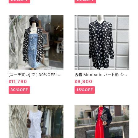
[コーデ買い] で【 30%OFF! 】2
古着 Montsoie ハート柄 シア
点 ショート丈 デニム サロペット
ーシャツ ブラック
¥11,760
¥6,800
スカート + 古着 Montsoie ハ
ート柄 シアーシャツ ブラック
30%OFF
15%OFF