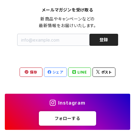
メールマガジンを受け取る
オールインワン（オーバーオール/サロペット/ロンパース）
カットソー
キャミワンピース
ショートパンツ
セーター
ブルゾン
ジーンズ（デニム）
ペチコート
コート
ルームウェア
ブランドでさがす
タグ（原産国、生産国、仕入国など）でさがす
チョーカー
ペンダントトップ
新品
新商品やキャンペーンなどの

最新情報をお届けいたします。
ドレス
Tシャツ
カシュクール
その他のボトムス
カーディガン
ジャンパー
ショートパンツ
ブルゾン
パジャマ
20/20 La meilleure note
イタリア製（made in Italy）
カラーでさがす
ブランドでさがす
ペンダント
帽子
アクセサリー [USED]
登録
ミニドレス
タンクトップ
オールインワン（オーバーオール/サロペット/ロンパース）
ベスト
Gジャン（デニムジャケット、デニムブルゾン）
その他のボトムス
ジャンパー
Acne Studios（アクネストゥディオズ）
フランス製（made in France）
ホワイト（白）
19.70 NINETEEN SEVENTY
柄でさがす
カラーでさがす
マフラー
ベルト
アクセサリー [新品]
ロングドレス
ポロシャツ
ドレス
ドルマンスリーブ
カーディガン
Gジャン（デニムジャケット、デニムブルゾン）
alain manoukian（アランマヌキャン）
スイス製（made in Switzerland）
ブラック（黒色）
Acne Studios（アクネストゥディオズ）
なし（無地など）
ホワイト（白）
保存
シェア
LINE
ポスト
素材でさがす
柄でさがす
スカーフ
ストール・マフラー
チロルワンピース
ベスト
ミニドレス
カットソー
ベスト
ベスト
ALBERT MILL
イギリス製（Made in United Kingdom）
グレー（灰色）
alain manoukian（アランマヌキャン）
花柄
ブラック（黒色）
不明、その他の素材
花柄
コンディションでさがす
素材でさがす
スヌード
靴
ノースリーブワンピース
ファーベスト
ロングドレス
Tシャツ
ファーベスト
スーツ
Instagram
allureville（アルアバイル）
オランダ製（Made in Netherlands）
ネイビー（紺色）
ALYSI（アリジ）
ドット柄
グレー（灰色）
綿（コットン）
ボーダー柄
☆☆☆☆☆
綿（コットン）
表記サイズでさがす
表記サイズでさがす
ブレスレット
ブランドでさがす
チューブトップワンピース
キャミソール
チューブトップワンピース
タンクトップ
スーツ
フォローする
ウィンドブレーカー
AMANDINE paris（アマンディーヌ パリス）
スペイン製（Made in Spain）
ブラウン（茶色）
AMANDINE paris（アマンディーヌ パリス）
ボーダー柄
ネイビー（紺色）
毛（ウール）
ストライプ柄
☆☆☆☆
オーガニックコットン
F（Free、ワンサイズ）
F（Free、ワンサイズ）
Arte
タグ（原産国、生産国、着用国、仕入国など）でさがす
アンクレット
バッグ
デニムワンピース
チュニック
ノースリーブワンピース
ポロシャツ
リバーシブル