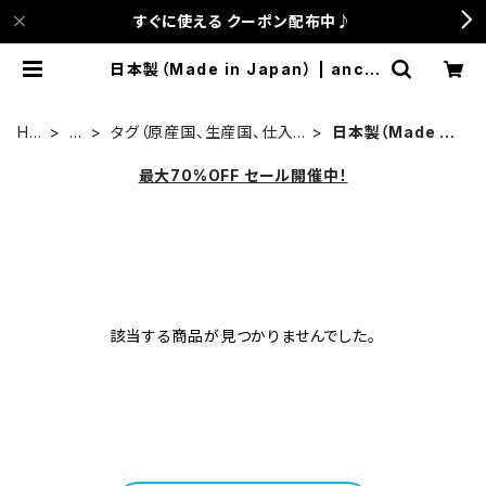
すぐに使える クーポン配布中♪
日本製（Made in Japan） | anca
terrace
HO
新
タグ（原産国、生産国、仕入
日本製（Made in
ME
品
国など）でさがす
Japan）
最大70%OFF セール開催中！
該当する商品が見つかりませんでした。