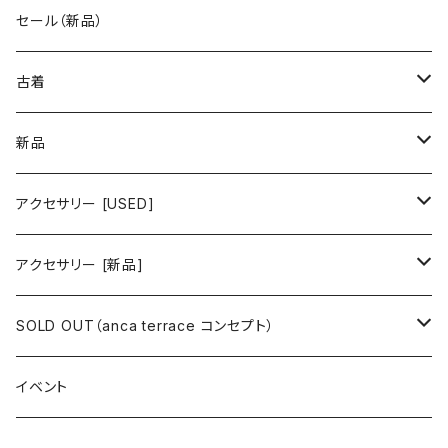
古着 秋冬コレクション
セール（新品）
古着 春夏コレクション
古着
ワンピース/ドレス
新品
ワンピース
トップス
ワンピース/ドレス
アクセサリー [USED]
ミニワンピース
シャツ・ブラウス
ワンピース
ボトムス
トップス
ピアス
アクセサリー [新品]
ロングワンピース
ニット
ミニワンピース
スカート
シャツ・ブラウス
アウター
ボトムス
イヤリング
ピアス
SOLD OUT（anca terrace コンセプト）
シャツワンピース
セーター
ロングワンピース
パンツ
オーバーサイズシャツ
ジャケット
スカート
インナー
アウター
イヤーカフ
イヤリング
コーデ買い
イベント
カシュクール
カーディガン
シャツワンピース
ジーンズ（デニム）
ニット
コート
パンツ
キャミソール
ジャケット
ルームウェア
セットアップ
ネックレス
ネックレス
古着