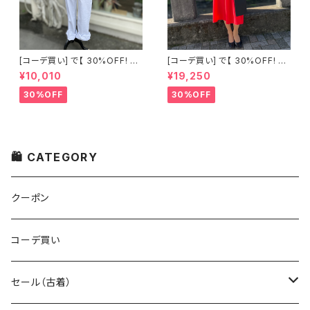
[コーデ買い] で【 30%OFF! 】2
[コーデ買い] で【 30%OFF! 】2
点 古着 Chloe ホワイト レース
点 フランス古着 レッドライン 切
¥10,010
¥19,250
ノースリーブ + ホワイトデニム
り替えワンピース + フランス古
ストレッチ ストレート パンツ
着 TERGAL ブラック コート
30%OFF
30%OFF
🛍 CATEGORY
クーポン
コーデ買い
セール（古着）