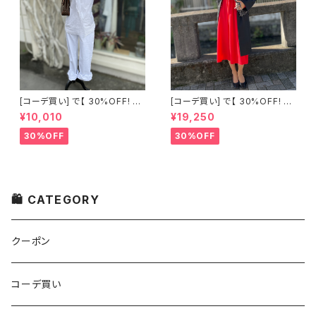
[コーデ買い] で【 30%OFF! 】2
[コーデ買い] で【 30%OFF! 】2
点 古着 Chloe ホワイト レース
点 フランス古着 レッドライン 切
¥10,010
¥19,250
ノースリーブ + ホワイトデニム
り替えワンピース + フランス古
ストレッチ ストレート パンツ
着 TERGAL ブラック コート
30%OFF
30%OFF
🛍 CATEGORY
クーポン
コーデ買い