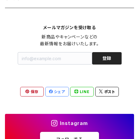
カシュクール
カーディガン
シャツワンピース
ジーンズ（デニム）
ニット
コート
パンツ
キャミソール
ジャケット
ルームウェア
セットアップ
ネックレス
ネックレス
古着
メールマガジンを受け取る
オールインワン（オーバーオール/サロペット/ロンパース）
カットソー
キャミワンピース
ショートパンツ
セーター
ブルゾン
ジーンズ（デニム）
ペチコート
コート
ルームウェア
ブランドでさがす
タグ（原産国、生産国、仕入国など）でさがす
チョーカー
ペンダントトップ
新品
新商品やキャンペーンなどの

最新情報をお届けいたします。
ドレス
Tシャツ
カシュクール
その他のボトムス
カーディガン
ジャンパー
ショートパンツ
ブルゾン
パジャマ
20/20 La meilleure note
イタリア製（made in Italy）
カラーでさがす
ブランドでさがす
ペンダント
帽子
アクセサリー [USED]
登録
ミニドレス
タンクトップ
オールインワン（オーバーオール/サロペット/ロンパース）
ベスト
Gジャン（デニムジャケット、デニムブルゾン）
その他のボトムス
ジャンパー
Acne Studios（アクネストゥディオズ）
フランス製（made in France）
ホワイト（白）
19.70 NINETEEN SEVENTY
柄でさがす
カラーでさがす
マフラー
ベルト
アクセサリー [新品]
ロングドレス
ポロシャツ
ドレス
ドルマンスリーブ
カーディガン
Gジャン（デニムジャケット、デニムブルゾン）
alain manoukian（アランマヌキャン）
スイス製（made in Switzerland）
ブラック（黒色）
Acne Studios（アクネストゥディオズ）
なし（無地など）
ホワイト（白）
保存
シェア
LINE
ポスト
素材でさがす
柄でさがす
スカーフ
ストール・マフラー
チロルワンピース
ベスト
ミニドレス
カットソー
ベスト
ベスト
ALBERT MILL
イギリス製（Made in United Kingdom）
グレー（灰色）
alain manoukian（アランマヌキャン）
花柄
ブラック（黒色）
不明、その他の素材
花柄
コンディションでさがす
素材でさがす
スヌード
靴
ノースリーブワンピース
ファーベスト
ロングドレス
Tシャツ
ファーベスト
スーツ
Instagram
allureville（アルアバイル）
オランダ製（Made in Netherlands）
ネイビー（紺色）
ALYSI（アリジ）
ドット柄
グレー（灰色）
綿（コットン）
ボーダー柄
☆☆☆☆☆
綿（コットン）
表記サイズでさがす
表記サイズでさがす
ブレスレット
ブランドでさがす
チューブトップワンピース
キャミソール
チューブトップワンピース
タンクトップ
スーツ