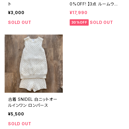
ト
0%OFF! 】3点 ルームウェ
ア le vent soufflé 紫色
¥3,000
¥17,990
ロング カーディガン + SNI
DEL 白ニット オールインワ
SOLD OUT
SOLD OUT
30%OFF
ン ロンパース + Ted Lapi
dus 紫スカーフ
古着 SNIDEL 白ニットオー
ルインワン ロンパース
¥5,500
SOLD OUT