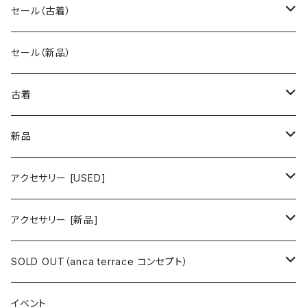
セール（古着）
古着 秋冬コレクション
セール（新品）
古着 春夏コレクション
古着
ワンピース/ドレス
新品
ワンピース
トップス
ワンピース/ドレス
アクセサリー [USED]
ミニワンピース
シャツ・ブラウス
ワンピース
ボトムス
トップス
ピアス
アクセサリー [新品]
ロングワンピース
ニット
ミニワンピース
スカート
シャツ・ブラウス
アウター
ボトムス
イヤリング
ピアス
SOLD OUT（anca terrace コンセプト）
シャツワンピース
セーター
ロングワンピース
パンツ
オーバーサイズシャツ
ジャケット
スカート
インナー
アウター
イヤーカフ
イヤリング
コーデ買い
イベント