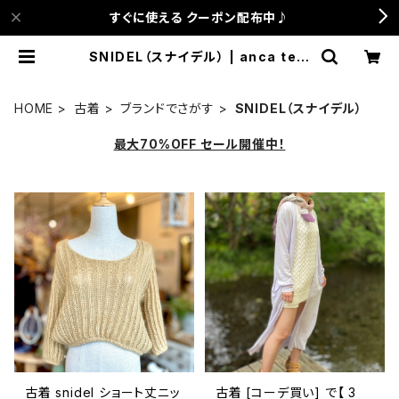
すぐに使える クーポン配布中♪
SNIDEL（スナイデル） | anca terr
ace
HOME
古着
ブランドでさがす
SNIDEL（スナイデル）
最大70%OFF セール開催中！
古着 snidel ショート丈ニッ
古着 [コーデ買い] で【 3