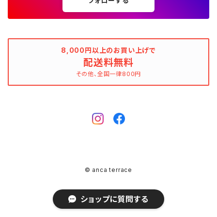
フォローする
ウィンドブレーカー
AMANDINE paris（アマンディーヌ パリス）
スペイン製（Made in Spain）
ブラウン（茶色）
AMANDINE paris（アマンディーヌ パリス）
ボーダー柄
ネイビー（紺色）
毛（ウール）
ストライプ柄
☆☆☆☆
オーガニックコットン
F（Free、ワンサイズ）
F（Free、ワンサイズ）
Arte
タグ（原産国、生産国、着用国、仕入国など）でさがす
アンクレット
バッグ
デニムワンピース
チュニック
ノースリーブワンピース
ポロシャツ
リバーシブル
カーディガン
ANNA BASSANI（アンナ・バッサーニ）
ポルトガル製（Made in Portugal）
ダークブラウン
Antonelli Firenze（アントネッリ）
ストライプ柄
ブラウン（茶色）
羊毛
グレンチェック
☆☆☆
麻（リネン、ジュート、ラミーなど）
XXS
XS
BURBERRY BULELABEL（ブルーレーベル）
日本（made in Japan、着用、仕入など）
ショルダーバッグ
リング、指輪
タグ（原産国、生産国、仕入国など）でさがす
大きいサイズのワンピース
8,000円以上のお買い上げで
チロルブラウス
デニムワンピース
キャミソール
その他のアウター
ジレ
Antonelli Firenze（アントネッリ）
トルコ製（Made in Turkey）
配送料無料
レッド（赤色）
Aquascutum（アクアスキュータム）
グレンチェック
レッド（赤色）
コーデュロイ
タータンチェック
☆☆
絹（シルク）
XS
S
CELINE（セリーヌ）
イタリア（made in Italy、着用、仕入など）
ハンドバッグ
k14
イタリア（made in Italy）
その他、全国一律800円
ピンキーリング
カラーでさがす
その他のワンピース/ドレス
ビスチェ
その他のワンピース/ドレス
チュニック
リバーシブル
apart by lowrys（アパートバイローリーズ）
アルバニア製（Made in Albania）
ブルー（青色）
ASPESI（アスペジ）
タータンチェック
ブルー（青色）
麻（リネン、ジュート、ラミーなど）
ギンガムチェック
☆
ウール
SS
M
Chloe（クロエ）
フランス（made in France、着用、仕入など）
クラッチバッグ
ガーネット
フランス（made in France）
ゴールド
ファランジリング（ミディリング、関節リング）
素材でさがす
その他のトップス
ビスチェ
その他のアウター
Aquascutum（アクアスキュータム）
ルーマニア製（made in Romania）
グリーン（緑色）
BALLANTYNE（バランタイン）
ギンガムチェック
グリーン（緑色）
ポリエステル
マドラスチェック
不明、その他のコンディション
ヴァージンウール
S
L
CATERINA LUCCHI
スペイン（made in Spain、着用、仕入など）
ポシェット
シルバー
Amethyst（アメジスト）
腕時計
柄でさがす
ジレ
Apuweiser-riche（アプワイザー・リッシェ）
EU製（Made in European Union）
イエロー（黄色）
BCBGMAXAZRIA（ビーシービージーマックスアズリア）
マドラスチェック
イエロー（黄色）
ポリウレタン（スパンデックス、エラスタン、ライクラなど）
シェパードチェック
羊毛
S/M
XL
EBARRITO
オランダ（made in Holland、着用、仕入など）
レッド
Aquamarine（アクアマリン）
ゼブラ
その他のトップス
ボディピアス
K10
© anca terrace
ARMAND VENTILO（アルマンドヴァンテロ）
アメリカ製（Made in USA）
ピンク（桃色）
BEATRICE（ベアトリス）
ハウンドトゥース（千鳥格子）
イエローグリーン（黄緑色）
ポリアミド（ナイロンなど）
アーガイルチェック（ダイヤ模様）
カシミア
M
おおよそXS
GRACE CONTINENTAL（グレースコンチネンタル）
ドイツ（made in Germany、着用、仕入など）
ブルー
Botswana Agate（ボツワナアゲート）
クロコ
ブローチ、コサージュ
ショップに質問する
Ariel（アリエル）
日本製（Made in Japan）
ベビーピンク
BEATRICE.b（ベアトリーチェ・ビー）
アーガイルチェック（ダイヤ模様）
ピンク（桃色）
ダウン
ハウンドトゥース（千鳥格子）
モヘア（アンゴラ山羊）
M/L
おおよそXS～S
LANCEL（ランセル）
イギリス（made in U.K.、着用、仕入など）
イエロー
Labradorite（ラブラドライト）