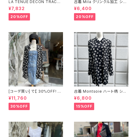
LA TENUE DECON TRACTE
古着 Mila クリンクル加工 シャ
E ブラウンジャケット
ツワンピース
¥7,832
¥6,400
20%OFF
20%OFF
[コーデ買い] で【 30%OFF! 】2
古着 Montsoie ハート柄 シア
点 ショート丈 デニム サロペット
ーシャツ ブラック
¥11,760
¥6,800
スカート + 古着 Montsoie ハ
ート柄 シアーシャツ ブラック
30%OFF
15%OFF