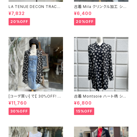
LA TENUE DECON TRACTE
古着 Mila クリンクル加工 シャ
E ブラウンジャケット
ツワンピース
¥7,832
¥6,400
20%OFF
20%OFF
[コーデ買い] で【 30%OFF! 】2
古着 Montsoie ハート柄 シア
点 ショート丈 デニム サロペット
ーシャツ ブラック
¥11,760
¥6,800
スカート + 古着 Montsoie ハ
ート柄 シアーシャツ ブラック
30%OFF
15%OFF