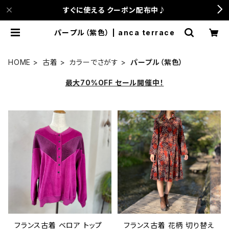
すぐに使える クーポン配布中♪
パープル（紫色） | anca terrace
HOME
古着
カラーでさがす
パープル（紫色）
最大70%OFF セール開催中！
フランス古着 ベロア トップ
フランス古着 花柄 切り替え