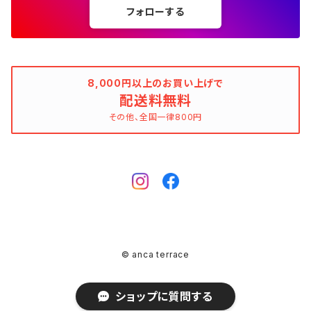
チューブトップワンピース
キャミソール
チューブトップワンピース
タンクトップ
スーツ
フォローする
ウィンドブレーカー
AMANDINE paris（アマンディーヌ パリス）
スペイン製（Made in Spain）
ブラウン（茶色）
AMANDINE paris（アマンディーヌ パリス）
ボーダー柄
ネイビー（紺色）
毛（ウール）
ストライプ柄
☆☆☆☆
オーガニックコットン
F（Free、ワンサイズ）
F（Free、ワンサイズ）
Arte
タグ（原産国、生産国、着用国、仕入国など）でさがす
アンクレット
バッグ
デニムワンピース
チュニック
ノースリーブワンピース
ポロシャツ
リバーシブル
カーディガン
ANNA BASSANI（アンナ・バッサーニ）
ポルトガル製（Made in Portugal）
ダークブラウン
Antonelli Firenze（アントネッリ）
ストライプ柄
ブラウン（茶色）
羊毛
グレンチェック
☆☆☆
麻（リネン、ジュート、ラミーなど）
XXS
XS
BURBERRY BULELABEL（ブルーレーベル）
日本（made in Japan、着用、仕入など）
ショルダーバッグ
リング、指輪
タグ（原産国、生産国、仕入国など）でさがす
大きいサイズのワンピース
8,000円以上のお買い上げで
チロルブラウス
デニムワンピース
キャミソール
その他のアウター
ジレ
Antonelli Firenze（アントネッリ）
トルコ製（Made in Turkey）
配送料無料
レッド（赤色）
Aquascutum（アクアスキュータム）
グレンチェック
レッド（赤色）
コーデュロイ
タータンチェック
☆☆
絹（シルク）
XS
S
CELINE（セリーヌ）
イタリア（made in Italy、着用、仕入など）
ハンドバッグ
k14
イタリア（made in Italy）
その他、全国一律800円
ピンキーリング
カラーでさがす
その他のワンピース/ドレス
ビスチェ
その他のワンピース/ドレス
チュニック
リバーシブル
apart by lowrys（アパートバイローリーズ）
アルバニア製（Made in Albania）
ブルー（青色）
ASPESI（アスペジ）
タータンチェック
ブルー（青色）
麻（リネン、ジュート、ラミーなど）
ギンガムチェック
☆
ウール
SS
M
Chloe（クロエ）
フランス（made in France、着用、仕入など）
クラッチバッグ
ガーネット
フランス（made in France）
ゴールド
ファランジリング（ミディリング、関節リング）
素材でさがす
その他のトップス
ビスチェ
その他のアウター
Aquascutum（アクアスキュータム）
ルーマニア製（made in Romania）
グリーン（緑色）
BALLANTYNE（バランタイン）
ギンガムチェック
グリーン（緑色）
ポリエステル
マドラスチェック
不明、その他のコンディション
ヴァージンウール
S
L
CATERINA LUCCHI
スペイン（made in Spain、着用、仕入など）
ポシェット
シルバー
Amethyst（アメジスト）
腕時計
柄でさがす
ジレ
Apuweiser-riche（アプワイザー・リッシェ）
EU製（Made in European Union）
イエロー（黄色）
BCBGMAXAZRIA（ビーシービージーマックスアズリア）
マドラスチェック
イエロー（黄色）
ポリウレタン（スパンデックス、エラスタン、ライクラなど）
シェパードチェック
羊毛
S/M
XL
EBARRITO
オランダ（made in Holland、着用、仕入など）
レッド
Aquamarine（アクアマリン）
ゼブラ
その他のトップス
ボディピアス
K10
© anca terrace
ARMAND VENTILO（アルマンドヴァンテロ）
アメリカ製（Made in USA）
ピンク（桃色）
BEATRICE（ベアトリス）
ハウンドトゥース（千鳥格子）
イエローグリーン（黄緑色）
ポリアミド（ナイロンなど）
アーガイルチェック（ダイヤ模様）
カシミア
M
おおよそXS
GRACE CONTINENTAL（グレースコンチネンタル）
ドイツ（made in Germany、着用、仕入など）
ブルー
Botswana Agate（ボツワナアゲート）
クロコ
ブローチ、コサージュ
ショップに質問する
Ariel（アリエル）
日本製（Made in Japan）
ベビーピンク
BEATRICE.b（ベアトリーチェ・ビー）
アーガイルチェック（ダイヤ模様）
ピンク（桃色）
ダウン
ハウンドトゥース（千鳥格子）
モヘア（アンゴラ山羊）
M/L
おおよそXS～S
LANCEL（ランセル）