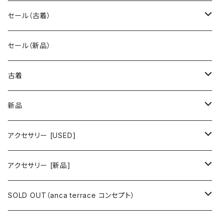
セール（古着）
古着 秋冬コレクション
セール（新品）
古着 春夏コレクション
古着
ワンピース/ドレス
新品
ワンピース
トップス
ワンピース/ドレス
アクセサリー [USED]
ミニワンピース
シャツ・ブラウス
ワンピース
ボトムス
トップス
ピアス
アクセサリー [新品]
ロングワンピース
ニット
ミニワンピース
スカート
シャツ・ブラウス
アウター
ボトムス
イヤリング
ピアス
SOLD OUT（anca terrace コンセプト）
シャツワンピース
セーター
ロングワンピース