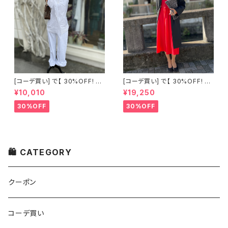
[コーデ買い] で【 30%OFF! 】2
[コーデ買い] で【 30%OFF! 】2
点 古着 Chloe ホワイト レース
点 フランス古着 レッドライン 切
¥10,010
¥19,250
ノースリーブ + ホワイトデニム
り替えワンピース + フランス古
ストレッチ ストレート パンツ
着 TERGAL ブラック コート
30%OFF
30%OFF
🛍 CATEGORY
クーポン
コーデ買い