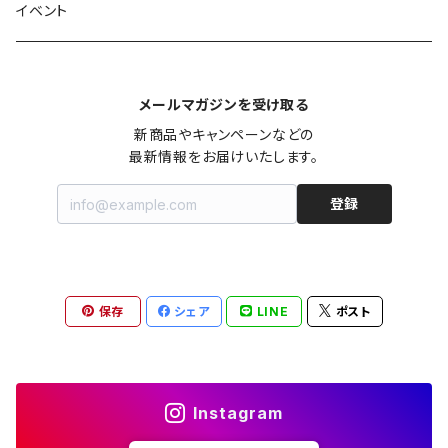
パンツ
オーバーサイズシャツ
ジャケット
スカート
インナー
アウター
イヤーカフ
イヤリング
コーデ買い
イベント
カシュクール
カーディガン
シャツワンピース
ジーンズ（デニム）
ニット
コート
パンツ
キャミソール
ジャケット
ルームウェア
セットアップ
ネックレス
ネックレス
古着
メールマガジンを受け取る
オールインワン（オーバーオール/サロペット/ロンパース）
カットソー
キャミワンピース
ショートパンツ
セーター
ブルゾン
ジーンズ（デニム）
ペチコート
コート
ルームウェア
ブランドでさがす
タグ（原産国、生産国、仕入国など）でさがす
チョーカー
ペンダントトップ
新品
新商品やキャンペーンなどの

最新情報をお届けいたします。
ドレス
Tシャツ
カシュクール
その他のボトムス
カーディガン
ジャンパー
ショートパンツ
ブルゾン
パジャマ
20/20 La meilleure note
イタリア製（made in Italy）
カラーでさがす
ブランドでさがす
ペンダント
帽子
アクセサリー [USED]
登録
ミニドレス
タンクトップ
オールインワン（オーバーオール/サロペット/ロンパース）
ベスト
Gジャン（デニムジャケット、デニムブルゾン）
その他のボトムス
ジャンパー
Acne Studios（アクネストゥディオズ）
フランス製（made in France）
ホワイト（白）
19.70 NINETEEN SEVENTY
柄でさがす
カラーでさがす
マフラー
ベルト
アクセサリー [新品]
ロングドレス
ポロシャツ
ドレス
ドルマンスリーブ
カーディガン
Gジャン（デニムジャケット、デニムブルゾン）
alain manoukian（アランマヌキャン）
スイス製（made in Switzerland）
ブラック（黒色）
Acne Studios（アクネストゥディオズ）
なし（無地など）
ホワイト（白）
保存
シェア
LINE
ポスト
素材でさがす
柄でさがす
スカーフ
ストール・マフラー
チロルワンピース
ベスト
ミニドレス
カットソー
ベスト
ベスト
ALBERT MILL
イギリス製（Made in United Kingdom）
グレー（灰色）
alain manoukian（アランマヌキャン）
花柄
ブラック（黒色）
不明、その他の素材
花柄
コンディションでさがす
素材でさがす
スヌード
靴
ノースリーブワンピース
ファーベスト
ロングドレス
Tシャツ
ファーベスト
スーツ
Instagram
allureville（アルアバイル）
オランダ製（Made in Netherlands）
ネイビー（紺色）
ALYSI（アリジ）
ドット柄
グレー（灰色）
綿（コットン）
ボーダー柄
☆☆☆☆☆
綿（コットン）
表記サイズでさがす
表記サイズでさがす
ブレスレット
ブランドでさがす