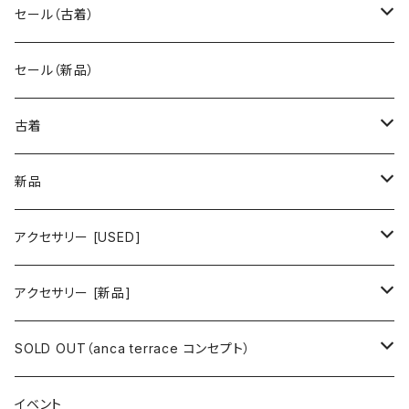
セール（古着）
古着 秋冬コレクション
セール（新品）
古着 春夏コレクション
古着
ワンピース/ドレス
新品
ワンピース
トップス
ワンピース/ドレス
アクセサリー [USED]
ミニワンピース
シャツ・ブラウス
ワンピース
ボトムス
トップス
ピアス
アクセサリー [新品]
ロングワンピース
ニット
ミニワンピース
スカート
シャツ・ブラウス
アウター
ボトムス
イヤリング
ピアス
SOLD OUT（anca terrace コンセプト）
シャツワンピース
セーター
ロングワンピース
パンツ
オーバーサイズシャツ
ジャケット
スカート
インナー
アウター
イヤーカフ
イヤリング
コーデ買い
イベント