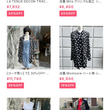
LA TENUE DECON TRACTE
古着 Mila クリンクル加工 シャ
E ブラウンジャケット
ツワンピース
¥7,832
¥6,400
20%OFF
20%OFF
[コーデ買い] で【 30%OFF! 】2
古着 Montsoie ハート柄 シア
点 ショート丈 デニム サロペット
ーシャツ ブラック
¥11,760
¥6,800
スカート + 古着 Montsoie ハ
ート柄 シアーシャツ ブラック
30%OFF
15%OFF