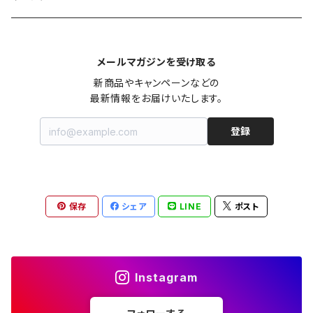
カシュクール
カーディガン
シャツワンピース
ジーンズ（デニム）
ニット
コート
パンツ
キャミソール
ジャケット
ルームウェア
セットアップ
ネックレス
ネックレス
古着
メールマガジンを受け取る
オールインワン（オーバーオール/サロペット/ロンパース）
カットソー
キャミワンピース
ショートパンツ
セーター
ブルゾン
ジーンズ（デニム）
ペチコート
コート
ルームウェア
ブランドでさがす
タグ（原産国、生産国、仕入国など）でさがす
チョーカー
ペンダントトップ
新品
新商品やキャンペーンなどの

最新情報をお届けいたします。
ドレス
Tシャツ
カシュクール
その他のボトムス
カーディガン
ジャンパー
ショートパンツ
ブルゾン
パジャマ
20/20 La meilleure note
イタリア製（made in Italy）
カラーでさがす
ブランドでさがす
ペンダント
帽子
アクセサリー [USED]
登録
ミニドレス
タンクトップ
オールインワン（オーバーオール/サロペット/ロンパース）
ベスト
Gジャン（デニムジャケット、デニムブルゾン）
その他のボトムス
ジャンパー
Acne Studios（アクネストゥディオズ）
フランス製（made in France）
ホワイト（白）
19.70 NINETEEN SEVENTY
柄でさがす
カラーでさがす
マフラー
ベルト
アクセサリー [新品]
ロングドレス
ポロシャツ
ドレス
ドルマンスリーブ
カーディガン
Gジャン（デニムジャケット、デニムブルゾン）
alain manoukian（アランマヌキャン）
スイス製（made in Switzerland）
ブラック（黒色）
Acne Studios（アクネストゥディオズ）
なし（無地など）
ホワイト（白）
保存
シェア
LINE
ポスト
素材でさがす
柄でさがす
スカーフ
ストール・マフラー
チロルワンピース
ベスト
ミニドレス
カットソー
ベスト
ベスト
ALBERT MILL
イギリス製（Made in United Kingdom）
グレー（灰色）
alain manoukian（アランマヌキャン）
花柄
ブラック（黒色）
不明、その他の素材
花柄
コンディションでさがす
素材でさがす
スヌード
靴
ノースリーブワンピース
ファーベスト
ロングドレス
Tシャツ
ファーベスト
スーツ
Instagram
allureville（アルアバイル）
オランダ製（Made in Netherlands）
ネイビー（紺色）
ALYSI（アリジ）
ドット柄
グレー（灰色）
綿（コットン）
ボーダー柄
☆☆☆☆☆
綿（コットン）
表記サイズでさがす
表記サイズでさがす
ブレスレット
ブランドでさがす
チューブトップワンピース
キャミソール
チューブトップワンピース
タンクトップ
スーツ