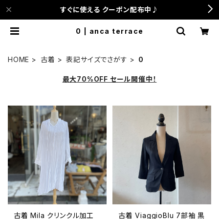
すぐに使える クーポン配布中♪
0 | anca terrace
HOME
古着
表記サイズでさがす
0
最大70%OFF セール開催中！
古着 Mila クリンクル加工
古着 ViaggioBlu 7部袖 黒