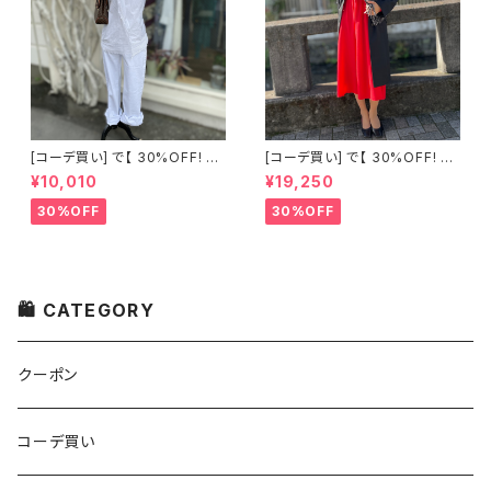
[コーデ買い] で【 30%OFF! 】2
[コーデ買い] で【 30%OFF! 】2
点 古着 Chloe ホワイト レース
点 フランス古着 レッドライン 切
¥10,010
¥19,250
ノースリーブ + ホワイトデニム
り替えワンピース + フランス古
ストレッチ ストレート パンツ
着 TERGAL ブラック コート
30%OFF
30%OFF
🛍 CATEGORY
クーポン
コーデ買い