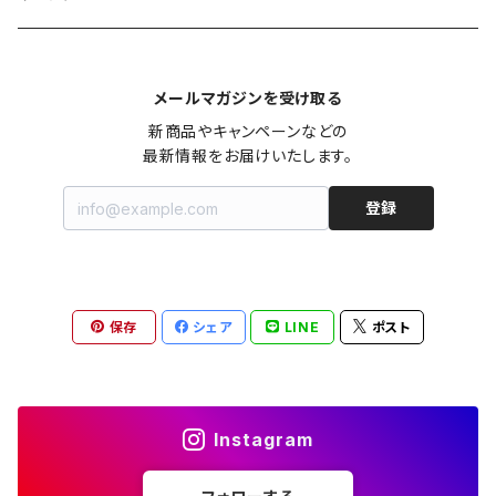
カシュクール
カーディガン
シャツワンピース
ジーンズ（デニム）
ニット
コート
パンツ
キャミソール
ジャケット
ルームウェア
セットアップ
ネックレス
ネックレス
古着
メールマガジンを受け取る
オールインワン（オーバーオール/サロペット/ロンパース）
カットソー
キャミワンピース
ショートパンツ
セーター
ブルゾン
ジーンズ（デニム）
ペチコート
コート
ルームウェア
ブランドでさがす
タグ（原産国、生産国、仕入国など）でさがす
チョーカー
ペンダントトップ
新品
新商品やキャンペーンなどの

最新情報をお届けいたします。
ドレス
Tシャツ
カシュクール
その他のボトムス
カーディガン
ジャンパー
ショートパンツ
ブルゾン
パジャマ
20/20 La meilleure note
イタリア製（made in Italy）
カラーでさがす
ブランドでさがす
ペンダント
帽子
アクセサリー [USED]
登録
ミニドレス
タンクトップ
オールインワン（オーバーオール/サロペット/ロンパース）
ベスト
Gジャン（デニムジャケット、デニムブルゾン）
その他のボトムス
ジャンパー
Acne Studios（アクネストゥディオズ）
フランス製（made in France）
ホワイト（白）
19.70 NINETEEN SEVENTY
柄でさがす
カラーでさがす
マフラー
ベルト
アクセサリー [新品]
ロングドレス
ポロシャツ
ドレス
ドルマンスリーブ
カーディガン
Gジャン（デニムジャケット、デニムブルゾン）
alain manoukian（アランマヌキャン）
スイス製（made in Switzerland）
ブラック（黒色）
Acne Studios（アクネストゥディオズ）
なし（無地など）
ホワイト（白）
保存
シェア
LINE
ポスト
素材でさがす
柄でさがす
スカーフ
ストール・マフラー
チロルワンピース
ベスト
ミニドレス
カットソー
ベスト
ベスト
ALBERT MILL
イギリス製（Made in United Kingdom）
グレー（灰色）
alain manoukian（アランマヌキャン）
花柄
ブラック（黒色）
不明、その他の素材
花柄
コンディションでさがす
素材でさがす
スヌード
靴
ノースリーブワンピース
ファーベスト
ロングドレス
Tシャツ
ファーベスト
スーツ
Instagram
allureville（アルアバイル）
オランダ製（Made in Netherlands）
ネイビー（紺色）
ALYSI（アリジ）
ドット柄
グレー（灰色）
綿（コットン）
ボーダー柄
☆☆☆☆☆
綿（コットン）
表記サイズでさがす
表記サイズでさがす
ブレスレット
ブランドでさがす
チューブトップワンピース
キャミソール
チューブトップワンピース
タンクトップ
スーツ