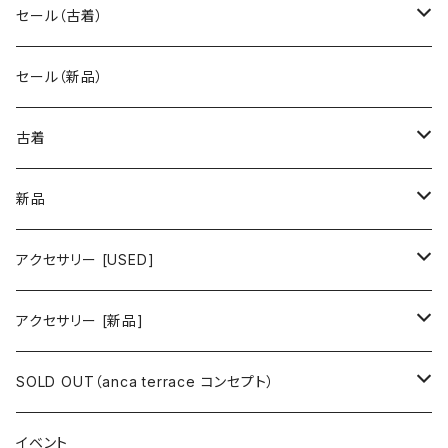
セール（古着）
古着 秋冬コレクション
セール（新品）
古着 春夏コレクション
古着
ワンピース/ドレス
新品
ワンピース
トップス
ワンピース/ドレス
アクセサリー [USED]
ミニワンピース
シャツ・ブラウス
ワンピース
ボトムス
トップス
ピアス
アクセサリー [新品]
ロングワンピース
ニット
ミニワンピース
スカート
シャツ・ブラウス
アウター
ボトムス
イヤリング
ピアス
SOLD OUT（anca terrace コンセプト）
シャツワンピース
セーター
ロングワンピース
パンツ
オーバーサイズシャツ
ジャケット
スカート
インナー
アウター
イヤーカフ
イヤリング
コーデ買い
イベント