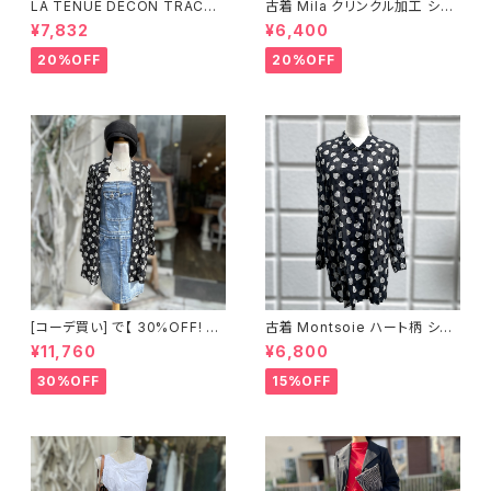
LA TENUE DECON TRACTE
古着 Mila クリンクル加工 シャ
E ブラウンジャケット
ツワンピース
¥7,832
¥6,400
20%OFF
20%OFF
[コーデ買い] で【 30%OFF! 】2
古着 Montsoie ハート柄 シア
点 ショート丈 デニム サロペット
ーシャツ ブラック
¥11,760
¥6,800
スカート + 古着 Montsoie ハ
ート柄 シアーシャツ ブラック
30%OFF
15%OFF