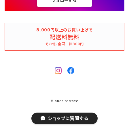
フォローする
ウィンドブレーカー
AMANDINE paris（アマンディーヌ パリス）
スペイン製（Made in Spain）
ブラウン（茶色）
AMANDINE paris（アマンディーヌ パリス）
ボーダー柄
ネイビー（紺色）
毛（ウール）
ストライプ柄
☆☆☆☆
オーガニックコットン
F（Free、ワンサイズ）
F（Free、ワンサイズ）
Arte
タグ（原産国、生産国、着用国、仕入国など）でさがす
アンクレット
バッグ
デニムワンピース
チュニック
ノースリーブワンピース
ポロシャツ
リバーシブル
カーディガン
ANNA BASSANI（アンナ・バッサーニ）
ポルトガル製（Made in Portugal）
ダークブラウン
Antonelli Firenze（アントネッリ）
ストライプ柄
ブラウン（茶色）
羊毛
グレンチェック
☆☆☆
麻（リネン、ジュート、ラミーなど）
XXS
XS
BURBERRY BULELABEL（ブルーレーベル）
日本（made in Japan、着用、仕入など）
ショルダーバッグ
リング、指輪
タグ（原産国、生産国、仕入国など）でさがす
大きいサイズのワンピース
8,000円以上のお買い上げで
チロルブラウス
デニムワンピース
キャミソール
その他のアウター
ジレ
Antonelli Firenze（アントネッリ）
トルコ製（Made in Turkey）
配送料無料
レッド（赤色）
Aquascutum（アクアスキュータム）
グレンチェック
レッド（赤色）
コーデュロイ
タータンチェック
☆☆
絹（シルク）
XS
S
CELINE（セリーヌ）
イタリア（made in Italy、着用、仕入など）
ハンドバッグ
k14
イタリア（made in Italy）
その他、全国一律800円
ピンキーリング
カラーでさがす
その他のワンピース/ドレス
ビスチェ
その他のワンピース/ドレス
チュニック
リバーシブル
apart by lowrys（アパートバイローリーズ）
アルバニア製（Made in Albania）
ブルー（青色）
ASPESI（アスペジ）
タータンチェック
ブルー（青色）
麻（リネン、ジュート、ラミーなど）
ギンガムチェック
☆
ウール
SS
M
Chloe（クロエ）
フランス（made in France、着用、仕入など）
クラッチバッグ
ガーネット
フランス（made in France）
ゴールド
ファランジリング（ミディリング、関節リング）
素材でさがす
その他のトップス
ビスチェ
その他のアウター
Aquascutum（アクアスキュータム）
ルーマニア製（made in Romania）
グリーン（緑色）
BALLANTYNE（バランタイン）
ギンガムチェック
グリーン（緑色）
ポリエステル
マドラスチェック
不明、その他のコンディション
ヴァージンウール
S
L
CATERINA LUCCHI
スペイン（made in Spain、着用、仕入など）
ポシェット
シルバー
Amethyst（アメジスト）
腕時計
柄でさがす
ジレ
Apuweiser-riche（アプワイザー・リッシェ）
EU製（Made in European Union）
イエロー（黄色）
BCBGMAXAZRIA（ビーシービージーマックスアズリア）
マドラスチェック
イエロー（黄色）
ポリウレタン（スパンデックス、エラスタン、ライクラなど）
シェパードチェック
羊毛
S/M
XL
EBARRITO
オランダ（made in Holland、着用、仕入など）
レッド
Aquamarine（アクアマリン）
ゼブラ
その他のトップス
ボディピアス
K10
© anca terrace
ARMAND VENTILO（アルマンドヴァンテロ）
アメリカ製（Made in USA）
ピンク（桃色）
BEATRICE（ベアトリス）
ハウンドトゥース（千鳥格子）
イエローグリーン（黄緑色）
ポリアミド（ナイロンなど）
アーガイルチェック（ダイヤ模様）
カシミア
M
おおよそXS
GRACE CONTINENTAL（グレースコンチネンタル）
ドイツ（made in Germany、着用、仕入など）
ブルー
Botswana Agate（ボツワナアゲート）
クロコ
ブローチ、コサージュ
ショップに質問する
Ariel（アリエル）
日本製（Made in Japan）
ベビーピンク
BEATRICE.b（ベアトリーチェ・ビー）
アーガイルチェック（ダイヤ模様）
ピンク（桃色）
ダウン
ハウンドトゥース（千鳥格子）
モヘア（アンゴラ山羊）
M/L
おおよそXS～S
LANCEL（ランセル）
イギリス（made in U.K.、着用、仕入など）
イエロー
Labradorite（ラブラドライト）