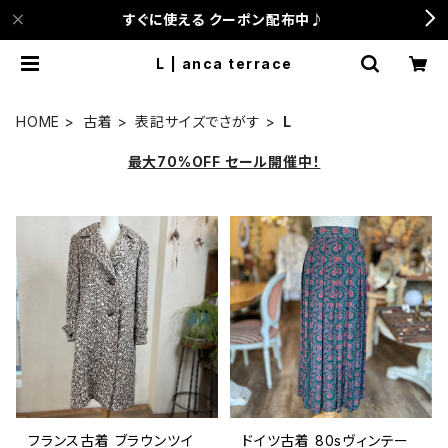
すぐに使える クーポン配布中♪
L | anca terrace
HOME
古着
表記サイズでさがす
L
最大70%OFF セール開催中！
フランス古着 ブラウンツイ
ドイツ古着 80sヴィンテー