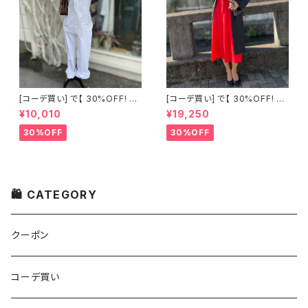
[コーデ買い] で【 30%OFF! 】2
[コーデ買い] で【 30%OFF! 】2
点 古着 Chloe ホワイト レース
点 フランス古着 レッドライン 切
¥10,010
¥19,250
ノースリーブ + ホワイトデニム
り替えワンピース + フランス古
ストレッチ ストレート パンツ
着 TERGAL ブラック コート
30%OFF
30%OFF
🛍 CATEGORY
クーポン
コーデ買い