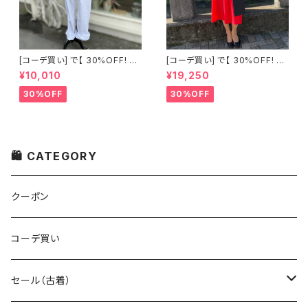
[コーデ買い] で【 30%OFF! 】2
[コーデ買い] で【 30%OFF! 】2
点 古着 Chloe ホワイト レース
点 フランス古着 レッドライン 切
¥10,010
¥19,250
ノースリーブ + ホワイトデニム
り替えワンピース + フランス古
ストレッチ ストレート パンツ
着 TERGAL ブラック コート
30%OFF
30%OFF
🛍 CATEGORY
クーポン
コーデ買い
セール（古着）