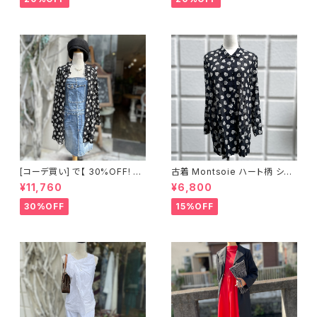
[コーデ買い] で【 30%OFF! 】2
古着 Montsoie ハート柄 シア
点 ショート丈 デニム サロペット
ーシャツ ブラック
¥11,760
¥6,800
スカート + 古着 Montsoie ハ
ート柄 シアーシャツ ブラック
30%OFF
15%OFF