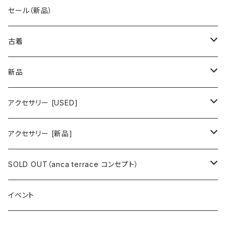
古着 秋冬コレクション
セール（新品）
古着 春夏コレクション
古着
ワンピース/ドレス
新品
ワンピース
トップス
ワンピース/ドレス
アクセサリー [USED]
ミニワンピース
シャツ・ブラウス
ワンピース
ボトムス
トップス
ピアス
アクセサリー [新品]
ロングワンピース
ニット
ミニワンピース
スカート
シャツ・ブラウス
アウター
ボトムス
イヤリング
ピアス
SOLD OUT（anca terrace コンセプト）
シャツワンピース
セーター
ロングワンピース
パンツ
オーバーサイズシャツ
ジャケット
スカート
インナー
アウター
イヤーカフ
イヤリング
コーデ買い
イベント
カシュクール
カーディガン
シャツワンピース
ジーンズ（デニム）
ニット
コート
パンツ
キャミソール
ジャケット
ルームウェア
セットアップ
ネックレス
ネックレス
古着