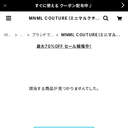
すぐに使える クーポン配布中♪
MNML COUTURE（ミニマルクチュ
ール） | anca terrace
HO
古
ブランドでさ
MNML COUTURE（ミニマルク
ME
着
がす
チュール）
最大70%OFF セール開催中！
該当する商品が見つかりませんでした。