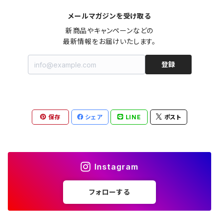
メールマガジンを受け取る
オールインワン（オーバーオール/サロペット/ロンパース）
カットソー
キャミワンピース
ショートパンツ
セーター
ブルゾン
ジーンズ（デニム）
ペチコート
コート
ルームウェア
ブランドでさがす
タグ（原産国、生産国、仕入国など）でさがす
チョーカー
ペンダントトップ
新品
新商品やキャンペーンなどの

最新情報をお届けいたします。
ドレス
Tシャツ
カシュクール
その他のボトムス
カーディガン
ジャンパー
ショートパンツ
ブルゾン
パジャマ
20/20 La meilleure note
イタリア製（made in Italy）
カラーでさがす
ブランドでさがす
ペンダント
帽子
アクセサリー [USED]
登録
ミニドレス
タンクトップ
オールインワン（オーバーオール/サロペット/ロンパース）
ベスト
Gジャン（デニムジャケット、デニムブルゾン）
その他のボトムス
ジャンパー
Acne Studios（アクネストゥディオズ）
フランス製（made in France）
ホワイト（白）
19.70 NINETEEN SEVENTY
柄でさがす
カラーでさがす
マフラー
ベルト
アクセサリー [新品]
ロングドレス
ポロシャツ
ドレス
ドルマンスリーブ
カーディガン
Gジャン（デニムジャケット、デニムブルゾン）
alain manoukian（アランマヌキャン）
スイス製（made in Switzerland）
ブラック（黒色）
Acne Studios（アクネストゥディオズ）
なし（無地など）
ホワイト（白）
保存
シェア
LINE
ポスト
素材でさがす
柄でさがす
スカーフ
ストール・マフラー
チロルワンピース
ベスト
ミニドレス
カットソー
ベスト
ベスト
ALBERT MILL
イギリス製（Made in United Kingdom）
グレー（灰色）
alain manoukian（アランマヌキャン）
花柄
ブラック（黒色）
不明、その他の素材
花柄
コンディションでさがす
素材でさがす
スヌード
靴
ノースリーブワンピース
ファーベスト
ロングドレス
Tシャツ
ファーベスト
スーツ
Instagram
allureville（アルアバイル）
オランダ製（Made in Netherlands）
ネイビー（紺色）
ALYSI（アリジ）
ドット柄
グレー（灰色）
綿（コットン）
ボーダー柄
☆☆☆☆☆
綿（コットン）
表記サイズでさがす
表記サイズでさがす
ブレスレット
ブランドでさがす
チューブトップワンピース
キャミソール
チューブトップワンピース
タンクトップ
スーツ
フォローする
ウィンドブレーカー
AMANDINE paris（アマンディーヌ パリス）
スペイン製（Made in Spain）
ブラウン（茶色）
AMANDINE paris（アマンディーヌ パリス）
ボーダー柄
ネイビー（紺色）
毛（ウール）
ストライプ柄
☆☆☆☆
オーガニックコットン
F（Free、ワンサイズ）
F（Free、ワンサイズ）
Arte
タグ（原産国、生産国、着用国、仕入国など）でさがす
アンクレット
バッグ
デニムワンピース
チュニック
ノースリーブワンピース
ポロシャツ
リバーシブル