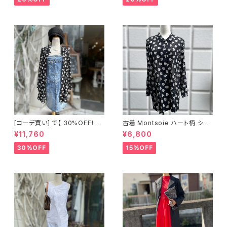
[コーデ買い] で【 30%OFF! 】2
古着 Montsoie ハート柄 シア
点 ショート丈 デニム サロペット
ーシャツ ブラック
¥11,760
¥6,800
スカート + 古着 Montsoie ハ
ート柄 シアーシャツ ブラック
30%OFF
15%OFF