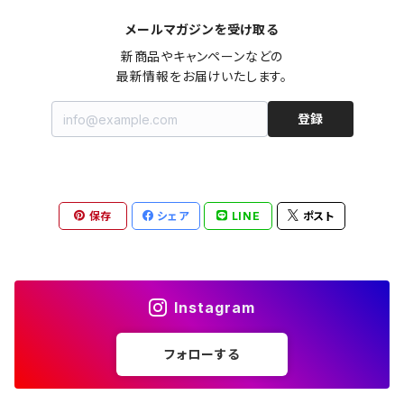
メールマガジンを受け取る
オールインワン（オーバーオール/サロペット/ロンパース）
カットソー
キャミワンピース
ショートパンツ
セーター
ブルゾン
ジーンズ（デニム）
ペチコート
コート
ルームウェア
ブランドでさがす
タグ（原産国、生産国、仕入国など）でさがす
チョーカー
ペンダントトップ
新品
新商品やキャンペーンなどの

最新情報をお届けいたします。
ドレス
Tシャツ
カシュクール
その他のボトムス
カーディガン
ジャンパー
ショートパンツ
ブルゾン
パジャマ
20/20 La meilleure note
イタリア製（made in Italy）
カラーでさがす
ブランドでさがす
ペンダント
帽子
アクセサリー [USED]
登録
ミニドレス
タンクトップ
オールインワン（オーバーオール/サロペット/ロンパース）
ベスト
Gジャン（デニムジャケット、デニムブルゾン）
その他のボトムス
ジャンパー
Acne Studios（アクネストゥディオズ）
フランス製（made in France）
ホワイト（白）
19.70 NINETEEN SEVENTY
柄でさがす
カラーでさがす
マフラー
ベルト
アクセサリー [新品]
ロングドレス
ポロシャツ
ドレス
ドルマンスリーブ
カーディガン
Gジャン（デニムジャケット、デニムブルゾン）
alain manoukian（アランマヌキャン）
スイス製（made in Switzerland）
ブラック（黒色）
Acne Studios（アクネストゥディオズ）
なし（無地など）
ホワイト（白）
保存
シェア
LINE
ポスト
素材でさがす
柄でさがす
スカーフ
ストール・マフラー
チロルワンピース
ベスト
ミニドレス
カットソー
ベスト
ベスト
ALBERT MILL
イギリス製（Made in United Kingdom）
グレー（灰色）
alain manoukian（アランマヌキャン）
花柄
ブラック（黒色）
不明、その他の素材
花柄
コンディションでさがす
素材でさがす
スヌード
靴
ノースリーブワンピース
ファーベスト
ロングドレス
Tシャツ
ファーベスト
スーツ
Instagram
allureville（アルアバイル）
オランダ製（Made in Netherlands）
ネイビー（紺色）
ALYSI（アリジ）
ドット柄
グレー（灰色）
綿（コットン）
ボーダー柄
☆☆☆☆☆
綿（コットン）
表記サイズでさがす
表記サイズでさがす
ブレスレット
ブランドでさがす
チューブトップワンピース
キャミソール
チューブトップワンピース
タンクトップ
スーツ
フォローする
ウィンドブレーカー
AMANDINE paris（アマンディーヌ パリス）
スペイン製（Made in Spain）
ブラウン（茶色）
AMANDINE paris（アマンディーヌ パリス）
ボーダー柄
ネイビー（紺色）
毛（ウール）
ストライプ柄
☆☆☆☆
オーガニックコットン
F（Free、ワンサイズ）
F（Free、ワンサイズ）
Arte
タグ（原産国、生産国、着用国、仕入国など）でさがす
アンクレット
バッグ
デニムワンピース
チュニック
ノースリーブワンピース
ポロシャツ
リバーシブル