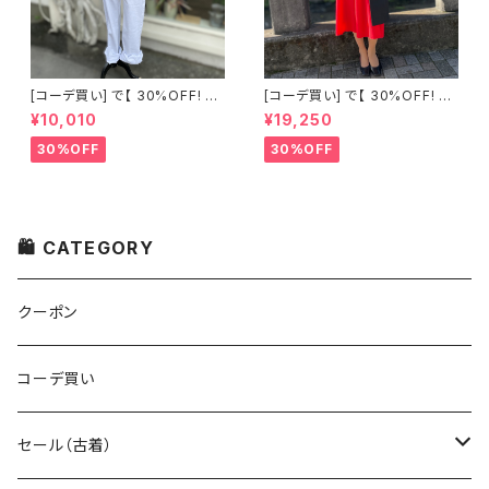
[コーデ買い] で【 30%OFF! 】2
[コーデ買い] で【 30%OFF! 】2
点 古着 Chloe ホワイト レース
点 フランス古着 レッドライン 切
¥10,010
¥19,250
ノースリーブ + ホワイトデニム
り替えワンピース + フランス古
ストレッチ ストレート パンツ
着 TERGAL ブラック コート
30%OFF
30%OFF
🛍 CATEGORY
クーポン
コーデ買い
セール（古着）