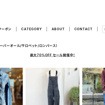
クーポン
CATEGORY
ABOUT
CONTACT
ーバーオール/サロペット/ロンパース）
最大70%OFF セール開催中！
SO
オールインワ
ブラック デニム サロペット
[コーデ買い] 
0
¥7,480
3点 フラン
¥
ット
F
15%OFF