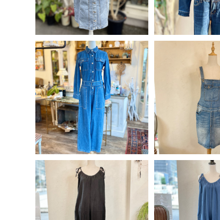
ベルト付きデニムオールインワ
ショート丈 デニ
ン
スカー
¥8,640
¥7,04
20%OFF
20%OF
イタリア製 麻100% リボン サ
イタリア製 麻素材
ロペット＜ブラック＞
ペット＜ブ
¥10,880
¥10,8