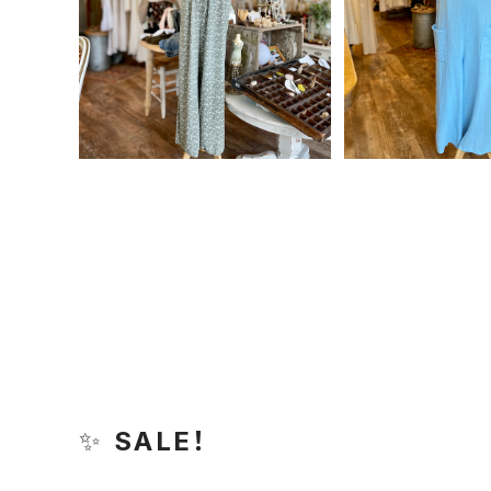
イタリア製 オフショル花柄ロン
イタリア製 麻混
パース サロペット＜カーキ＞
ラー10
¥6,240
¥7,48
20%OFF
15%OF
✨
SALE！