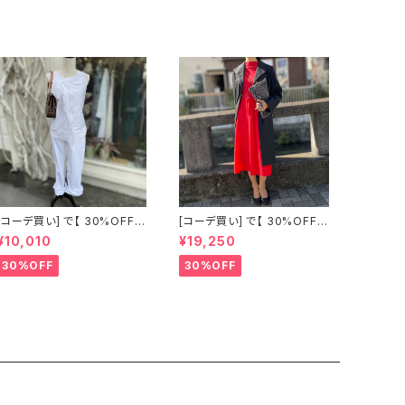
[コーデ買い] で【 30%OFF!
[コーデ買い] で【 30%OFF!
】2点 古着 Chloe ホワイト レ
】2点 フランス古着 レッドライ
¥10,010
¥19,250
ース ノースリーブ + ホワイト
ン 切り替えワンピース + フラ
デニム ストレッチ ストレート
ンス古着 TERGAL ブラック
30%OFF
30%OFF
パンツ
コート