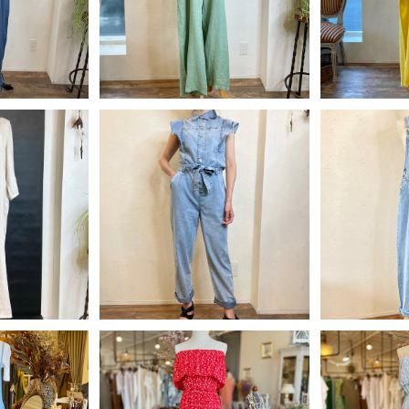
F
20%OFF
2
UT
SOLD OUT
ポケット
0% 袖ロール
デニム 肩フリルオールインワ
¥
ワン＜ライト
ン
40
¥7,840
ュ＞
F
20%OFF
UT
SOLD OUT
SO