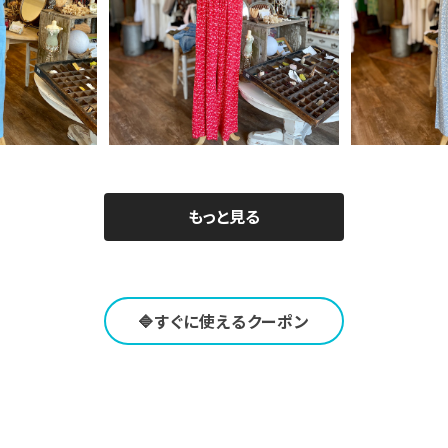
サロペット カ
イタリア製 オフショル花柄ロン
イタリア製 
色
パース サロペット＜レッド＞
パース サ
0
¥6,240
¥
F
20%OFF
2
もっと見る
🔷すぐに使えるクーポン