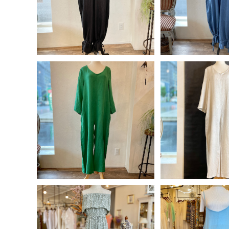
15%OFF
15%OF
SOLD OUT
SOLD O
イタリア製 麻100% 袖ロール
イタリア製 麻10
アップオールインワン＜グリー
アップオールイン
¥9,840
¥9,8
ン＞
ベージ
20%OFF
20%OF
SOLD OUT
SOLD O