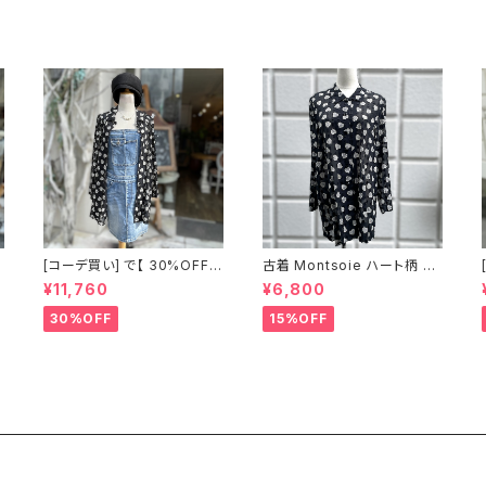
[コーデ買い] で【 30%OFF!
古着 Montsoie ハート柄 シ
】2点 ショート丈 デニム サロ
アーシャツ ブラック
¥11,760
¥6,800
ペットスカート + 古着 Monts
oie ハート柄 シアーシャツ ブ
30%OFF
15%OFF
ラック