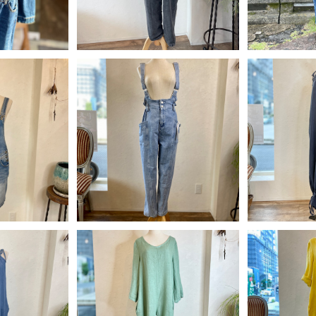
SOLD OUT
SO
ム サロペット
ト
サイドポケット デニム テーパ
イタリア製 
0
ードサロペット
ロペッ
¥6,240
¥
F
20%OFF
SOLD OUT
SO
 リボン サロ
ルー＞
イタリア製 麻100% 袖ロール
イタリア製 
80
アップオールインワン＜ライト
アップオー
¥9,840
¥
グリーン＞