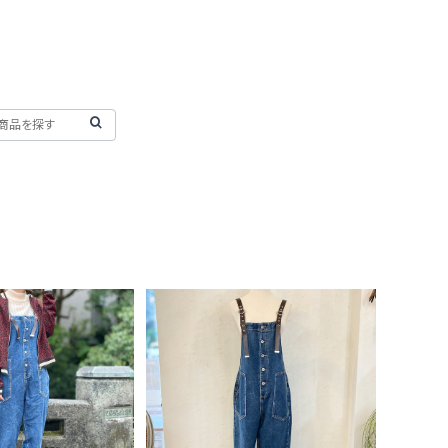
LD OUT
ブラウンベルト サロペット
で【 30%OFF! 】
¥7,920
ス製 ヒョウ柄ジャケ
16,380
＜レッド＞
10%OFF
30%OFF