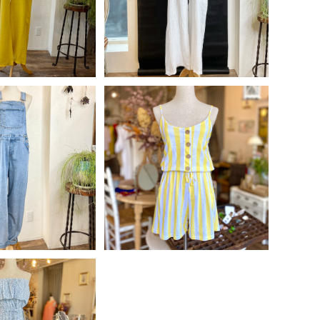
0%OFF
20%OFF
SOLD OUT
デニムサロペット
イタリア製 ショート丈ストライ
5,985
プオールインワン
¥6,630
5%OFF
15%OFF
LD OUT