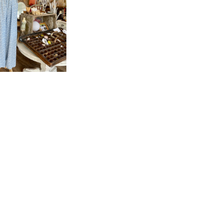
オフショル花柄ロン
ロペット＜ライトブ
6,240
ルー＞
0%OFF