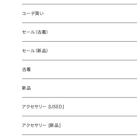
コーデ買い
セール（古着）
古着 秋冬コレクション
セール（新品）
古着 春夏コレクション
古着
ワンピース/ドレス
新品
ワンピース
トップス
ワンピース/ドレス
アクセサリー [USED]
ミニワンピース
シャツ・ブラウス
ワンピース
ボトムス
トップス
ピアス
アクセサリー [新品]