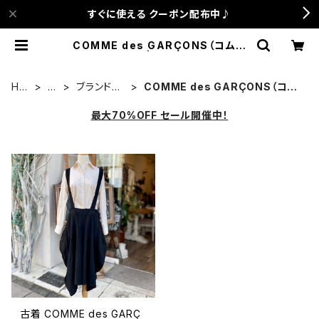
すぐに使える クーポン配布中♪
COMME des GARÇONS（コムデ
ギャルソン） | anca terrace
HO
古
ブランドで
COMME des GARÇONS（コム
ME
着
さがす
デギャルソン）
最大70%OFF セール開催中！
古着 COMME des GARÇ