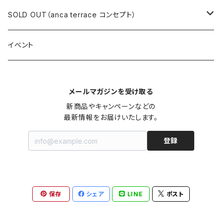
ロングワンピース
ニット
ミニワンピース
スカート
シャツ・ブラウス
アウター
ボトムス
イヤリング
ピアス
SOLD OUT（anca terrace コンセプト）
シャツワンピース
セーター
ロングワンピース
パンツ
オーバーサイズシャツ
ジャケット
スカート
インナー
アウター
イヤーカフ
イヤリング
コーデ買い
イベント
カシュクール
カーディガン
シャツワンピース
ジーンズ（デニム）
ニット
コート
パンツ
キャミソール
ジャケット
ルームウェア
セットアップ
ネックレス
ネックレス
古着
メールマガジンを受け取る
オールインワン（オーバーオール/サロペット/ロンパース）
カットソー
キャミワンピース
ショートパンツ
セーター
ブルゾン
ジーンズ（デニム）
ペチコート
コート
ルームウェア
ブランドでさがす
タグ（原産国、生産国、仕入国など）でさがす
チョーカー
ペンダントトップ
新品
新商品やキャンペーンなどの

最新情報をお届けいたします。
ドレス
Tシャツ
カシュクール
その他のボトムス
カーディガン
ジャンパー
ショートパンツ
ブルゾン
パジャマ
20/20 La meilleure note
イタリア製（made in Italy）
カラーでさがす
ブランドでさがす
ペンダント
帽子
アクセサリー [USED]
登録
ミニドレス
タンクトップ
オールインワン（オーバーオール/サロペット/ロンパース）
ベスト
Gジャン（デニムジャケット、デニムブルゾン）
その他のボトムス
ジャンパー
Acne Studios（アクネストゥディオズ）
フランス製（made in France）
ホワイト（白）
19.70 NINETEEN SEVENTY
柄でさがす
カラーでさがす
マフラー
ベルト
アクセサリー [新品]
ロングドレス
ポロシャツ
ドレス
ドルマンスリーブ
カーディガン
Gジャン（デニムジャケット、デニムブルゾン）
alain manoukian（アランマヌキャン）
スイス製（made in Switzerland）
ブラック（黒色）
Acne Studios（アクネストゥディオズ）
なし（無地など）
ホワイト（白）
保存
シェア
LINE
ポスト
素材でさがす
柄でさがす
スカーフ
ストール・マフラー
チロルワンピース
ベスト
ミニドレス
カットソー
ベスト
ベスト
ALBERT MILL
イギリス製（Made in United Kingdom）
グレー（灰色）
alain manoukian（アランマヌキャン）