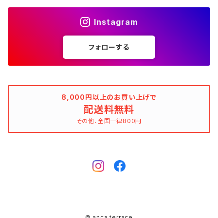
花柄
ブラック（黒色）
不明、その他の素材
花柄
コンディションでさがす
素材でさがす
スヌード
靴
ノースリーブワンピース
ファーベスト
ロングドレス
Tシャツ
ファーベスト
スーツ
Instagram
allureville（アルアバイル）
オランダ製（Made in Netherlands）
ネイビー（紺色）
ALYSI（アリジ）
ドット柄
グレー（灰色）
綿（コットン）
ボーダー柄
☆☆☆☆☆
綿（コットン）
表記サイズでさがす
表記サイズでさがす
ブレスレット
ブランドでさがす
チューブトップワンピース
キャミソール
チューブトップワンピース
タンクトップ
スーツ
フォローする
ウィンドブレーカー
AMANDINE paris（アマンディーヌ パリス）
スペイン製（Made in Spain）
ブラウン（茶色）
AMANDINE paris（アマンディーヌ パリス）
ボーダー柄
ネイビー（紺色）
毛（ウール）
ストライプ柄
☆☆☆☆
オーガニックコットン
F（Free、ワンサイズ）
F（Free、ワンサイズ）
Arte
タグ（原産国、生産国、着用国、仕入国など）でさがす
アンクレット
バッグ
デニムワンピース
チュニック
ノースリーブワンピース
ポロシャツ
リバーシブル
カーディガン
ANNA BASSANI（アンナ・バッサーニ）
ポルトガル製（Made in Portugal）
ダークブラウン
Antonelli Firenze（アントネッリ）
ストライプ柄
ブラウン（茶色）
羊毛
グレンチェック
☆☆☆
麻（リネン、ジュート、ラミーなど）
XXS
XS
BURBERRY BULELABEL（ブルーレーベル）
日本（made in Japan、着用、仕入など）
ショルダーバッグ
リング、指輪
タグ（原産国、生産国、仕入国など）でさがす
大きいサイズのワンピース
8,000円以上のお買い上げで
チロルブラウス
デニムワンピース
キャミソール
その他のアウター
ジレ
Antonelli Firenze（アントネッリ）
トルコ製（Made in Turkey）
配送料無料
レッド（赤色）
Aquascutum（アクアスキュータム）
グレンチェック
レッド（赤色）
コーデュロイ
タータンチェック
☆☆
絹（シルク）
XS
S
CELINE（セリーヌ）
イタリア（made in Italy、着用、仕入など）
ハンドバッグ
k14
イタリア（made in Italy）
その他、全国一律800円
ピンキーリング
カラーでさがす
その他のワンピース/ドレス
ビスチェ
その他のワンピース/ドレス
チュニック
リバーシブル
apart by lowrys（アパートバイローリーズ）
アルバニア製（Made in Albania）
ブルー（青色）
ASPESI（アスペジ）
タータンチェック
ブルー（青色）
麻（リネン、ジュート、ラミーなど）
ギンガムチェック
☆
ウール
SS
M
Chloe（クロエ）
フランス（made in France、着用、仕入など）
クラッチバッグ
ガーネット
フランス（made in France）
ゴールド
ファランジリング（ミディリング、関節リング）
素材でさがす
その他のトップス
ビスチェ
その他のアウター
Aquascutum（アクアスキュータム）
ルーマニア製（made in Romania）
グリーン（緑色）
BALLANTYNE（バランタイン）
ギンガムチェック
グリーン（緑色）
ポリエステル
マドラスチェック
不明、その他のコンディション
ヴァージンウール
S
L
CATERINA LUCCHI
スペイン（made in Spain、着用、仕入など）
ポシェット
シルバー
Amethyst（アメジスト）
腕時計
柄でさがす
ジレ
Apuweiser-riche（アプワイザー・リッシェ）
EU製（Made in European Union）
イエロー（黄色）
BCBGMAXAZRIA（ビーシービージーマックスアズリア）
マドラスチェック
イエロー（黄色）
ポリウレタン（スパンデックス、エラスタン、ライクラなど）
シェパードチェック
羊毛
S/M
XL
EBARRITO
オランダ（made in Holland、着用、仕入など）
レッド
Aquamarine（アクアマリン）
ゼブラ
その他のトップス
ボディピアス
K10
© anca terrace