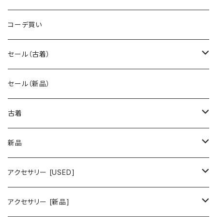
コーデ買い
セール（古着）
古着 秋冬コレクション
セール（新品）
古着 春夏コレクション
古着
ワンピース/ドレス
新品
ワンピース
トップス
ワンピース/ドレス
アクセサリー [USED]
ミニワンピース
シャツ・ブラウス
ワンピース
ボトムス
トップス
ピアス
アクセサリー [新品]