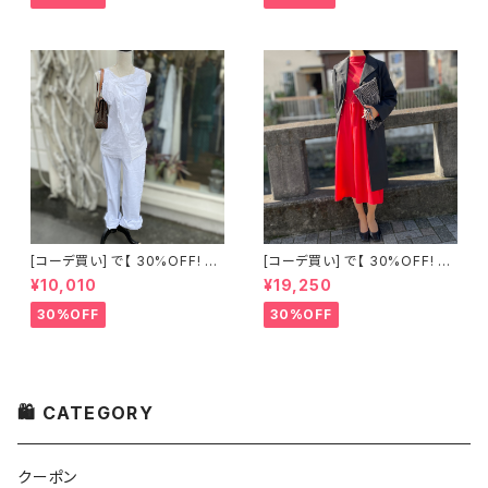
[コーデ買い] で【 30%OFF! 】2
[コーデ買い] で【 30%OFF! 】2
点 古着 Chloe ホワイト レース
点 フランス古着 レッドライン 切
¥10,010
¥19,250
ノースリーブ + ホワイトデニム
り替えワンピース + フランス古
ストレッチ ストレート パンツ
着 TERGAL ブラック コート
30%OFF
30%OFF
🛍 CATEGORY
クーポン