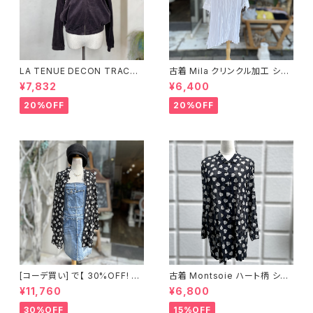
LA TENUE DECON TRACTE
古着 Mila クリンクル加工 シャ
E ブラウンジャケット
ツワンピース
¥7,832
¥6,400
20%OFF
20%OFF
[コーデ買い] で【 30%OFF! 】2
古着 Montsoie ハート柄 シア
点 ショート丈 デニム サロペット
ーシャツ ブラック
¥11,760
¥6,800
スカート + 古着 Montsoie ハ
ート柄 シアーシャツ ブラック
30%OFF
15%OFF