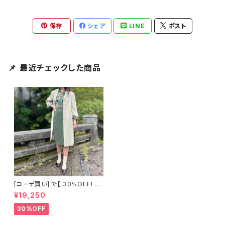
保存
シェア
LINE
ポスト
📌 最近チェックした商品
[コーデ買い] で【 30%OFF! 】3
点 古着 jun ashida ツイードグ
¥19,250
リーンスカート + フランス古着
Puce グリーン総柄シャツ + フ
30%OFF
ランス古着 七分袖ベージュコー
ト