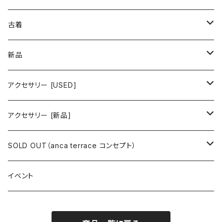
古着 春夏コレクション
古着
ワンピース/ドレス
新品
ワンピース
トップス
ワンピース/ドレス
アクセサリー [USED]
ミニワンピース
シャツ・ブラウス
ワンピース
ボトムス
トップス
ピアス
アクセサリー [新品]
ロングワンピース
ニット
ミニワンピース
スカート
シャツ・ブラウス
アウター
ボトムス
イヤリング
ピアス
SOLD OUT（anca terrace コンセプト）
シャツワンピース
セーター
ロングワンピース
パンツ
オーバーサイズシャツ
ジャケット
スカート
インナー
アウター
イヤーカフ
イヤリング
コーデ買い
イベント
カシュクール
カーディガン
シャツワンピース
ジーンズ（デニム）
ニット
コート
パンツ
キャミソール
ジャケット
ルームウェア
セットアップ
ネックレス
ネックレス
古着