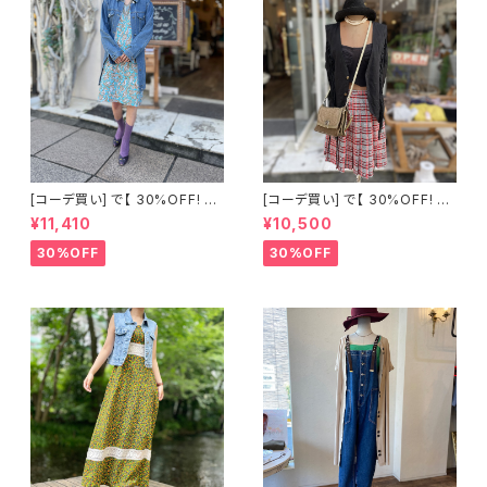
[コーデ買い] で【 30%OFF! 】2
[コーデ買い] で【 30%OFF! 】2
点 フランス古着 ペイズリー柄ノ
点 古着 THE Billy ブラック フ
¥11,410
¥10,500
ースリーブワンピース ＋ バック
リンジベスト +フランス古着 チ
ボタンベルト付きデニムジャケッ
ェック柄 プリーツスカート
30%OFF
30%OFF
ト