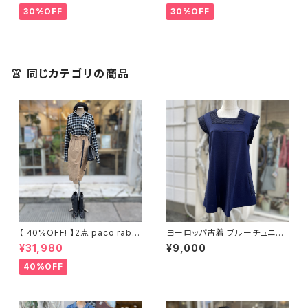
ストレッチ ストレート パンツ
着 TERGAL ブラック コート
30%OFF
30%OFF
👚 同じカテゴリの商品
【 40%OFF! 】2点 paco raba
ヨーロッパ古着 ブルーチュニッ
nne ウール チェック柄デザイン
ク
¥31,980
¥9,000
シャツ + 古着 ブラウンスカート
40%OFF