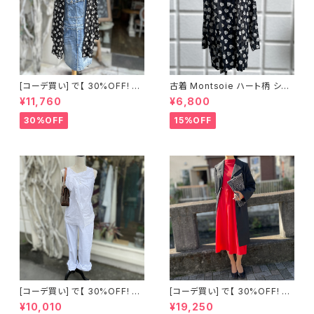
[コーデ買い] で【 30%OFF! 】2
古着 Montsoie ハート柄 シア
点 ショート丈 デニム サロペット
ーシャツ ブラック
¥11,760
¥6,800
スカート + 古着 Montsoie ハ
ート柄 シアーシャツ ブラック
30%OFF
15%OFF
[コーデ買い] で【 30%OFF! 】2
[コーデ買い] で【 30%OFF! 】2
点 古着 Chloe ホワイト レース
点 フランス古着 レッドライン 切
¥10,010
¥19,250
ノースリーブ + ホワイトデニム
り替えワンピース + フランス古