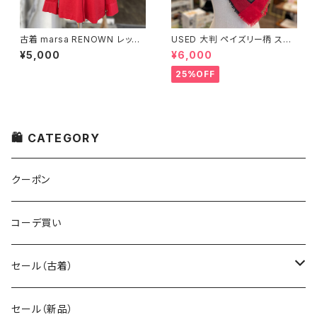
古着 marsa RENOWN レッド
USED 大判 ペイズリー柄 スト
シャツ
ール
¥5,000
¥6,000
25%OFF
🛍 CATEGORY
クーポン
コーデ買い
セール（古着）
古着 秋冬コレクション
セール（新品）