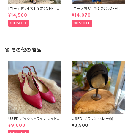
[コーデ買い] で【 30%OFF! 】2
[コーデ買い] で【 30%OFF! 】3
点 フランス古着 小花柄レースマ
点 古着 ベージュワンピース
¥14,560
¥14,070
キシ丈ノースリーブワンピース
+イタリア製 コットンビスチェ＜
+ ストーンウォッシュ デニムベス
グリーン＞ + ブラウンベルト サ
30%OFF
30%OFF
ト
ロペット
👗 その他の商品
USED バックストラップ レッド
USED ブラック ベレー帽
パンプス
¥9,600
¥3,500