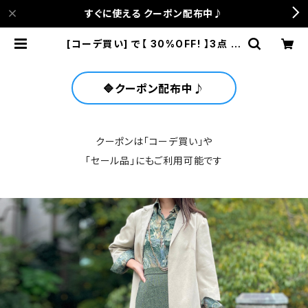
すぐに使える クーポン配布中♪
[コーデ買い] で【 30%OFF! 】3点 古
着 jun ashida ツイードグリーンス
カート + フランス古着 Puce グリー
ン総柄シャツ + フランス古着 七分袖
ベージュコート | anca terrace
🔷クーポン配布中♪
クーポンは「コーデ買い」や
「セール品」にもご利用可能です