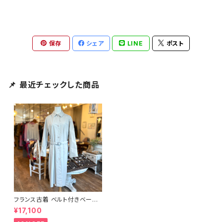
保存
シェア
LINE
ポスト
📌 最近チェックした商品
フランス古着 ベルト付きベージ
ュコート
¥17,100