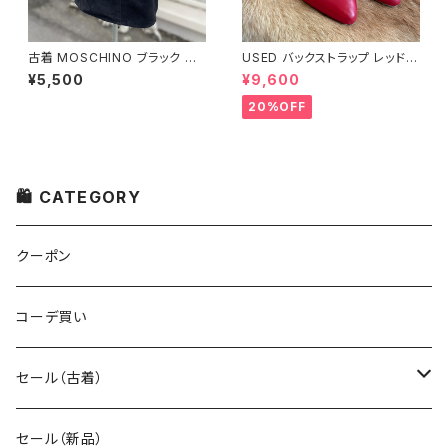
古着 MOSCHINO ブラック タ
USED バックストラップ レッド
イトスカート
パンプス
¥5,500
¥9,600
20%OFF
🛍 CATEGORY
クーポン
コーデ買い
セール（古着）
古着 秋冬コレクション
セール（新品）