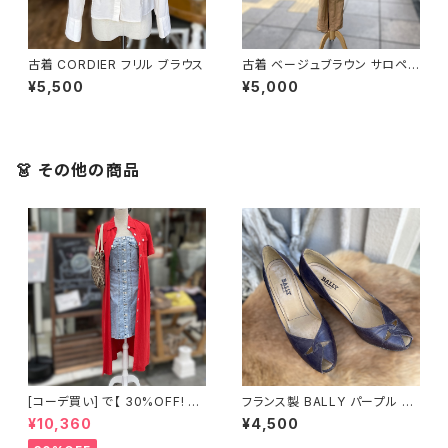
古着 CORDIER フリル ブラウス
古着 ベージュブラウン サロペッ
ト
¥5,500
¥5,000
👗 その他の商品
[コーデ買い] で【 30%OFF! 】2
フランス製 BALLY パープル ク
点 古着 ROBBIE BEE レッド ロ
ロストゥパンプス
¥10,360
¥4,500
ングシャツワンピース + デニム
サロペットワンピース