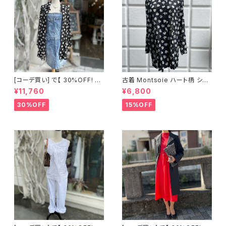
[コーデ買い] で【 30%OFF! 】2
古着 Montsoie ハート柄 シア
点 ショート丈 デニム サロペット
ーシャツ ブラック
¥11,760
¥6,800
スカート + 古着 Montsoie ハ
ート柄 シアーシャツ ブラック
30%OFF
15%OFF