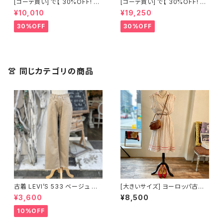
[コーデ買い] で【 30%OFF! 】2
[コーデ買い] で【 30%OFF! 】2
点 古着 Chloe ホワイト レース
点 フランス古着 レッドライン 切
¥10,010
¥19,250
ノースリーブ + ホワイトデニム
り替えワンピース + フランス古
ストレッチ ストレート パンツ
着 TERGAL ブラック コート
30%OFF
30%OFF
👚 同じカテゴリの商品
古着 LEVI’S 533 ベージュ コッ
[大きいサイズ] ヨーロッパ古着
トンパンツ
レトロドットプリーツワンピース
¥3,600
¥8,500
10%OFF