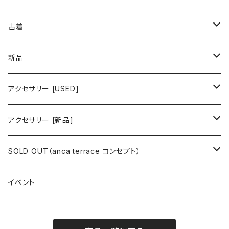
古着 春夏コレクション
古着
ワンピース/ドレス
新品
ワンピース
トップス
ワンピース/ドレス
アクセサリー [USED]
ミニワンピース
シャツ・ブラウス
ワンピース
ボトムス
トップス
ピアス
アクセサリー [新品]
ロングワンピース
ニット
ミニワンピース
スカート
シャツ・ブラウス
アウター
ボトムス
イヤリング
ピアス
SOLD OUT（anca terrace コンセプト）
シャツワンピース
セーター
ロングワンピース
パンツ
オーバーサイズシャツ
ジャケット
スカート
インナー
アウター
イヤーカフ
イヤリング
コーデ買い
イベント
カシュクール
カーディガン
シャツワンピース
ジーンズ（デニム）
ニット
コート
パンツ
キャミソール
ジャケット
ルームウェア
セットアップ
ネックレス
ネックレス
古着