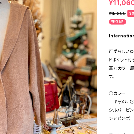
¥11,06
¥15,800
3
残り1点
Internatio
可愛らしいゆ
ドポケット付
富なカラー展
す。
◯カラー
キャメル（別色
シルバーピンク 
シアピンク）