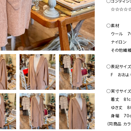
◯コンディシ
☆☆☆☆☆ 新品
◯素材
ウール 7
ナイロン 
その他繊維
◯表記サイ
F おおよ
◯実寸サイ
着丈 81c
ゆき丈 80
身幅 70
（同商品 カ