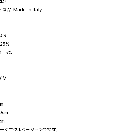
ョン
 Made in Italy
0%
25%
 5%
ズ
そM
ズ
m
cm
cm
ラー＜エクルベージュ＞で採寸）