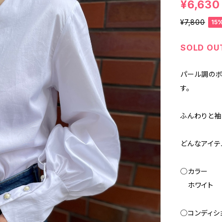
¥6,630
¥7,800
15
SOLD OU
パール調のボ
す。
ふんわりと袖
どんなアイテ
◯カラー
ホワイト
◯コンディシ