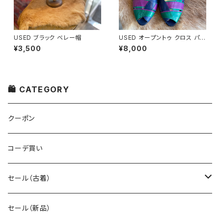
USED ブラック ベレー帽
USED オープントゥ クロス パン
プス
¥3,500
¥8,000
🛍 CATEGORY
クーポン
コーデ買い
セール（古着）
古着 秋冬コレクション
セール（新品）