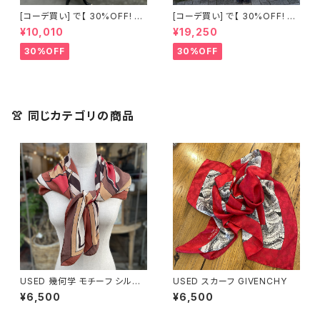
[コーデ買い] で【 30%OFF! 】2
[コーデ買い] で【 30%OFF! 】2
点 古着 Chloe ホワイト レース
点 フランス古着 レッドライン 切
¥10,010
¥19,250
ノースリーブ + ホワイトデニム
り替えワンピース + フランス古
ストレッチ ストレート パンツ
着 TERGAL ブラック コート
30%OFF
30%OFF
👚 同じカテゴリの商品
USED 幾何学 モチーフ シルク
USED スカーフ GIVENCHY
スカーフ
¥6,500
¥6,500