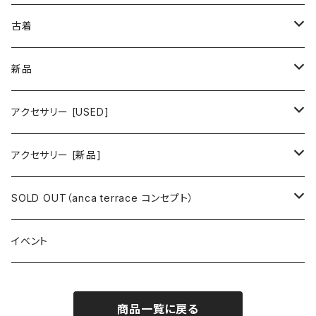
古着 春夏コレクション
古着
ワンピース/ドレス
新品
ワンピース
トップス
ワンピース/ドレス
アクセサリー [USED]
ミニワンピース
シャツ・ブラウス
ワンピース
ボトムス
トップス
ピアス
アクセサリー [新品]
ロングワンピース
ニット
ミニワンピース
スカート
シャツ・ブラウス
アウター
ボトムス
イヤリング
ピアス
SOLD OUT（anca terrace コンセプト）
シャツワンピース
セーター
ロングワンピース
パンツ
オーバーサイズシャツ
ジャケット
スカート
インナー
アウター
イヤーカフ
イヤリング
コーデ買い
イベント
カシュクール
カーディガン
シャツワンピース
ジーンズ（デニム）
ニット
コート
パンツ
キャミソール
ジャケット
ルームウェア
セットアップ
ネックレス
ネックレス
古着
商品一覧に戻る
オールインワン（オーバーオール/サロペット/ロンパース）
カットソー
キャミワンピース
ショートパンツ
セーター