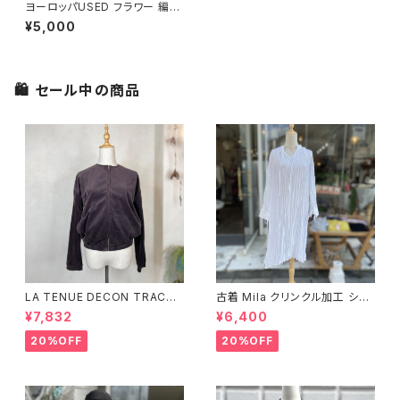
ヨーロッパUSED フラワー 編み
込みハット
¥5,000
🛍 セール中の商品
LA TENUE DECON TRACTE
古着 Mila クリンクル加工 シャ
E ブラウンジャケット
ツワンピース
¥7,832
¥6,400
20%OFF
20%OFF