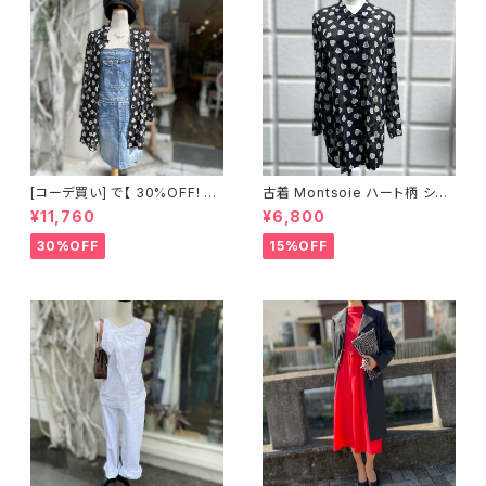
[コーデ買い] で【 30%OFF! 】2
古着 Montsoie ハート柄 シア
点 ショート丈 デニム サロペット
ーシャツ ブラック
¥11,760
¥6,800
スカート + 古着 Montsoie ハ
ート柄 シアーシャツ ブラック
30%OFF
15%OFF