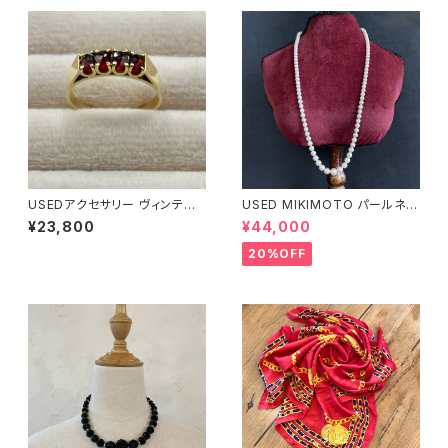
USEDアクセサリー ヴィンテー
USED MIKIMOTO パールネッ
ジリング K14 ガーネット #14.5
クレス
¥23,800
¥44,000
20%OFF