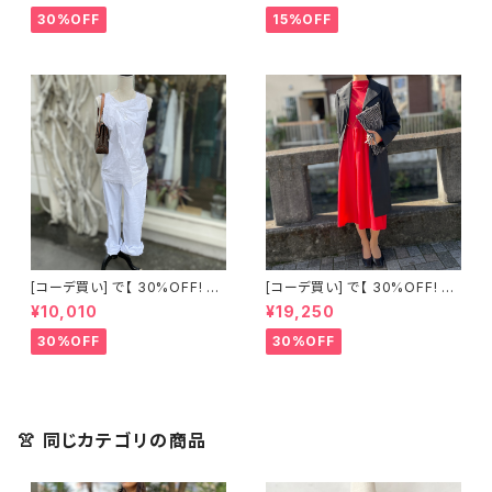
ート柄 シアーシャツ ブラック
30%OFF
15%OFF
[コーデ買い] で【 30%OFF! 】2
[コーデ買い] で【 30%OFF! 】2
点 古着 Chloe ホワイト レース
点 フランス古着 レッドライン 切
¥10,010
¥19,250
ノースリーブ + ホワイトデニム
り替えワンピース + フランス古
ストレッチ ストレート パンツ
着 TERGAL ブラック コート
30%OFF
30%OFF
👚 同じカテゴリの商品