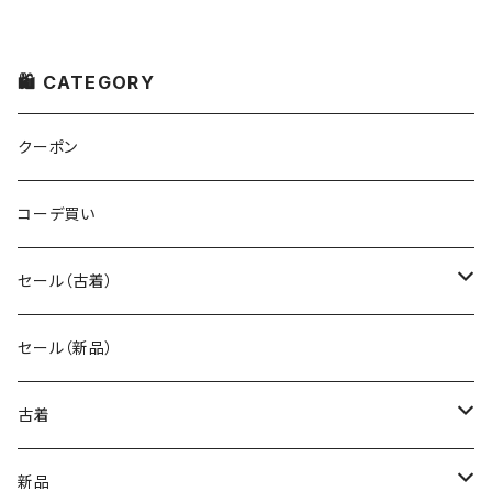
🛍 CATEGORY
クーポン
コーデ買い
セール（古着）
古着 秋冬コレクション
セール（新品）
古着 春夏コレクション
古着
ワンピース/ドレス
新品