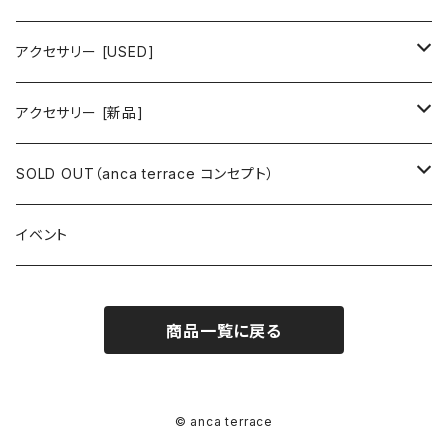
ワンピース
トップス
ワンピース/ドレス
アクセサリー [USED]
ミニワンピース
シャツ・ブラウス
ワンピース
ボトムス
トップス
ピアス
アクセサリー [新品]
ロングワンピース
ニット
ミニワンピース
スカート
シャツ・ブラウス
アウター
ボトムス
イヤリング
ピアス
SOLD OUT（anca terrace コンセプト）
シャツワンピース
セーター
ロングワンピース
パンツ
オーバーサイズシャツ
ジャケット
スカート
インナー
アウター
イヤーカフ
イヤリング
コーデ買い
イベント
カシュクール
カーディガン
シャツワンピース
ジーンズ（デニム）
ニット
コート
パンツ
キャミソール
ジャケット
ルームウェア
セットアップ
ネックレス
ネックレス
古着
商品一覧に戻る
オールインワン（オーバーオール/サロペット/ロンパース）
カットソー
キャミワンピース
ショートパンツ
セーター
ブルゾン
ジーンズ（デニム）
ペチコート
コート
ルームウェア
ブランドでさがす
タグ（原産国、生産国、仕入国など）でさがす
チョーカー
ペンダントトップ
新品
ドレス
Tシャツ
カシュクール
その他のボトムス
カーディガン
ジャンパー
ショートパンツ
ブルゾン
パジャマ
20/20 La meilleure note
イタリア製（made in Italy）
カラーでさがす
ブランドでさがす
ペンダント
帽子
アクセサリー [USED]
© anca terrace
ミニドレス