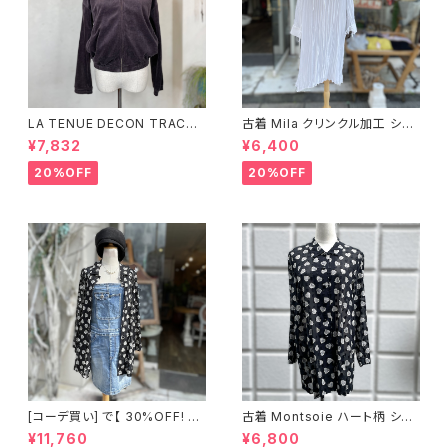
LA TENUE DECON TRACTE
古着 Mila クリンクル加工 シャ
E ブラウンジャケット
ツワンピース
¥7,832
¥6,400
20%OFF
20%OFF
[コーデ買い] で【 30%OFF! 】2
古着 Montsoie ハート柄 シア
点 ショート丈 デニム サロペット
ーシャツ ブラック
¥11,760
¥6,800
スカート + 古着 Montsoie ハ