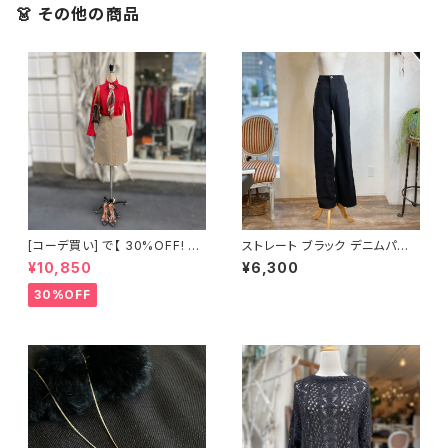
👗 その他の商品
[コーデ買い] で【 30%OFF! 】3
ストレート ブラック デニムパン
点 古着 marsa RENOWN レッ
ツ
¥10,850
¥6,300
ドシャツ + 古着 NEWYORKER
ブラウン タイトスカート + USE
30%OFF
D 幾何学 モチーフ シルク スカ
ーフ