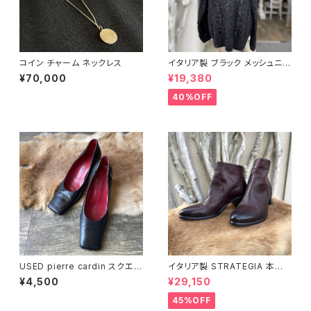
コイン チャーム ネックレス
イタリア製 ブラック メッシュニッ
ト
¥70,000
¥19,380
40%OFF
USED pierre cardin スクエア
イタリア製 STRATEGIA 本革
トゥ ブラックパンプス
レッドブラウン ショートブーツ
¥4,500
¥29,150
45%OFF