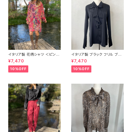
イタリア製 花柄シャツ ＜ピンク
イタリア製 ブラック フリル ブラ
＞
ウス
¥7,470
¥7,470
10%OFF
10%OFF