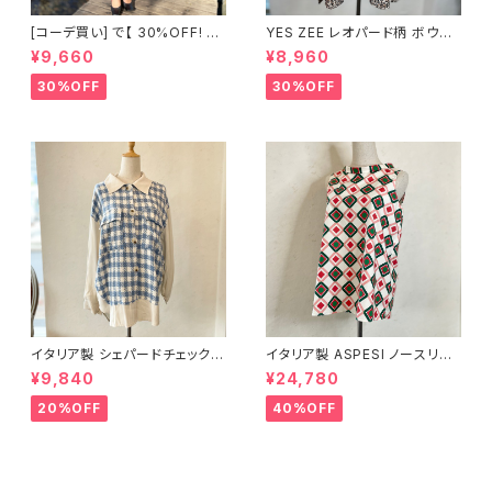
[コーデ買い] で【 30%OFF! 】2
YES ZEE レオパード柄 ボウタ
点 イタリア製 ブラック フリル ブ
イブラウス
¥9,660
¥8,960
ラウス + フランス古着 NEWoM
an レッド パンツ
30%OFF
30%OFF
イタリア製 シェパードチェック柄
イタリア製 ASPESI ノースリー
シャツ＜ライトブルー＞
ブブラウス
¥9,840
¥24,780
20%OFF
40%OFF