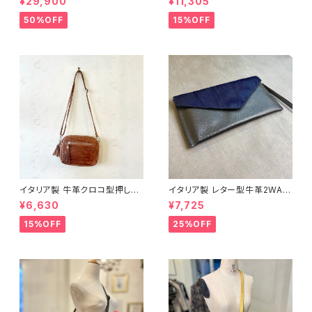
¥29,900
¥11,305
ュ＞
50%OFF
15%OFF
イタリア製 牛革クロコ型押しミ
イタリア製 レター型牛革2WAY
ニバッグ＜ブラウン＞
バッグ＜ブルー＞
¥6,630
¥7,725
15%OFF
25%OFF