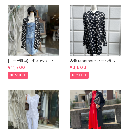
[コーデ買い] で【 30%OFF! 】2
古着 Montsoie ハート柄 シア
点 ショート丈 デニム サロペット
ーシャツ ブラック
¥11,760
¥6,800
スカート + 古着 Montsoie ハ
ート柄 シアーシャツ ブラック
30%OFF
15%OFF