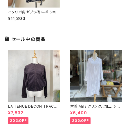
イタリア製 ゼブラ柄 牛革 ショル
ダーバッグ
¥11,300
🛍 セール中の商品
LA TENUE DECON TRACTE
古着 Mila クリンクル加工 シャ
E ブラウンジャケット
ツワンピース
¥7,832
¥6,400
20%OFF
20%OFF