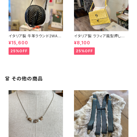
イタリア製 牛革ラウンド2WAY
イタリア製 ラフィア風型押し牛
バッグ＜ブラック＞
革バッグ＜イエロー＞
¥15,600
¥8,100
25%OFF
25%OFF
👗 その他の商品