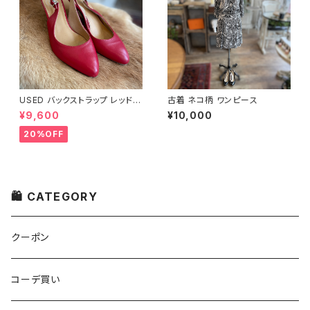
USED バックストラップ レッド
古着 ネコ柄 ワンピース
パンプス
¥9,600
¥10,000
20%OFF
🛍 CATEGORY
クーポン
コーデ買い