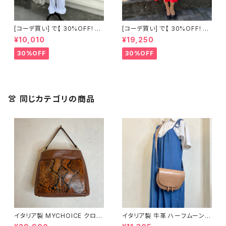
[コーデ買い] で【 30%OFF! 】2
[コーデ買い] で【 30%OFF! 】2
点 古着 Chloe ホワイト レース
点 フランス古着 レッドライン 切
¥10,010
¥19,250
ノースリーブ + ホワイトデニム
り替えワンピース + フランス古
ストレッチ ストレート パンツ
着 TERGAL ブラック コート
30%OFF
30%OFF
👚 同じカテゴリの商品
イタリア製 MYCHOICE クロコ
イタリア製 牛革 ハーフムーン
柄 ブラウン 2WAY バッグ
ショルダーバッグ＜ピンクベージ