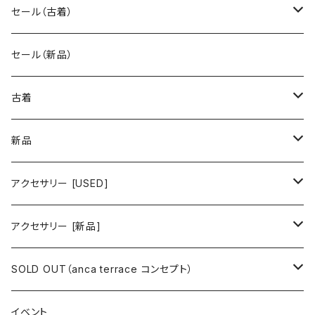
セール（古着）
古着 秋冬コレクション
セール（新品）
古着 春夏コレクション
古着
ワンピース/ドレス
新品
ワンピース
トップス
ワンピース/ドレス
アクセサリー [USED]
ミニワンピース
シャツ・ブラウス
ワンピース
ボトムス
トップス
ピアス
アクセサリー [新品]
ロングワンピース
ニット
ミニワンピース
スカート
シャツ・ブラウス
アウター
ボトムス
イヤリング
ピアス
SOLD OUT（anca terrace コンセプト）
シャツワンピース
セーター
ロングワンピース
パンツ
オーバーサイズシャツ
ジャケット
スカート
インナー
アウター
イヤーカフ
イヤリング
コーデ買い
イベント