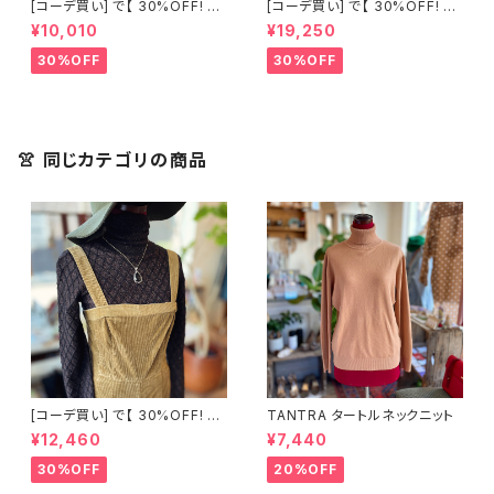
[コーデ買い] で【 30%OFF! 】2
[コーデ買い] で【 30%OFF! 】2
点 古着 Chloe ホワイト レース
点 フランス古着 レッドライン 切
¥10,010
¥19,250
ノースリーブ + ホワイトデニム
り替えワンピース + フランス古
ストレッチ ストレート パンツ
着 TERGAL ブラック コート
30%OFF
30%OFF
👚 同じカテゴリの商品
[コーデ買い] で【 30%OFF! 】2
TANTRA タートルネックニット
点 YES ZEE urban chic ター
¥12,460
¥7,440
トルネック ラメ トップス + 古着
マウジー コーデュロイ サロペッ
30%OFF
20%OFF
ト