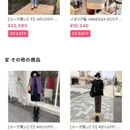
[コーデ買い] で【 30%OFF! 】3
イタリア製 VANESSA SCOTT
点 イタリア製 トナカイ ヒョウ柄
フリルケーブルニット
¥22,680
¥10,240
ドルマンスリーブ ニット + ボタ
ンフライ デニム スキニーパンツ
30%OFF
20%OFF
+ イタリア製 キルティング ジャ
ケット
👗 その他の商品
[コーデ買い] で【 40%OFF! 】3
[コーデ買い] で【 40%OFF! 】2