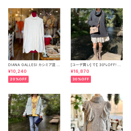
DIANA GALLESI カシミア混 タ
[コーデ買い] で【 30%OFF! 】2
ートルネックデザインニット イタ
点 イタリア製 Je suis le fleur
¥10,240
¥16,870
リア製
ブラックタートルネックニット +
イタリア製 サテン生地 花柄ワン
20%OFF
30%OFF
ピース＜アイボリー＞