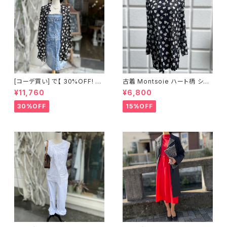
[コーデ買い] で【 30%OFF! 】2
古着 Montsoie ハート柄 シア
点 ショート丈 デニム サロペット
ーシャツ ブラック
¥11,760
¥6,800
スカート + 古着 Montsoie ハ
ート柄 シアーシャツ ブラック
30%OFF
15%OFF