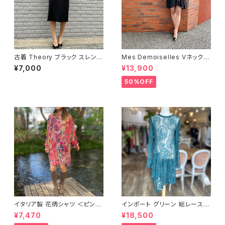
古着 Theory ブラック スレンダ
Mes Demoiselles Vネックシ
ーライン ドレス
ョート丈ワンピース
¥7,000
¥13,900
50%OFF
イタリア製 花柄シャツ ＜ピンク
インポート グリーン 総レースワ
＞
ンピース
¥7,470
¥18,500