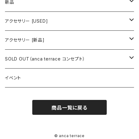
ワンピース/ドレス
新品
ワンピース
トップス
ワンピース/ドレス
アクセサリー [USED]
ミニワンピース
シャツ・ブラウス
ワンピース
ボトムス
トップス
ピアス
アクセサリー [新品]
ロングワンピース
ニット
ミニワンピース
スカート
シャツ・ブラウス
アウター
ボトムス
イヤリング
ピアス
SOLD OUT（anca terrace コンセプト）
シャツワンピース
セーター
ロングワンピース
パンツ
オーバーサイズシャツ
ジャケット
スカート
インナー
アウター
イヤーカフ
イヤリング
コーデ買い
イベント
カシュクール
カーディガン
シャツワンピース
ジーンズ（デニム）
ニット
コート
パンツ
キャミソール
ジャケット
ルームウェア
セットアップ
ネックレス
ネックレス
古着
商品一覧に戻る
オールインワン（オーバーオール/サロペット/ロンパース）
カットソー
キャミワンピース
ショートパンツ
セーター
ブルゾン
ジーンズ（デニム）
ペチコート
コート
ルームウェア
ブランドでさがす
タグ（原産国、生産国、仕入国など）でさがす
チョーカー
ペンダントトップ
新品
ドレス
Tシャツ
カシュクール
その他のボトムス
カーディガン
ジャンパー
ショートパンツ
ブルゾン
パジャマ
20/20 La meilleure note
イタリア製（made in Italy）
カラーでさがす
ブランドでさがす
ペンダント
帽子
アクセサリー [USED]
© anca terrace