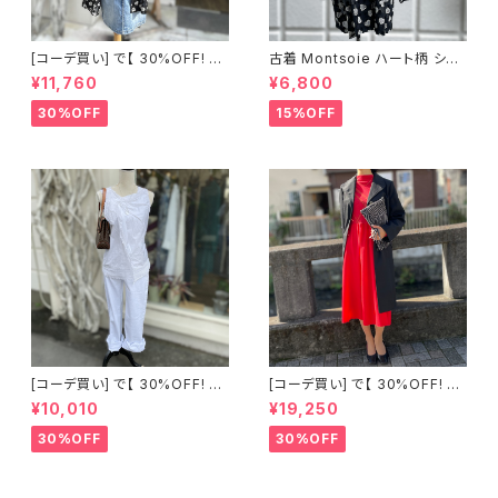
[コーデ買い] で【 30%OFF! 】2
古着 Montsoie ハート柄 シア
点 ショート丈 デニム サロペット
ーシャツ ブラック
¥11,760
¥6,800
スカート + 古着 Montsoie ハ
ート柄 シアーシャツ ブラック
30%OFF
15%OFF
[コーデ買い] で【 30%OFF! 】2
[コーデ買い] で【 30%OFF! 】2
点 古着 Chloe ホワイト レース
点 フランス古着 レッドライン 切
¥10,010
¥19,250
ノースリーブ + ホワイトデニム
り替えワンピース + フランス古
ストレッチ ストレート パンツ
着 TERGAL ブラック コート
30%OFF
30%OFF