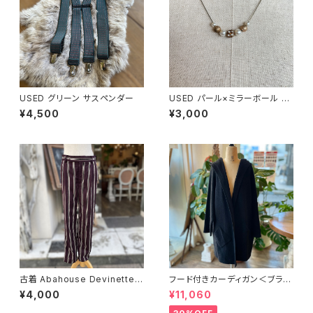
USED グリーン サスペンダー
USED パール×ミラーボール ネ
ックレス
¥4,500
¥3,000
古着 Abahouse Devinette
フード付きカーディガン＜ブラッ
ダークボルドー ストライプ パン
ク＞ イタリア製
¥4,000
¥11,060
ツ