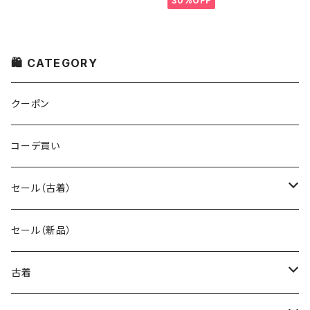
30%OFF
🛍 CATEGORY
クーポン
コーデ買い
セール（古着）
古着 秋冬コレクション
セール（新品）
古着 春夏コレクション
古着