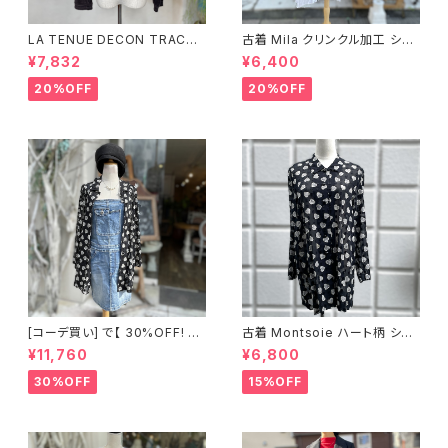
LA TENUE DECON TRACTE
古着 Mila クリンクル加工 シャ
E ブラウンジャケット
ツワンピース
¥7,832
¥6,400
20%OFF
20%OFF
[コーデ買い] で【 30%OFF! 】2
古着 Montsoie ハート柄 シア
点 ショート丈 デニム サロペット
ーシャツ ブラック
¥11,760
¥6,800
スカート + 古着 Montsoie ハ
ート柄 シアーシャツ ブラック
30%OFF
15%OFF