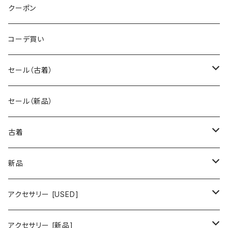
クーポン
コーデ買い
セール（古着）
古着 秋冬コレクション
セール（新品）
古着 春夏コレクション
古着
ワンピース/ドレス
新品
ワンピース
トップス
ワンピース/ドレス
アクセサリー [USED]
ミニワンピース
シャツ・ブラウス
ワンピース
ボトムス
トップス
ピアス
アクセサリー [新品]