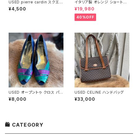
USED pierre cardin スクエア
イタリア製 オレンジ ショート丈
トゥ ブラックパンプス
ダウンジャケット
¥4,500
¥19,980
40%OFF
USED オープントゥ クロス パン
USED CELINE ハンドバッグ
プス
¥8,000
¥33,000
🛍 CATEGORY