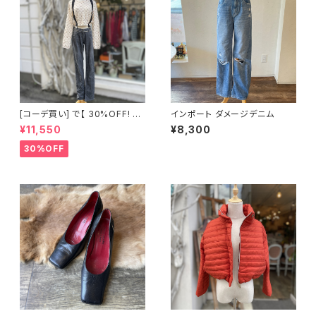
[コーデ買い] で【 30%OFF! 】2
インポート ダメージデニム
点 古着 YVES SAINT LAURE
¥11,550
¥8,300
NT グレーデニム + 古着 ショー
ト丈ニット
30%OFF