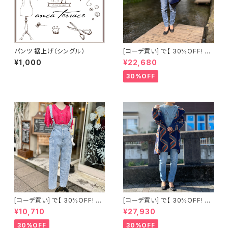
パンツ 裾上げ（シングル）
[コーデ買い] で【 30%OFF! 】3
点 イタリア製 トナカイ ヒョウ柄
¥1,000
¥22,680
ドルマンスリーブ ニット + ボタ
ンフライ デニム スキニーパンツ
30%OFF
+ イタリア製 キルティング ジャ
ケット
[コーデ買い] で【 30%OFF! 】2
[コーデ買い] で【 30%OFF! 】3
点 ヨーロッパ古着 刺繍ブラウス
点 イタリア製 ViCOLO デザイ
¥10,710
¥27,930
+ サイドポケット デニム テーパ
ン編み込みニット 3色展開＜ス
ードサロペット
カイブルー＞ + デニム スキニー
30%OFF
30%OFF