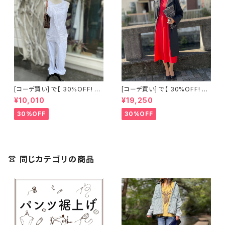
[コーデ買い] で【 30%OFF! 】2
[コーデ買い] で【 30%OFF! 】2
点 古着 Chloe ホワイト レース
点 フランス古着 レッドライン 切
¥10,010
¥19,250
ノースリーブ + ホワイトデニム
り替えワンピース + フランス古
ストレッチ ストレート パンツ
着 TERGAL ブラック コート
30%OFF
30%OFF
👚 同じカテゴリの商品