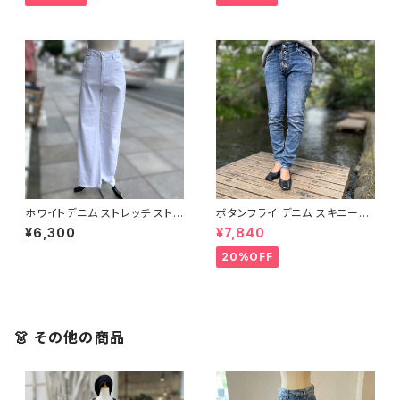
パンツ + イタリア製 大柄 フード
付 コート＜ネイビー＞
ホワイトデニム ストレッチ ストレ
ボタンフライ デニム スキニーパ
ート パンツ
ンツ
¥6,300
¥7,840
20%OFF
👗 その他の商品