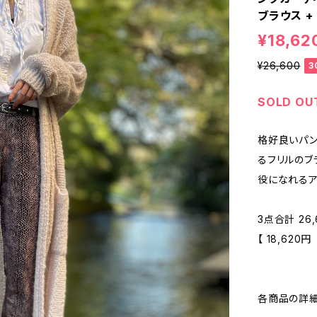
ブラウス +
¥18,62
¥26,600
3
SOLD OU
格好良いパン
るフリルのブ
役になれるア
3点合計 26
【 18,620
各商品の詳細