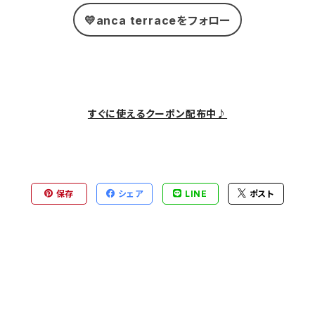
💛anca terraceをフォロー
すぐに使えるクーポン配布中♪
保存
シェア
LINE
ポスト