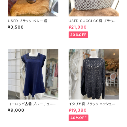
USED ブラック ベレー帽
USED GUCCI GG柄 ブラウン
ハンドバッグ
¥3,500
¥21,000
30%OFF
ヨーロッパ古着 ブルーチュニッ
イタリア製 ブラック メッシュニッ
ク
ト
¥9,000
¥19,380
40%OFF