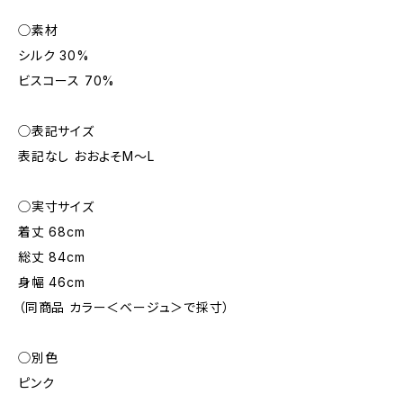
◯素材
シルク 30%
ビスコース 70%
◯表記サイズ
表記なし おおよそM～L
◯実寸サイズ
着丈 68cm
総丈 84cm
身幅 46cm
（同商品 カラー＜ベージュ＞で採寸）
◯別色
ピンク