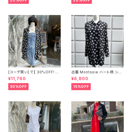
20%OFF
20%OFF
[コーデ買い] で【 30%OFF! 】2
古着 Montsoie ハート柄 シア
点 ショート丈 デニム サロペット
ーシャツ ブラック
¥11,760
¥6,800
スカート + 古着 Montsoie ハ
ート柄 シアーシャツ ブラック
30%OFF
15%OFF