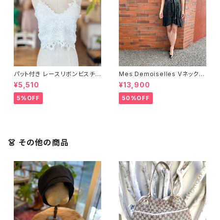
パット付き レースリボンビスチェ
Mes Demoiselles Vネックシ
＜ホワイト＞
ョート丈ワンピース
¥5,510
¥13,900
5%OFF
50%OFF
👗 その他の商品