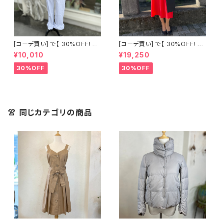
[コーデ買い] で【 30%OFF! 】2
[コーデ買い] で【 30%OFF! 】2
点 古着 Chloe ホワイト レース
点 フランス古着 レッドライン 切
¥10,010
¥19,250
ノースリーブ + ホワイトデニム
り替えワンピース + フランス古
ストレッチ ストレート パンツ
着 TERGAL ブラック コート
30%OFF
30%OFF
👚 同じカテゴリの商品