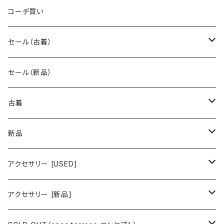
コーデ買い
セール（古着）
古着 秋冬コレクション
セール（新品）
古着 春夏コレクション
古着
ワンピース/ドレス
新品
ワンピース
トップス
ワンピース/ドレス
アクセサリー [USED]
ミニワンピース
シャツ・ブラウス
ワンピース
ボトムス
トップス
ピアス
アクセサリー [新品]
ロングワンピース
ニット
ミニワンピース
スカート
シャツ・ブラウス