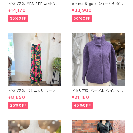
イタリア製 YES ZEE コットン10
emma & gaia ショート丈 ダウ
0% プリーツワンピース
ンジャケット
¥14,170
¥33,900
35%OFF
50%OFF
イタリア製 ボタニカル リーフ柄
イタリア製 パープル ハイネック
キャミワンピース＜ピンク＞
スタンドコート
¥8,850
¥21,180
25%OFF
40%OFF