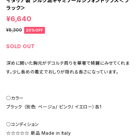
イタリア製 シルク混キャミソールシフォントップス＜ブ
ラック＞
¥6,640
¥8,300
20%OFF
SOLD OUT
深めに開いた胸元がデコルテ周りを華奢で綺麗にみせてくれま
す。少し長めの着丈でおしりが隠れる長さになっています。
◯カラー
ブラック （別色: ベージュ/ ピンク/ イエロー）各1
◯コンディション
☆☆☆☆☆ 新品 Made in Italy