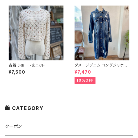
古着 ショート丈ニット
ダメージデニム ロングジャケッ
ト
¥7,500
¥7,470
10%OFF
🛍 CATEGORY
クーポン