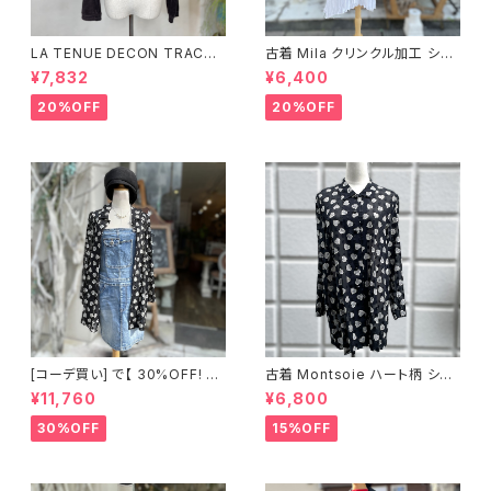
LA TENUE DECON TRACTE
古着 Mila クリンクル加工 シャ
E ブラウンジャケット
ツワンピース
¥7,832
¥6,400
20%OFF
20%OFF
[コーデ買い] で【 30%OFF! 】2
古着 Montsoie ハート柄 シア
点 ショート丈 デニム サロペット
ーシャツ ブラック
¥11,760
¥6,800
スカート + 古着 Montsoie ハ
ート柄 シアーシャツ ブラック
30%OFF
15%OFF