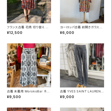
フランス古着 花柄 切り替え ワ
ヨーロッパ古着 前開きガラスボ
ンピース
タン チュニック
¥12,500
¥6,000
古着 未着用 MorokoBar ネイ
古着 YVES SAINT LAURENT
ティブ柄ロングスカート
グレーデニム
¥9,500
¥9,000