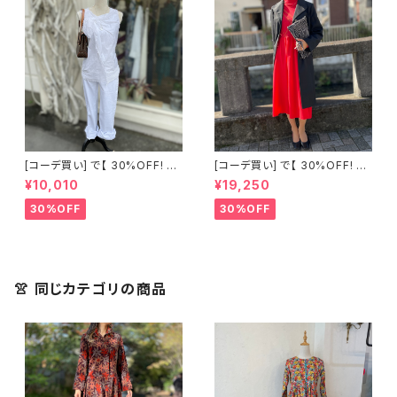
[コーデ買い] で【 30%OFF! 】2
[コーデ買い] で【 30%OFF! 】2
点 古着 Chloe ホワイト レース
点 フランス古着 レッドライン 切
¥10,010
¥19,250
ノースリーブ + ホワイトデニム
り替えワンピース + フランス古
ストレッチ ストレート パンツ
着 TERGAL ブラック コート
30%OFF
30%OFF
👚 同じカテゴリの商品