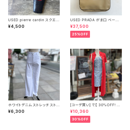
USED pierre cardin スクエア
USED PRADA がま口 ベージ
トゥ ブラックパンプス
ュ ハンドバッグ
¥4,500
¥37,500
25%OFF
ホワイトデニム ストレッチ ストレ
[コーデ買い] で【 30%OFF! 】2
ート パンツ
点 古着 ROBBIE BEE レッド ロ
¥6,300
¥10,360
ングシャツワンピース + デニム
サロペットワンピース
30%OFF