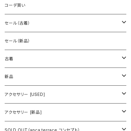
コーデ買い
セール（古着）
古着 秋冬コレクション
セール（新品）
古着 春夏コレクション
古着
ワンピース/ドレス
新品
ワンピース
トップス
ワンピース/ドレス
アクセサリー [USED]
ミニワンピース
シャツ・ブラウス
ワンピース
ボトムス
トップス
ピアス
アクセサリー [新品]
ロングワンピース
ニット
ミニワンピース
スカート
シャツ・ブラウス
アウター
ボトムス
イヤリング
ピアス
SOLD OUT（anca terrace コンセプト）