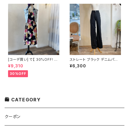
[コーデ買い] で【 30%OFF! 】2
ストレート ブラック デニムパン
点 フランス古着 ブラック大花柄
ツ
¥9,310
¥6,300
ワンピース + ストーンウォッシュ
デニムベスト
30%OFF
🛍 CATEGORY
クーポン