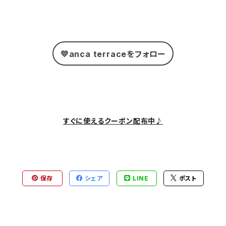
💛anca terraceをフォロー
すぐに使えるクーポン配布中♪
保存
シェア
LINE
ポスト