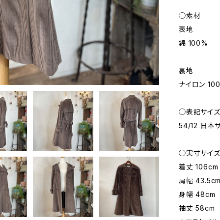
◯素材
表地
綿 100%
裏地
ナイロン 10
◯表記サイ
54/12 日
◯実寸サイ
着丈 106cm
肩幅 43.5c
身幅 48cm
袖丈 58cm