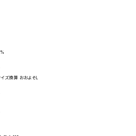
0%
ズ
本サイズ換算 おおよそL
ズ
m