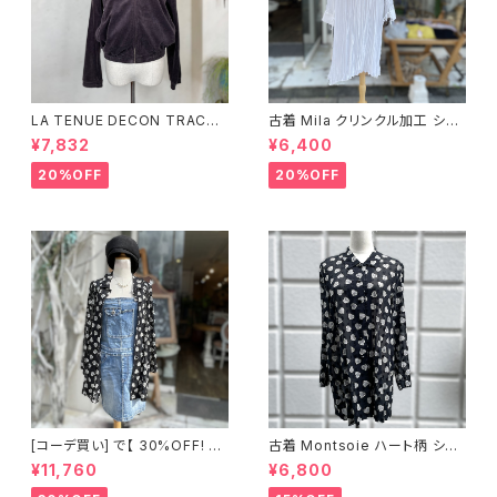
LA TENUE DECON TRACTE
古着 Mila クリンクル加工 シャ
E ブラウンジャケット
ツワンピース
¥7,832
¥6,400
20%OFF
20%OFF
[コーデ買い] で【 30%OFF! 】2
古着 Montsoie ハート柄 シア
点 ショート丈 デニム サロペット
ーシャツ ブラック
¥11,760
¥6,800
スカート + 古着 Montsoie ハ
ート柄 シアーシャツ ブラック