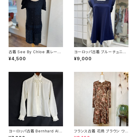
古着 See By Chloe 黒レース
ヨーロッパ古着 ブルーチュニッ
ワンピース
ク
¥4,500
¥9,000
ヨーロッパ古着 Bernhard Alt
フランス古着 花柄 ブラウン ワン
mann リボンタイフリルブラウス
ピース