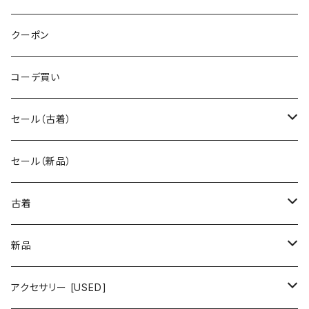
クーポン
コーデ買い
セール（古着）
古着 秋冬コレクション
セール（新品）
古着 春夏コレクション
古着
ワンピース/ドレス
新品
ワンピース
トップス
ワンピース/ドレス
アクセサリー [USED]