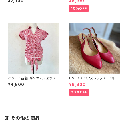
¥7,000
¥8,100
10%OFF
イタリア古着 ギンガムチェックデ
USED バックストラップ レッド
ザイントップス
パンプス
¥4,500
¥9,600
20%OFF
👗 その他の商品