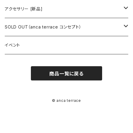
ミニワンピース
シャツ・ブラウス
ワンピース
ボトムス
トップス
ピアス
アクセサリー [新品]
ロングワンピース
ニット
ミニワンピース
スカート
シャツ・ブラウス
アウター
ボトムス
イヤリング
ピアス
SOLD OUT（anca terrace コンセプト）
シャツワンピース
セーター
ロングワンピース
パンツ
オーバーサイズシャツ
ジャケット
スカート
インナー
アウター
イヤーカフ
イヤリング
コーデ買い
イベント
カシュクール
カーディガン
シャツワンピース
ジーンズ（デニム）
ニット
コート
パンツ
キャミソール
ジャケット
ルームウェア
セットアップ
ネックレス
ネックレス
古着
商品一覧に戻る
オールインワン（オーバーオール/サロペット/ロンパース）
カットソー
キャミワンピース
ショートパンツ
セーター
ブルゾン
ジーンズ（デニム）
ペチコート
コート
ルームウェア
ブランドでさがす
タグ（原産国、生産国、仕入国など）でさがす
チョーカー
ペンダントトップ
新品
ドレス
Tシャツ
カシュクール
その他のボトムス
カーディガン
ジャンパー
ショートパンツ
ブルゾン
パジャマ
20/20 La meilleure note
イタリア製（made in Italy）
カラーでさがす
ブランドでさがす
ペンダント
帽子
アクセサリー [USED]
© anca terrace
ミニドレス
タンクトップ
オールインワン（オーバーオール/サロペット/ロンパース）
ベスト
Gジャン（デニムジャケット、デニムブルゾン）
その他のボトムス
ジャンパー
Acne Studios（アクネストゥディオズ）
フランス製（made in France）
ホワイト（白）
19.70 NINETEEN SEVENTY
柄でさがす
カラーでさがす
マフラー
ベルト
アクセサリー [新品]
ロングドレス
ポロシャツ
ドレス
ドルマンスリーブ
カーディガン
Gジャン（デニムジャケット、デニムブルゾン）
alain manoukian（アランマヌキャン）
スイス製（made in Switzerland）