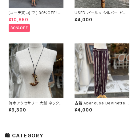
[コーデ買い] で【 30%OFF! 】3
USED パール × シルバー ビー
点 古着 marsa RENOWN レッ
ズネックレス
¥10,850
¥4,000
ドシャツ + 古着 NEWYORKER
ブラウン タイトスカート + USE
30%OFF
D 幾何学 モチーフ シルク スカ
ーフ
流木アクセサリー 大型 ネックレ
古着 Abahouse Devinette
ス
ダークボルドー ストライプ パン
¥9,300
¥4,000
ツ
🛍 CATEGORY