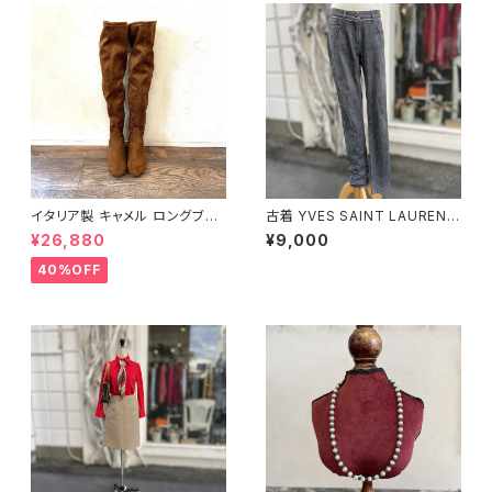
イタリア製 キャメル ロングブー
古着 YVES SAINT LAURENT
ツ
グレーデニム
¥26,880
¥9,000
40%OFF