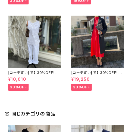
30%OFF
15%OFF
[コーデ買い] で【 30%OFF! 】2
[コーデ買い] で【 30%OFF! 】2
点 古着 Chloe ホワイト レース
点 フランス古着 レッドライン 切
¥10,010
¥19,250
ノースリーブ + ホワイトデニム
り替えワンピース + フランス古
ストレッチ ストレート パンツ
着 TERGAL ブラック コート
30%OFF
30%OFF
👚 同じカテゴリの商品