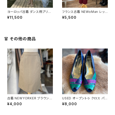
ヨーロッパ古着 ダンス柄プリー
フランス古着 NEWoMan レッド
ツワンピース
パンツ
¥11,500
¥5,500
👗 その他の商品
古着 NEWYORKER ブラウン
USED オープントゥ クロス パン
タイトスカート
プス
¥4,000
¥8,000