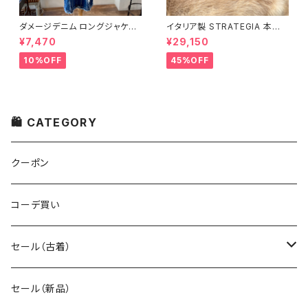
ダメージデニム ロングジャケッ
イタリア製 STRATEGIA 本革
ト
レッドブラウン ショートブーツ
¥7,470
¥29,150
10%OFF
45%OFF
🛍 CATEGORY
クーポン
コーデ買い
セール（古着）
古着 秋冬コレクション
セール（新品）