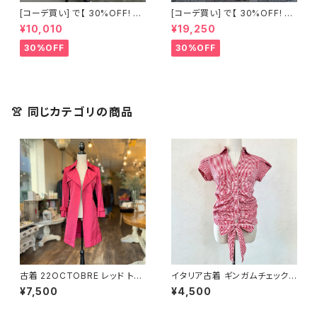
[コーデ買い] で【 30%OFF! 】2
[コーデ買い] で【 30%OFF! 】2
点 古着 Chloe ホワイト レース
点 フランス古着 レッドライン 切
¥10,010
¥19,250
ノースリーブ + ホワイトデニム
り替えワンピース + フランス古
ストレッチ ストレート パンツ
着 TERGAL ブラック コート
30%OFF
30%OFF
👚 同じカテゴリの商品
古着 22OCTOBRE レッド トレ
イタリア古着 ギンガムチェックデ
ンチコート
ザイントップス
¥7,500
¥4,500