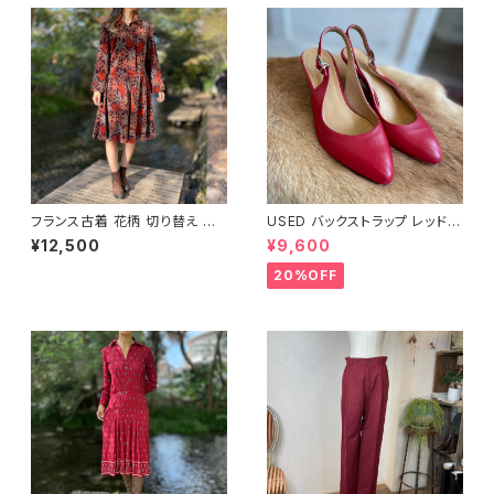
フランス古着 花柄 切り替え ワ
USED バックストラップ レッド
ンピース
パンプス
¥12,500
¥9,600
20%OFF