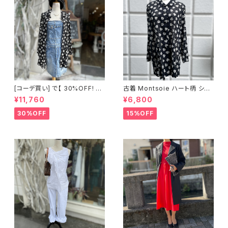
[コーデ買い] で【 30%OFF! 】2
古着 Montsoie ハート柄 シア
点 ショート丈 デニム サロペット
ーシャツ ブラック
¥11,760
¥6,800
スカート + 古着 Montsoie ハ
ート柄 シアーシャツ ブラック
30%OFF
15%OFF