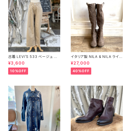
古着 LEVI’S 533 ベージュ コッ
イタリア製 NILA & NILA ライン
トンパンツ
ストーン ヒール ブーツ
¥3,600
¥27,000
10%OFF
40%OFF