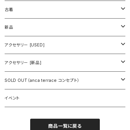
古着 春夏コレクション
古着
ワンピース/ドレス
新品
ワンピース
トップス
ワンピース/ドレス
アクセサリー [USED]
ミニワンピース
シャツ・ブラウス
ワンピース
ボトムス
トップス
ピアス
アクセサリー [新品]
ロングワンピース
ニット
ミニワンピース
スカート
シャツ・ブラウス
アウター
ボトムス
イヤリング
ピアス
SOLD OUT（anca terrace コンセプト）
シャツワンピース
セーター
ロングワンピース
パンツ
オーバーサイズシャツ
ジャケット
スカート
インナー
アウター
イヤーカフ
イヤリング
コーデ買い
イベント
カシュクール
カーディガン
シャツワンピース
ジーンズ（デニム）
ニット
コート
パンツ
キャミソール
ジャケット
ルームウェア
セットアップ
ネックレス
ネックレス
古着
商品一覧に戻る
オールインワン（オーバーオール/サロペット/ロンパース）
カットソー
キャミワンピース
ショートパンツ
セーター
ブルゾン
ジーンズ（デニム）