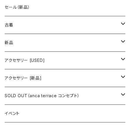
古着 秋冬コレクション
セール（新品）
古着 春夏コレクション
古着
ワンピース/ドレス
新品
ワンピース
トップス
ワンピース/ドレス
アクセサリー [USED]
ミニワンピース
シャツ・ブラウス
ワンピース
ボトムス
トップス
ピアス
アクセサリー [新品]
ロングワンピース
ニット
ミニワンピース
スカート
シャツ・ブラウス
アウター
ボトムス
イヤリング
ピアス
SOLD OUT（anca terrace コンセプト）
シャツワンピース
セーター
ロングワンピース
パンツ
オーバーサイズシャツ
ジャケット
スカート
インナー
アウター
イヤーカフ
イヤリング
コーデ買い
イベント
カシュクール
カーディガン
シャツワンピース
ジーンズ（デニム）
ニット
コート
パンツ
キャミソール
ジャケット