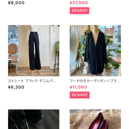
ク レッド巻きスカート
ュ ハンドバッグ
¥8,000
¥37,500
25%OFF
ストレート ブラック デニムパン
フード付きカーディガン＜ブラッ
ツ
ク＞ イタリア製
¥6,300
¥11,060
30%OFF