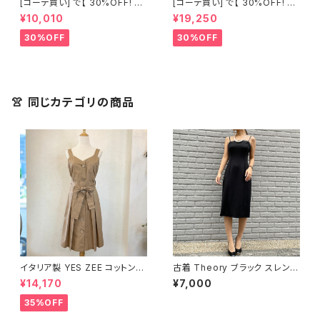
[コーデ買い] で【 30%OFF! 】2
[コーデ買い] で【 30%OFF! 】2
点 古着 Chloe ホワイト レース
点 フランス古着 レッドライン 切
¥10,010
¥19,250
ノースリーブ + ホワイトデニム
り替えワンピース + フランス古
ストレッチ ストレート パンツ
着 TERGAL ブラック コート
30%OFF
30%OFF
👚 同じカテゴリの商品
イタリア製 YES ZEE コットン10
古着 Theory ブラック スレンダ
0% プリーツワンピース
ーライン ドレス
¥14,170
¥7,000
35%OFF