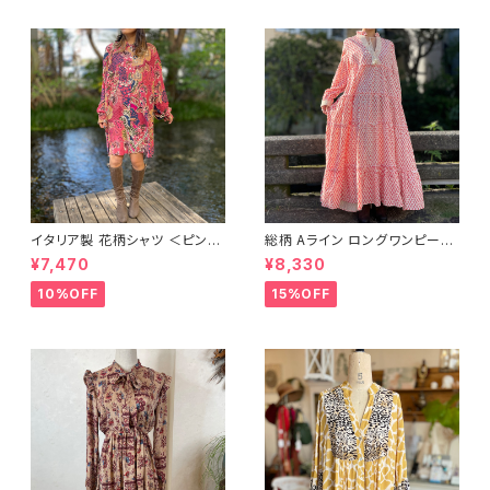
イタリア製 花柄シャツ ＜ピンク
総柄 Aライン ロングワンピース
＞
＜レッド＞
¥7,470
¥8,330
10%OFF
15%OFF