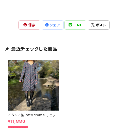
保存
シェア
LINE
ポスト
📌 最近チェックした商品
イタリア製 ottod'Ame チェック
ワンピース
¥11,880