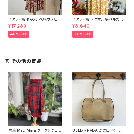
イタリア製 KAOS 花柄ワンピー
イタリア製 アニマル柄ベルスリ
ス＜ベージュ＞
ーブワンピース＜イエロー＞
¥17,280
¥8,640
40%OFF
20%OFF
👗 その他の商品
古着 Max Mara タータンチェッ
USED PRADA がま口 ベージ